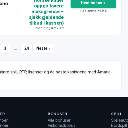
norske kilder
sino
Hent bonus
oppgir lavere
maksgrense –
Les anmeldelse
sjekk gjeldende
tilbud i kassen)
Omsetningskrav 30x
3
…
24
Neste »
lære spill, RTP, lisenser og de beste kasinoene med Amatic-
ER
BONUSER
SPILL
inoer
Alle bonuser
Spilleau
inoer
Velkomstbonus
Bordspill