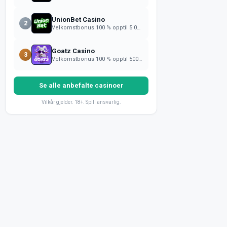
UnionBet Casino
2
Velkomstbonus 100 % opptil 5 000 kr + 200 gratisspinn
Goatz Casino
3
Velkomstbonus 100 % opptil 500 euro + gratisspinn (no-sticky)
Se alle anbefalte casinoer
Vilkår gjelder. 18+. Spill ansvarlig.