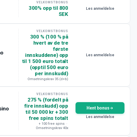
VELKOMSTBONUS
300% opp til 800
Les anmeldelse
SEK
VELKOMSTBONUS
300 % (100 % på
hvert av de tre
første
no
innskuddene) opp
Les anmeldelse
til 1 500 euro totalt
(opptil 500 euro
per innskudd)
Omsetningskrav 35 (d+b)
VELKOMSTBONUS
275 % (fordelt på
fire innskudd) opp
sino
Hent bonus
til 50 000 kr + 300
Les anmeldelse
free spins totalt
+ 100 free spins ·
Omsetningskrav 40x