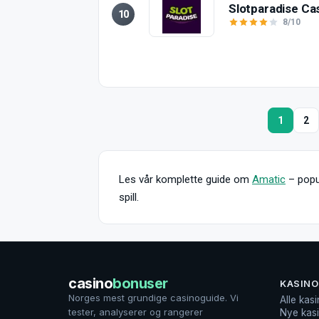
Slotparadise Ca
10
8/10
1
2
Les vår komplette guide om
Amatic
– popu
spill.
casino
bonuser
KASINO
Norges mest grundige casinoguide. Vi
Alle kas
tester, analyserer og rangerer
Nye kas