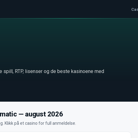
Cas
 spill, RTP, lisenser og de beste kasinoene med
matic — august 2026
. Klikk på et casino for full anmeldelse.