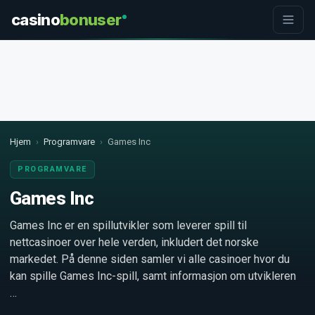
casino
bonuser
Hjem
›
Programvare
›
Games Inc
PROGRAMVARE
Games Inc
Games Inc er en spillutvikler som leverer spill til
nettcasinoer over hele verden, inkludert det norske
markedet. På denne siden samler vi alle casinoer hvor du
kan spille Games Inc-spill, samt informasjon om utvikleren
…