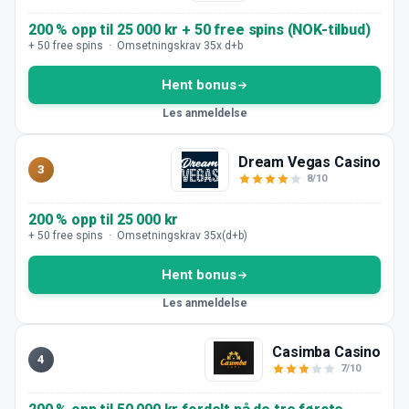
200 % opp til 25 000 kr + 50 free spins (NOK-tilbud)
+ 50 free spins · Omsetningskrav 35x d+b
Hent bonus
Les anmeldelse
Dream Vegas Casino
3
8/10
200 % opp til 25 000 kr
+ 50 free spins · Omsetningskrav 35x(d+b)
Hent bonus
Les anmeldelse
Casimba Casino
4
7/10