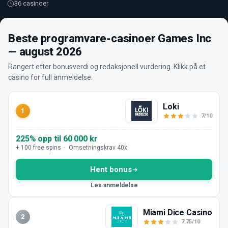
36 casinoer
Beste programvare-casinoer Games Inc
— august 2026
Rangert etter bonusverdi og redaksjonell vurdering. Klikk på et
casino for full anmeldelse.
Loki
1
7/10
225% opp til 60 000 kr
+ 100 free spins · Omsetningskrav 40x
Hent bonus
Les anmeldelse
Miami Dice Casino
2
7.75/10