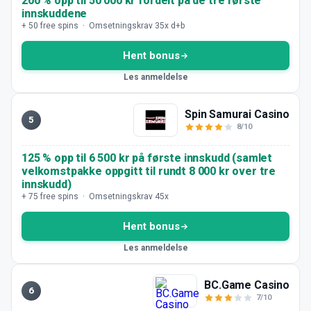
200 % opp til 50 000 kr fordelt på de tre første
innskuddene
+ 50 free spins · Omsetningskrav 35x d+b
Hent bonus
Les anmeldelse
Spin Samurai Casino
5
8/10
125 % opp til 6 500 kr på første innskudd (samlet
velkomstpakke oppgitt til rundt 8 000 kr over tre
innskudd)
+ 75 free spins · Omsetningskrav 45x
Hent bonus
Les anmeldelse
BC.Game Casino
6
7/10