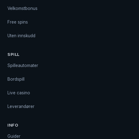
Velkomstbonus
Free spins
Uten innskudd
SPILL
Spilleautomater
Bordspill
Live casino
Leverandører
INFO
Guider