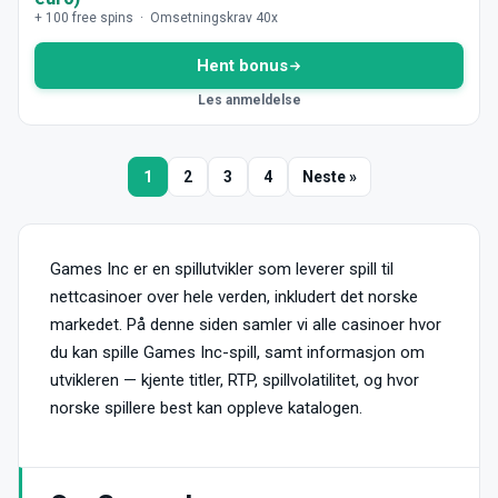
+ 100 free spins · Omsetningskrav 40x
Hent bonus
Les anmeldelse
1
2
3
4
Neste »
Games Inc er en spillutvikler som leverer spill til
nettcasinoer over hele verden, inkludert det norske
markedet. På denne siden samler vi alle casinoer hvor
du kan spille Games Inc-spill, samt informasjon om
utvikleren — kjente titler, RTP, spillvolatilitet, og hvor
norske spillere best kan oppleve katalogen.