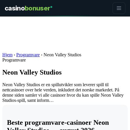
casino
bonuser
Hjem
›
Programvare
›
Neon Valley Studios
Programvare
Neon Valley Studios
Neon Valley Studios er en spillutvikler som leverer spill til
nettcasinoer over hele verden, inkludert det norske markedet. På
denne siden samler vi alle casinoer hvor du kan spille Neon Valley
Studios-spill, samt inform…
4 casinoer
Beste programvare-casinoer Neon