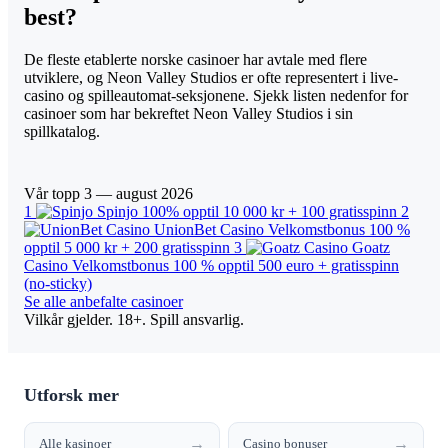
best?
De fleste etablerte norske casinoer har avtale med flere
utviklere, og Neon Valley Studios er ofte representert i live-
casino og spilleautomat-seksjonene. Sjekk listen nedenfor for
casinoer som har bekreftet Neon Valley Studios i sin
spillkatalog.
Vår topp 3 — august 2026
1
Spinjo
100% opptil 10 000 kr + 100 gratisspinn
2
UnionBet Casino
Velkomstbonus 100 %
opptil 5 000 kr + 200 gratisspinn
3
Goatz
Casino
Velkomstbonus 100 % opptil 500 euro + gratisspinn
(no-sticky)
Se alle anbefalte casinoer
Vilkår gjelder. 18+. Spill ansvarlig.
Utforsk mer
→
→
Alle kasinoer
Casino bonuser