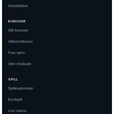
Anmeldelser
BONUSER
Alle bonuser
Velkomstbonus
Free spins
Uten innskudd
SPILL
Spilleautomater
Bordspill
Live casino