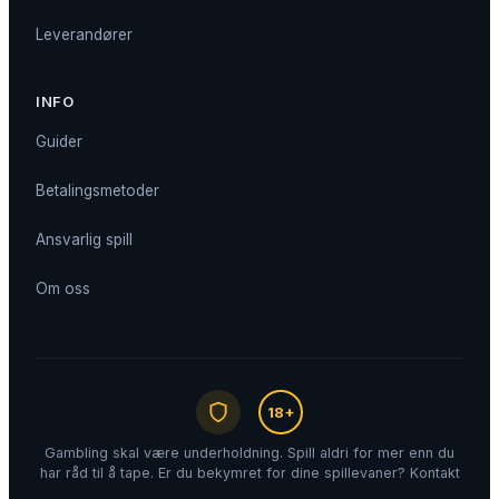
Leverandører
INFO
Guider
Betalingsmetoder
Ansvarlig spill
Om oss
18+
Gambling skal være underholdning. Spill aldri for mer enn du
har råd til å tape. Er du bekymret for dine spillevaner? Kontakt