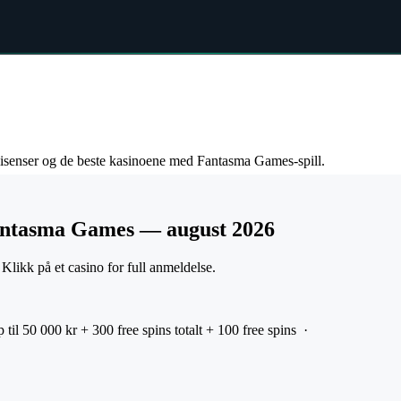
isenser og de beste kasinoene med Fantasma Games-spill.
antasma Games — august 2026
Klikk på et casino for full anmeldelse.
 til 50 000 kr + 300 free spins totalt
+ 100 free spins ·