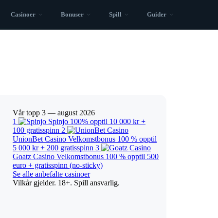
Casinoer
Bonuser
Spill
Guider
Vår topp 3 — august 2026
1
Spinjo
100% opptil 10 000 kr +
100 gratisspinn
2
UnionBet Casino
Velkomstbonus 100 % opptil
5 000 kr + 200 gratisspinn
3
Goatz Casino
Velkomstbonus 100 % opptil 500
euro + gratisspinn (no-sticky)
Se alle anbefalte casinoer
Vilkår gjelder. 18+. Spill ansvarlig.