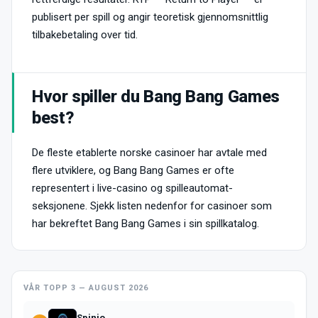
publisert per spill og angir teoretisk gjennomsnittlig
tilbakebetaling over tid.
Hvor spiller du Bang Bang Games
best?
De fleste etablerte norske casinoer har avtale med
flere utviklere, og Bang Bang Games er ofte
representert i live-casino og spilleautomat-
seksjonene. Sjekk listen nedenfor for casinoer som
har bekreftet Bang Bang Games i sin spillkatalog.
VÅR TOPP 3 — AUGUST 2026
Spinjo