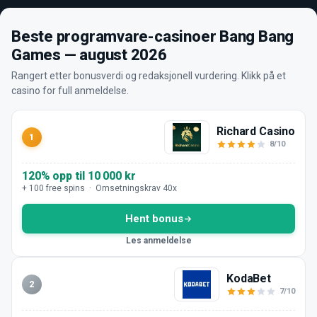
Beste programvare-casinoer Bang Bang
Games — august 2026
Rangert etter bonusverdi og redaksjonell vurdering. Klikk på et
casino for full anmeldelse.
Richard Casino
1
8/10
120% opp til 10 000 kr
+ 100 free spins · Omsetningskrav 40x
Hent bonus
Les anmeldelse
KodaBet
2
7/10