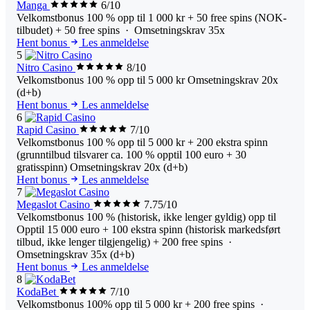
Manga
6/10
Velkomstbonus
100 % opp til 1 000 kr + 50 free spins (NOK-
tilbudet)
+ 50 free spins · Omsetningskrav 35x
Hent bonus
Les anmeldelse
5
Nitro Casino
8/10
Velkomstbonus
100 % opp til 5 000 kr
Omsetningskrav 20x
(d+b)
Hent bonus
Les anmeldelse
6
Rapid Casino
7/10
Velkomstbonus
100 % opp til 5 000 kr + 200 ekstra spinn
(grunntilbud tilsvarer ca. 100 % opptil 100 euro + 30
gratisspinn)
Omsetningskrav 20x (d+b)
Hent bonus
Les anmeldelse
7
Megaslot Casino
7.75/10
Velkomstbonus
100 % (historisk, ikke lenger gyldig) opp til
Opptil 15 000 euro + 100 ekstra spinn (historisk markedsført
tilbud, ikke lenger tilgjengelig)
+ 200 free spins ·
Omsetningskrav 35x (d+b)
Hent bonus
Les anmeldelse
8
KodaBet
7/10
Velkomstbonus
100% opp til 5 000 kr
+ 200 free spins ·