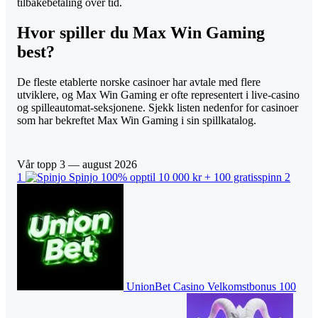
tilbakebetaling over tid.
Hvor spiller du Max Win Gaming
best?
De fleste etablerte norske casinoer har avtale med flere
utviklere, og Max Win Gaming er ofte representert i live-casino
og spilleautomat-seksjonene. Sjekk listen nedenfor for casinoer
som har bekreftet Max Win Gaming i sin spillkatalog.
Vår topp 3 — august 2026
1
Spinjo
100% opptil 10 000 kr + 100 gratisspinn
2
UnionBet Casino
Velkomstbonus 100