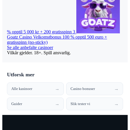
% opptil 5 000 kr + 200 gratisspinn
3
Goatz Casino
Velkomstbonus 100 % opptil 500 euro +
gratisspinn (no-sticky)
Se alle anbefalte casinoer
Vilkår gjelder. 18+. Spill ansvarlig.
Utforsk mer
→
→
Alle kasinoer
Casino bonuser
→
→
Guider
Slik tester vi