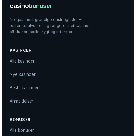
casino
bonuser
Norges mest grundige casinoguide. Vi
tester, analyserer og rangerer nettcasinoer
så du kan spille trygt og informert.
KASINOER
Alle kasinoer
Nye kasinoer
Beste kasinoer
Anmeldelser
BONUSER
Alle bonuser