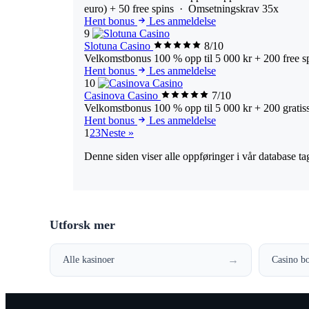
euro)
+ 50 free spins · Omsetningskrav 35x
Hent bonus
Les anmeldelse
9
Slotuna Casino
8/10
Velkomstbonus
100 % opp til 5 000 kr
+ 200 free 
Hent bonus
Les anmeldelse
10
Casinova Casino
7/10
Velkomstbonus
100 % opp til 5 000 kr + 200 gratis
Hent bonus
Les anmeldelse
1
2
3
Neste »
Denne siden viser alle oppføringer i vår database 
Utforsk mer
→
Alle kasinoer
Casino b