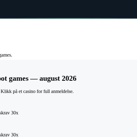
 games.
kpot games — august 2026
Klikk på et casino for full anmeldelse.
skrav 30x
skrav 30x