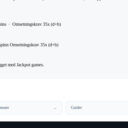
spins · Omsetningskrav 35x (d+b)
spinn
Omsetningskrav 35x (d+b)
tagget med Jackpot games.
→
onuser
Guider