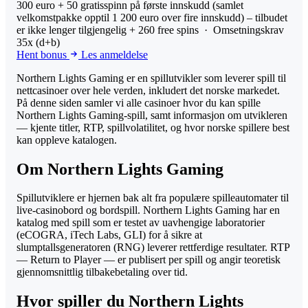
300 euro + 50 gratisspinn på første innskudd (samlet
velkomstpakke opptil 1 200 euro over fire innskudd) – tilbudet
er ikke lenger tilgjengelig
+ 260 free spins · Omsetningskrav
35x (d+b)
Hent bonus
Les anmeldelse
Northern Lights Gaming er en spillutvikler som leverer spill til
nettcasinoer over hele verden, inkludert det norske markedet.
På denne siden samler vi alle casinoer hvor du kan spille
Northern Lights Gaming-spill, samt informasjon om utvikleren
— kjente titler, RTP, spillvolatilitet, og hvor norske spillere best
kan oppleve katalogen.
Om Northern Lights Gaming
Spillutviklere er hjernen bak alt fra populære spilleautomater til
live-casinobord og bordspill. Northern Lights Gaming har en
katalog med spill som er testet av uavhengige laboratorier
(eCOGRA, iTech Labs, GLI) for å sikre at
slumptallsgeneratoren (RNG) leverer rettferdige resultater. RTP
— Return to Player — er publisert per spill og angir teoretisk
gjennomsnittlig tilbakebetaling over tid.
Hvor spiller du Northern Lights