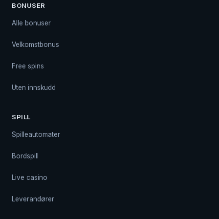
BONUSER
Alle bonuser
Velkomstbonus
Free spins
Uten innskudd
SPILL
Spilleautomater
Bordspill
Live casino
Leverandører