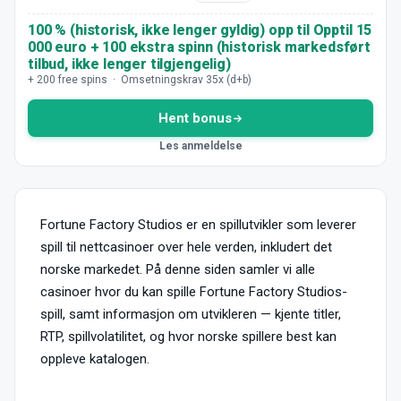
100 % (historisk, ikke lenger gyldig) opp til Opptil 15
000 euro + 100 ekstra spinn (historisk markedsført
tilbud, ikke lenger tilgjengelig)
+ 200 free spins · Omsetningskrav 35x (d+b)
Hent bonus
Les anmeldelse
Fortune Factory Studios er en spillutvikler som leverer
spill til nettcasinoer over hele verden, inkludert det
norske markedet. På denne siden samler vi alle
casinoer hvor du kan spille Fortune Factory Studios-
spill, samt informasjon om utvikleren — kjente titler,
RTP, spillvolatilitet, og hvor norske spillere best kan
oppleve katalogen.