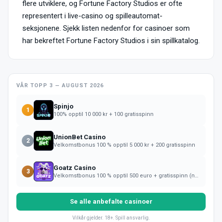
flere utviklere, og Fortune Factory Studios er ofte
representert i live-casino og spilleautomat-
seksjonene. Sjekk listen nedenfor for casinoer som
har bekreftet Fortune Factory Studios i sin spillkatalog.
VÅR TOPP 3 — AUGUST 2026
Spinjo
1
100% opptil 10 000 kr + 100 gratisspinn
UnionBet Casino
2
Velkomstbonus 100 % opptil 5 000 kr + 200 gratisspinn
Goatz Casino
3
Velkomstbonus 100 % opptil 500 euro + gratisspinn (no-sticky)
Se alle anbefalte casinoer
Vilkår gjelder. 18+. Spill ansvarlig.