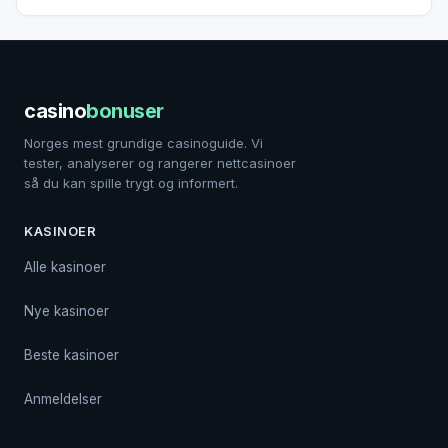
casino
bonuser
Norges mest grundige casinoguide. Vi
tester, analyserer og rangerer nettcasinoer
så du kan spille trygt og informert.
KASINOER
Alle kasinoer
Nye kasinoer
Beste kasinoer
Anmeldelser