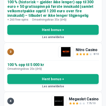
100 % (historisk – gjelder ikke lenger) opp til 300
euro + 50 gratisspinn på første innskudd (samlet
velkomstpakke opptil 1 200 euro over fire
innskudd) – tilbudet er ikke lenger tilgjengelig
+ 260 free spins · Omsetningskrav 35x (d+b)
Hent bonus
Les anmeldelse
Nitro Casino
3
8/10
100 % opp til 5 000 kr
Omsetningskrav 20x (d+b)
Hent bonus
Les anmeldelse
Megaslot Casino
4
7.75/10