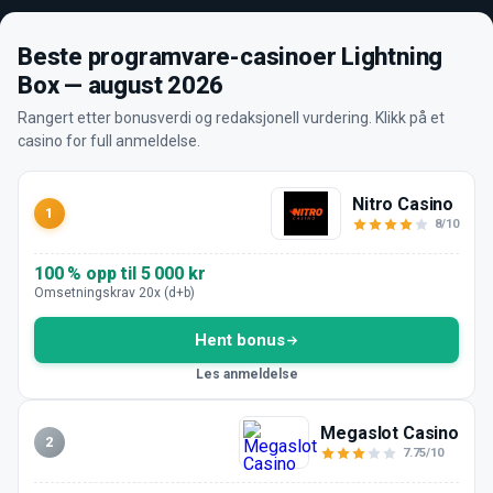
Beste programvare-casinoer Lightning
Box — august 2026
Rangert etter bonusverdi og redaksjonell vurdering. Klikk på et
casino for full anmeldelse.
Nitro Casino
1
8/10
100 % opp til 5 000 kr
Omsetningskrav 20x (d+b)
Hent bonus
Les anmeldelse
Megaslot Casino
2
7.75/10