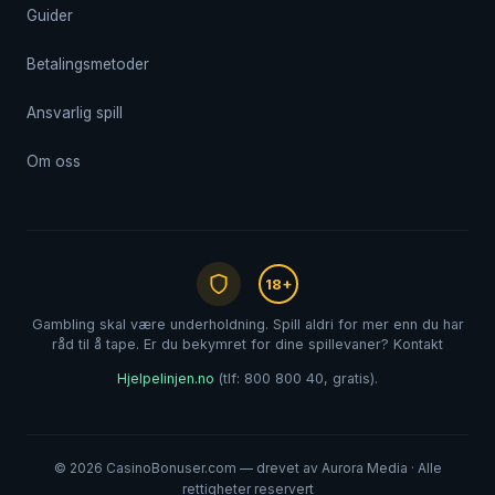
Guider
Betalingsmetoder
Ansvarlig spill
Om oss
18+
Gambling skal være underholdning. Spill aldri for mer enn du har
råd til å tape. Er du bekymret for dine spillevaner? Kontakt
Hjelpelinjen.no
(tlf: 800 800 40, gratis).
© 2026 CasinoBonuser.com — drevet av Aurora Media · Alle
rettigheter reservert