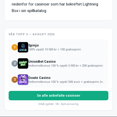
nedenfor for casinoer som har bekreftet Lightning
Box i sin spillkatalog.
VÅR TOPP 3 — AUGUST 2026
Spinjo
1
100% opptil 10 000 kr + 100 gratisspinn
UnionBet Casino
2
Velkomstbonus 100 % opptil 5 000 kr + 200 gratisspinn
Goatz Casino
3
Velkomstbonus 100 % opptil 500 euro + gratisspinn (no-sticky)
Se alle anbefalte casinoer
Vilkår gjelder. 18+. Spill ansvarlig.