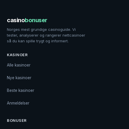
casino
bonuser
Norges mest grundige casinoguide. Vi
tester, analyserer og rangerer nettcasinoer
så du kan spille trygt og informert.
KASINOER
Alle kasinoer
Nye kasinoer
Beste kasinoer
Anmeldelser
BONUSER