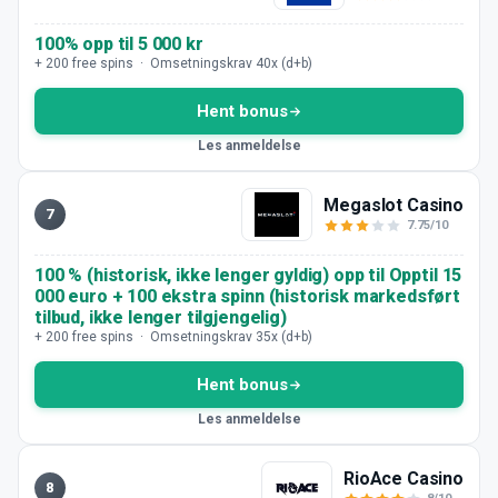
100% opp til 5 000 kr
+ 200 free spins · Omsetningskrav 40x (d+b)
Hent bonus
Les anmeldelse
Megaslot Casino
7
7.75/10
100 % (historisk, ikke lenger gyldig) opp til Opptil 15
000 euro + 100 ekstra spinn (historisk markedsført
tilbud, ikke lenger tilgjengelig)
+ 200 free spins · Omsetningskrav 35x (d+b)
Hent bonus
Les anmeldelse
RioAce Casino
8