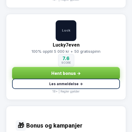
Luck
Lucky7even
100% opptil 5 000 kr + 50 gratisspinn
7.6
SCORE
Hent bonus →
Les anmeldelse →
18+ | Regler gjelder
🎁
Bonus og kampanjer