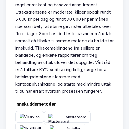
regel er raskest og banoverføring tregest.
Uttaksgrensene er moderate: kilder oppgir rundt
5 000 kr per dag og rundt 70 000 kr per måned,
noe som betyr at større gevinster utbetales over
flere dager. Som hos de fleste casinoer må uttak
normalt gå tilbake til samme metode du brukte for
innskudd. Tilbakemeldingene fra spillere er
blandede, og enkelte rapporterer om treg
behandling av uttak utover det oppgitte. Vårt råd
er å fullføre KYC-verifisering tidlig, sørge for at
betalingsdetaljene stemmer med
kontoopplysningene, og starte med mindre uttak
til du har erfart hvordan prosessen fungerer.
Innskuddsmetoder
Visa
Mastercard
Skrill
Neteller