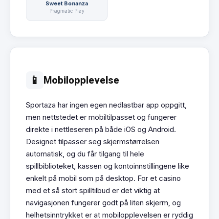
Sweet Bonanza
Pragmatic Play
📱
Mobilopplevelse
Sportaza har ingen egen nedlastbar app oppgitt,
men nettstedet er mobiltilpasset og fungerer
direkte i nettleseren på både iOS og Android.
Designet tilpasser seg skjermstørrelsen
automatisk, og du får tilgang til hele
spillbiblioteket, kassen og kontoinnstillingene like
enkelt på mobil som på desktop. For et casino
med et så stort spilltilbud er det viktig at
navigasjonen fungerer godt på liten skjerm, og
helhetsinntrykket er at mobilopplevelsen er ryddig