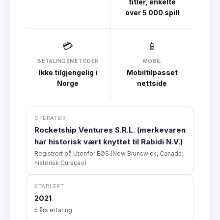
titler, enkelte
over 5 000 spill
💳
📱
BETALINGSMETODER
MOBIL
Ikke tilgjengelig i
Mobiltilpasset
Norge
nettside
OPERATØR
Rocketship Ventures S.R.L. (merkevaren
har historisk vært knyttet til Rabidi N.V.)
Registrert på Utenfor EØS (New Brunswick, Canada;
historisk Curaçao)
ETABLERT
2021
5 års erfaring