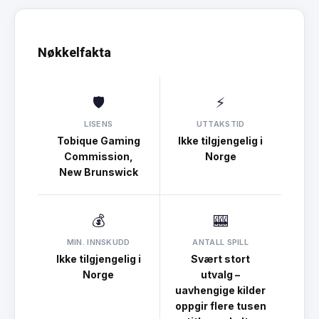
Nøkkelfakta
🛡️
⚡
LISENS
UTTAKSTID
Tobique Gaming
Ikke tilgjengelig i
Commission,
Norge
New Brunswick
💰
🎰
MIN. INNSKUDD
ANTALL SPILL
Ikke tilgjengelig i
Svært stort
Norge
utvalg –
uavhengige kilder
oppgir flere tusen