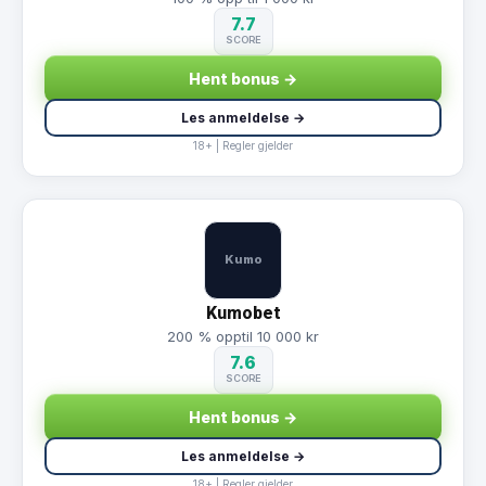
7.7
SCORE
Hent bonus →
Les anmeldelse →
18+ | Regler gjelder
Kumo
Kumobet
200 % opptil 10 000 kr
7.6
SCORE
Hent bonus →
Les anmeldelse →
18+ | Regler gjelder