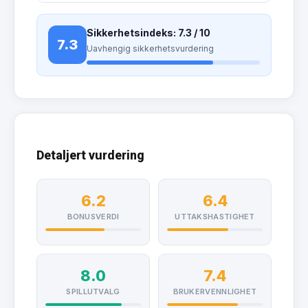
Sikkerhetsindeks: 7.3 / 10
7.3
Uavhengig sikkerhetsvurdering
Detaljert vurdering
6.2
6.4
BONUSVERDI
UTTAKSHASTIGHET
8.0
7.4
SPILLUTVALG
BRUKERVENNLIGHET