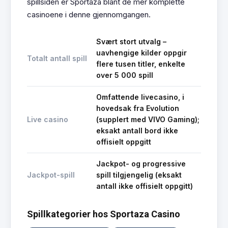
spillsiden er Sportaza blant de mer komplette
casinoene i denne gjennomgangen.
Svært stort utvalg –
uavhengige kilder oppgir
Totalt antall spill
flere tusen titler, enkelte
over 5 000 spill
Omfattende livecasino, i
hovedsak fra Evolution
Live casino
(supplert med VIVO Gaming);
eksakt antall bord ikke
offisielt oppgitt
Jackpot- og progressive
Jackpot-spill
spill tilgjengelig (eksakt
antall ikke offisielt oppgitt)
Spillkategorier hos Sportaza Casino