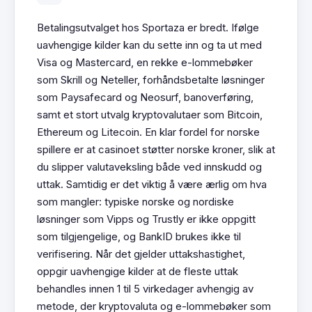
Betalingsutvalget hos Sportaza er bredt. Ifølge
uavhengige kilder kan du sette inn og ta ut med
Visa og Mastercard, en rekke e-lommebøker
som Skrill og Neteller, forhåndsbetalte løsninger
som Paysafecard og Neosurf, banoverføring,
samt et stort utvalg kryptovalutaer som Bitcoin,
Ethereum og Litecoin. En klar fordel for norske
spillere er at casinoet støtter norske kroner, slik at
du slipper valutaveksling både ved innskudd og
uttak. Samtidig er det viktig å være ærlig om hva
som mangler: typiske norske og nordiske
løsninger som Vipps og Trustly er ikke oppgitt
som tilgjengelige, og BankID brukes ikke til
verifisering. Når det gjelder uttakshastighet,
oppgir uavhengige kilder at de fleste uttak
behandles innen 1 til 5 virkedager avhengig av
metode, der kryptovaluta og e-lommebøker som