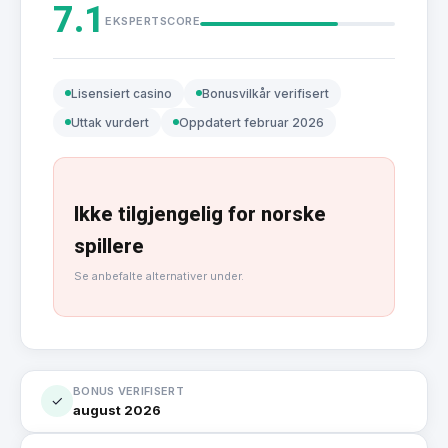
7.1
EKSPERTSCORE
Lisensiert casino
Bonusvilkår verifisert
Uttak vurdert
Oppdatert februar 2026
Ikke tilgjengelig for norske
spillere
Se anbefalte alternativer under.
BONUS VERIFISERT
✓
august 2026