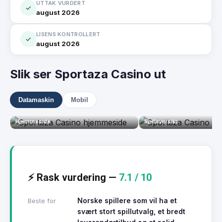
UTTAK VURDERT
✓
august 2026
LISENS KONTROLLERT
✓
august 2026
Slik ser Sportaza Casino ut
Datamaskin
Mobil
Hjemmeside
Spilloversikt
⚡ Rask vurdering —
7.1 / 10
Norske spillere som vil ha et
Beste for
svært stort spillutvalg, et bredt