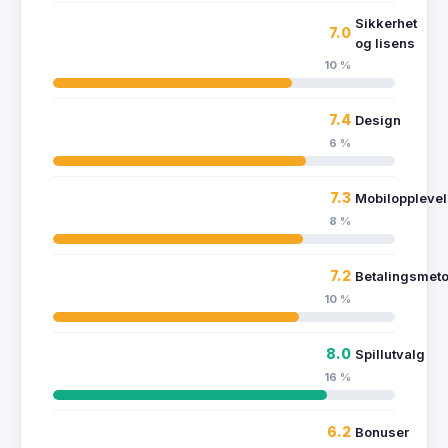
Sikkerhet
7.0
og lisens
10 %
7.4
Design
6 %
7.3
Mobiloppleve
8 %
7.2
Betalingsmet
10 %
8.0
Spillutvalg
16 %
6.2
Bonuser