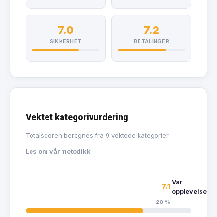
7.0
7.2
SIKKERHET
BETALINGER
Vektet kategorivurdering
Totalscoren beregnes fra 9 vektede kategorier.
Les om vår metodikk
Var
7.1
opplevelse
20 %