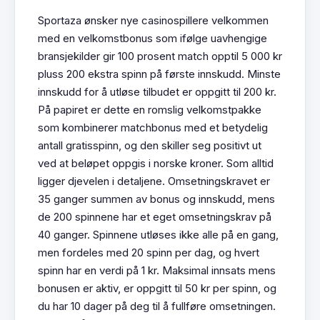
Sportaza ønsker nye casinospillere velkommen
med en velkomstbonus som ifølge uavhengige
bransjekilder gir 100 prosent match opptil 5 000 kr
pluss 200 ekstra spinn på første innskudd. Minste
innskudd for å utløse tilbudet er oppgitt til 200 kr.
På papiret er dette en romslig velkomstpakke
som kombinerer matchbonus med et betydelig
antall gratisspinn, og den skiller seg positivt ut
ved at beløpet oppgis i norske kroner. Som alltid
ligger djevelen i detaljene. Omsetningskravet er
35 ganger summen av bonus og innskudd, mens
de 200 spinnene har et eget omsetningskrav på
40 ganger. Spinnene utløses ikke alle på en gang,
men fordeles med 20 spinn per dag, og hvert
spinn har en verdi på 1 kr. Maksimal innsats mens
bonusen er aktiv, er oppgitt til 50 kr per spinn, og
du har 10 dager på deg til å fullføre omsetningen.