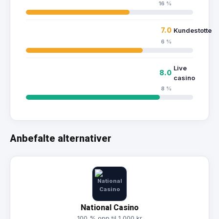
16 %
7.0
Kundestotte
6 %
Live
8.0
casino
8 %
Anbefalte alternativer
National Casino
100 % opp til 1 000 kr