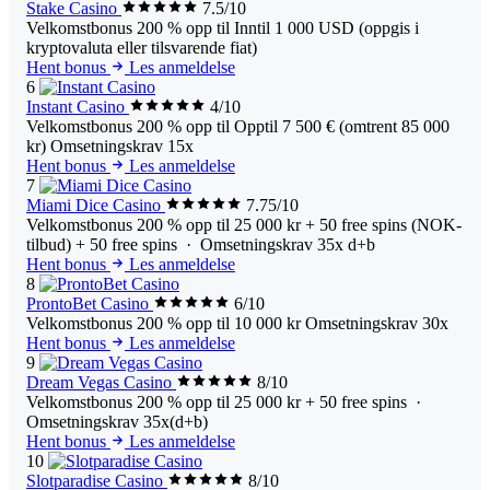
Stake Casino
7.5/10
Velkomstbonus
200 % opp til Inntil 1 000 USD (oppgis i
kryptovaluta eller tilsvarende fiat)
Hent bonus
Les anmeldelse
6
Instant Casino
4/10
Velkomstbonus
200 % opp til Opptil 7 500 € (omtrent 85 000
kr)
Omsetningskrav 15x
Hent bonus
Les anmeldelse
7
Miami Dice Casino
7.75/10
Velkomstbonus
200 % opp til 25 000 kr + 50 free spins (NOK-
tilbud)
+ 50 free spins · Omsetningskrav 35x d+b
Hent bonus
Les anmeldelse
8
ProntoBet Casino
6/10
Velkomstbonus
200 % opp til 10 000 kr
Omsetningskrav 30x
Hent bonus
Les anmeldelse
9
Dream Vegas Casino
8/10
Velkomstbonus
200 % opp til 25 000 kr
+ 50 free spins ·
Omsetningskrav 35x(d+b)
Hent bonus
Les anmeldelse
10
Slotparadise Casino
8/10