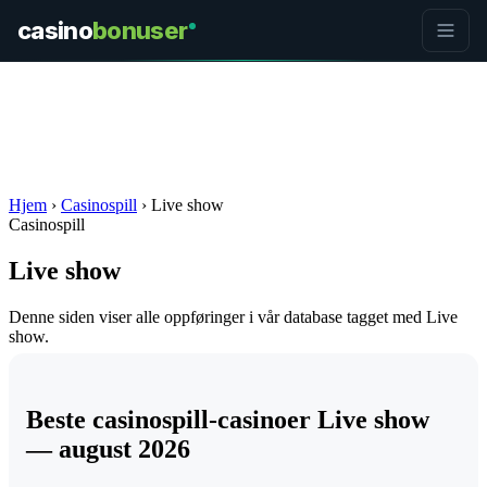
casino
bonuser
Hjem
›
Casinospill
›
Live show
Casinospill
Live show
Denne siden viser alle oppføringer i vår database tagget med Live
show.
209 casinoer
Beste casinospill-casinoer Live show
— august 2026