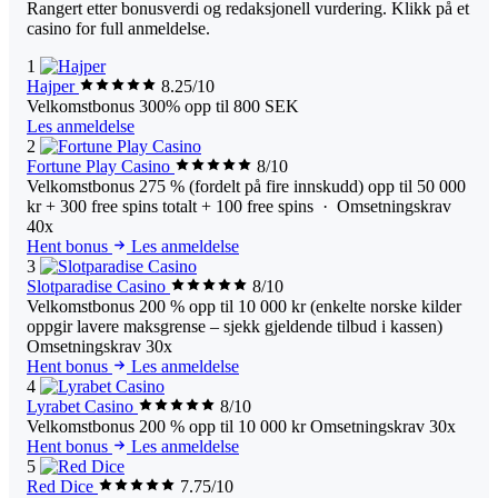
Rangert etter bonusverdi og redaksjonell vurdering. Klikk på et
casino for full anmeldelse.
1
Hajper
8.25/10
Velkomstbonus
300% opp til 800 SEK
Les anmeldelse
2
Fortune Play Casino
8/10
Velkomstbonus
275 % (fordelt på fire innskudd) opp til 50 000
kr + 300 free spins totalt
+ 100 free spins · Omsetningskrav
40x
Hent bonus
Les anmeldelse
3
Slotparadise Casino
8/10
Velkomstbonus
200 % opp til 10 000 kr (enkelte norske kilder
oppgir lavere maksgrense – sjekk gjeldende tilbud i kassen)
Omsetningskrav 30x
Hent bonus
Les anmeldelse
4
Lyrabet Casino
8/10
Velkomstbonus
200 % opp til 10 000 kr
Omsetningskrav 30x
Hent bonus
Les anmeldelse
5
Red Dice
7.75/10