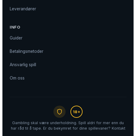
Leverandører
INFO
Guider
Betalingsmetoder
Ansvarlig spill
Om oss
18+
Gambling skal være underholdning. Spill aldri for mer enn du
har råd til å tape. Er du bekymret for dine spillevaner? Kontakt