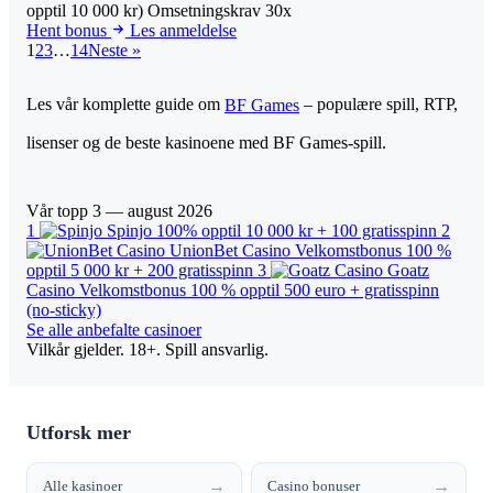
opptil 10 000 kr)
Omsetningskrav 30x
Hent bonus
Les anmeldelse
1
2
3
…
14
Neste »
Les vår komplette guide om
– populære spill, RTP,
BF Games
lisenser og de beste kasinoene med BF Games-spill.
Vår topp 3 — august 2026
1
Spinjo
100% opptil 10 000 kr + 100 gratisspinn
2
UnionBet Casino
Velkomstbonus 100 %
opptil 5 000 kr + 200 gratisspinn
3
Goatz
Casino
Velkomstbonus 100 % opptil 500 euro + gratisspinn
(no-sticky)
Se alle anbefalte casinoer
Vilkår gjelder. 18+. Spill ansvarlig.
Utforsk mer
→
→
Alle kasinoer
Casino bonuser