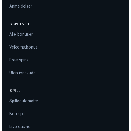
Anmeldelser
BONUSER
Alle bonuser
Velkomstbonus
Free spins
Uten innskudd
SPILL
Spilleautomater
Bordspill
Live casino