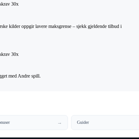
skrav 30x
rske kilder oppgir lavere maksgrense – sjekk gjeldende tilbud i
skrav 30x
gget med Andre spill.
→
onuser
Guider