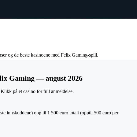
nser og de beste kasinoene med Felix Gaming-spill.
elix Gaming — august 2026
Klikk på et casino for full anmeldelse.
te innskuddene) opp til 1 500 euro totalt (opptil 500 euro per