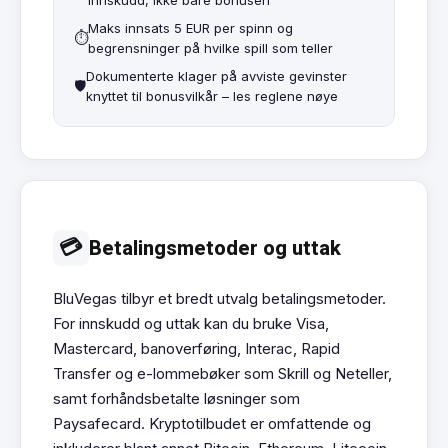
innskudd, ikke bare bonusen
Maks innsats 5 EUR per spinn og
⏱️
begrensninger på hvilke spill som teller
Dokumenterte klager på avviste gevinster
🛡️
knyttet til bonusvilkår – les reglene nøye
💳
Betalingsmetoder og uttak
BluVegas tilbyr et bredt utvalg betalingsmetoder.
For innskudd og uttak kan du bruke Visa,
Mastercard, banoverføring, Interac, Rapid
Transfer og e-lommebøker som Skrill og Neteller,
samt forhåndsbetalte løsninger som
Paysafecard. Kryptotilbudet er omfattende og