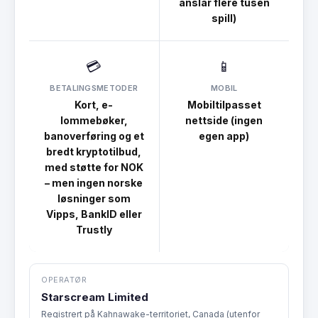
anslår flere tusen
spill)
💳
📱
BETALINGSMETODER
MOBIL
Kort, e-
Mobiltilpasset
lommebøker,
nettside (ingen
banoverføring og et
egen app)
bredt kryptotilbud,
med støtte for NOK
– men ingen norske
løsninger som
Vipps, BankID eller
Trustly
OPERATØR
Starscream Limited
Registrert på Kahnawake-territoriet, Canada (utenfor