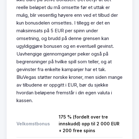
reelle beløpet du må omsette før et uttak er
mulig, blir vesentlig høyere enn ved et tilbud der
kun bonusdelen omsettes. I tillegg er det en
maksinnsats på 5 EUR per spinn under
omsetning, og brudd på denne grensen kan
ugyldiggjøre bonusen og en eventuell gevinst.
Uavhengige gjennomganger peker også på
begrensninger på hvilke spill som teller, og at
gevinster fra enkelte kampanjer har et tak.
BluVegas støtter norske kroner, men siden mange
av tilbudene er oppgitt i EUR, bør du sjekke
hvordan beløpene fremstår i din egen valuta i
kassen.
175 % (fordelt over tre
Velkomstbonus
innskudd) opp til 2 000 EUR
+ 200 free spins