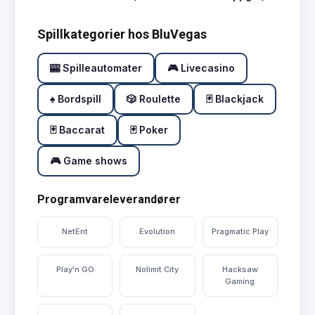
Spillkategorier hos BluVegas
🎰 Spilleautomater
🎮 Livecasino
♠️ Bordspill
🎲 Roulette
🃏 Blackjack
🃏 Baccarat
🃏 Poker
🎮 Game shows
Programvareleverandører
NetEnt
Evolution
Pragmatic Play
Play'n GO
Nolimit City
Hacksaw
Gaming