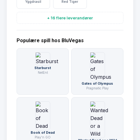
Yggdrasil
Red Tiger
+ 16 flere leverandører
Populære spill hos BluVegas
Starburst
NetEnt
Gates of Olympus
Pragmatic Play
Book of Dead
Play'n GO