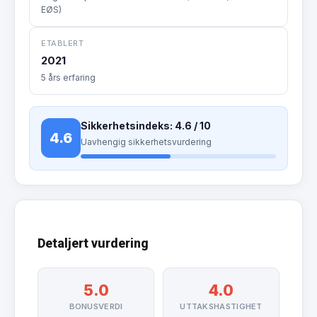
EØS)
ETABLERT
2021
5 års erfaring
Sikkerhetsindeks: 4.6 / 10
4.6
Uavhengig sikkerhetsvurdering
Detaljert vurdering
5.0
4.0
BONUSVERDI
UTTAKSHASTIGHET