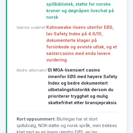
spillbibliotek, støtte for norske
kroner og døgnåpen livechat på
norsk
Kahnawake-lisens utenfor EØS,
Største svakhet
lav Safety Index på 4.6/10,
dokumenterte klager på
forsinkede og avviste uttak, og et
søstercasino med enda lavere
vurdering
Et MGA-lisensiert casino
Bedre alternativ?
innenfor EØS med høyere Safety
Index og bedre dokumentert
utbetalingshistorikk dersom du
prioriterer trygghet og mulig
skattefrihet etter bransjepraksis
Kort oppsummert:
BluVegas har et stort
spillutvalg, NOK-støtte og norsk språk, men trekkes
klart ned av en lisens utenfor EØS, en lav