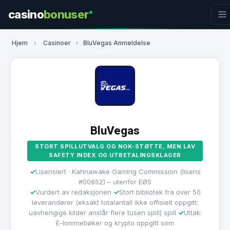
casino
bonuser
Hjem
›
Casinoer
›
BluVegas Anmeldelse
BluVegas
STORT SPILLUTVALG OG NOK-STØTTE, MEN LAV
SAFETY INDEX OG UTBETALINGSKLAGER
Lisensiert · Kahnawake Gaming Commission (lisens
#00952) – utenfor EØS
Vurdert av redaksjonen
Stort bibliotek fra over 50
leverandører (eksakt totalantall ikke offisielt oppgitt;
uavhengige kilder anslår flere tusen spill) spill
Uttak:
E-lommebøker og krypto oppgitt som