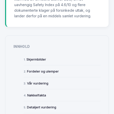
uavhengig Safety Index på 4.6/10 og flere
dokumenterte klager på forsinkede uttak, og
lander derfor på en middels samlet vurdering.
INNHOLD
Skjermbilder
1.
Fordeler og ulemper
2.
Vår vurdering
3.
Nøkkelfakta
4.
Detaljert vurdering
5.