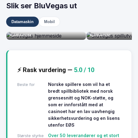
Slik ser BluVegas ut
Datamaskin
Mobil
Hjemmeside
Spilloversikt
⚡ Rask vurdering —
5.0 / 10
Norske spillere som vil ha et
Beste for
bredt spillbibliotek med norsk
grensesnitt og NOK-støtte, og
som er innforstått med at
casinoet har en lav uavhengig
sikkerhetsvurdering og en lisens
utenfor EØS
Over 50 leverandører og et stort
Største styrke