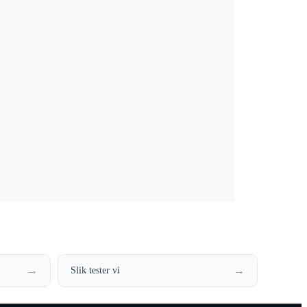
→
→
Slik tester vi