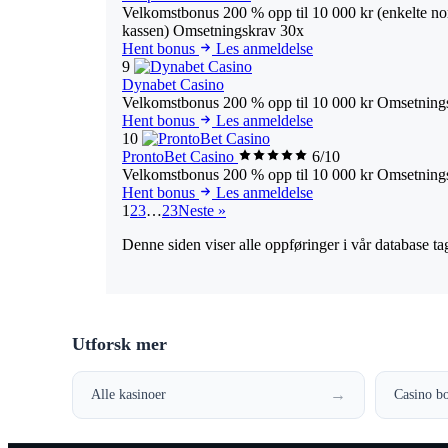
Velkomstbonus
200 % opp til 10 000 kr (enkelte no
kassen)
Omsetningskrav 30x
Hent bonus
Les anmeldelse
9
Dynabet Casino
Velkomstbonus
200 % opp til 10 000 kr
Omsetning
Hent bonus
Les anmeldelse
10
ProntoBet Casino
6/10
Velkomstbonus
200 % opp til 10 000 kr
Omsetning
Hent bonus
Les anmeldelse
1
2
3
…
23
Neste »
Denne siden viser alle oppføringer i vår database ta
Utforsk mer
→
Alle kasinoer
Casino b