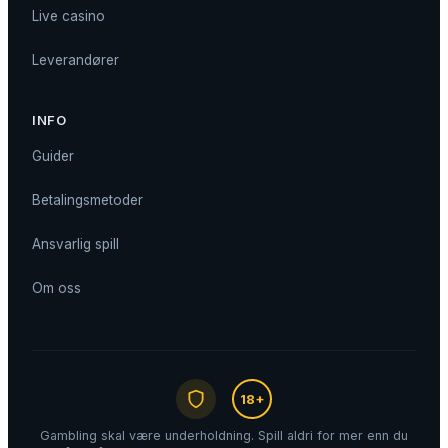
Live casino
Leverandører
INFO
Guider
Betalingsmetoder
Ansvarlig spill
Om oss
18+
Gambling skal være underholdning. Spill aldri for mer enn du