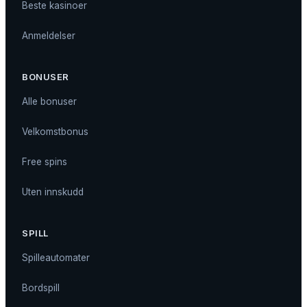
Beste kasinoer
Anmeldelser
BONUSER
Alle bonuser
Velkomstbonus
Free spins
Uten innskudd
SPILL
Spilleautomater
Bordspill