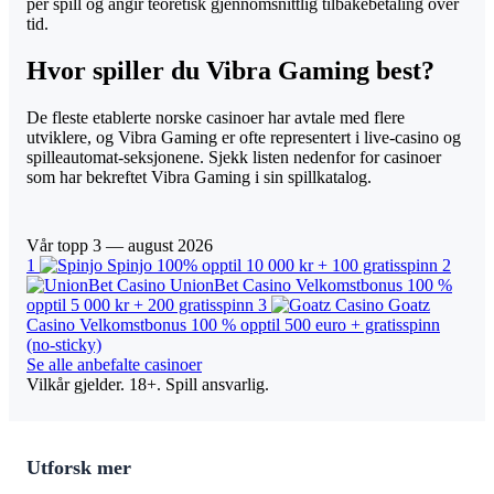
per spill og angir teoretisk gjennomsnittlig tilbakebetaling over
tid.
Hvor spiller du Vibra Gaming best?
De fleste etablerte norske casinoer har avtale med flere
utviklere, og Vibra Gaming er ofte representert i live-casino og
spilleautomat-seksjonene. Sjekk listen nedenfor for casinoer
som har bekreftet Vibra Gaming i sin spillkatalog.
Vår topp 3 — august 2026
1
Spinjo
100% opptil 10 000 kr + 100 gratisspinn
2
UnionBet Casino
Velkomstbonus 100 %
opptil 5 000 kr + 200 gratisspinn
3
Goatz
Casino
Velkomstbonus 100 % opptil 500 euro + gratisspinn
(no-sticky)
Se alle anbefalte casinoer
Vilkår gjelder. 18+. Spill ansvarlig.
Utforsk mer