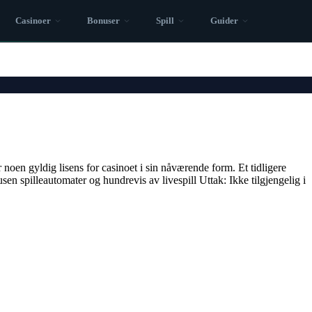
Casinoer
Bonuser
Spill
Guider
 noen gyldig lisens for casinoet i sin nåværende form. Et tidligere
usen spilleautomater og hundrevis av livespill
Uttak: Ikke tilgjengelig i