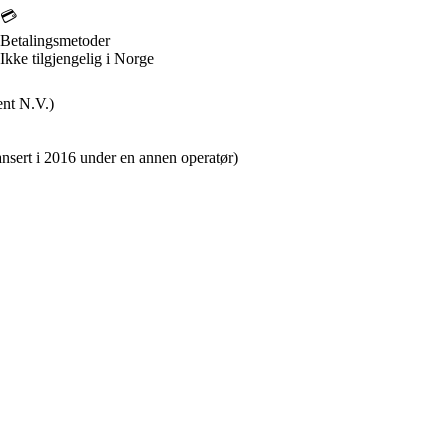
💳
Betalingsmetoder
Ikke tilgjengelig i Norge
ent N.V.)
ansert i 2016 under en annen operatør)