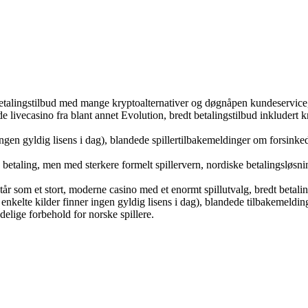
edt betalingstilbud med mange kryptoalternativer og døgnåpen kundeservi
de livecasino fra blant annet Evolution, bredt betalingstilbud inkluder
ngen gyldig lisens i dag), blandede spillertilbakemeldinger om forsink
betaling, men med sterkere formelt spillervern, nordiske betalingsløsn
tår som et stort, moderne casino med et enormt spillutvalg, bredt betal
 enkelte kilder finner ingen gyldig lisens i dag), blandede tilbakemeldi
elige forbehold for norske spillere.