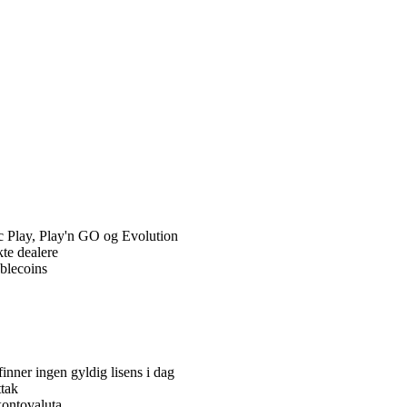
c Play, Play'n GO og Evolution
te dealere
ablecoins
inner ingen gyldig lisens i dag
ttak
kontovaluta