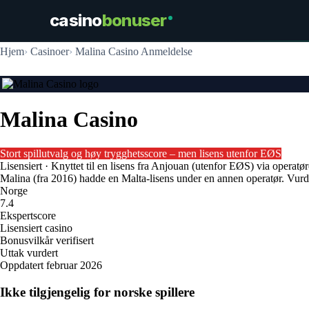
casino
bonuser
Hjem
›
Casinoer
›
Malina Casino Anmeldelse
Malina Casino
Stort spillutvalg og høy trygghetsscore – men lisens utenfor EØS
Lisensiert · Knyttet til en lisens fra Anjouan (utenfor EØS) via operatør
Malina (fra 2016) hadde en Malta-lisens under en annen operatør.
Vurd
Norge
7.4
Ekspertscore
Lisensiert casino
Bonusvilkår verifisert
Uttak vurdert
Oppdatert februar 2026
Ikke tilgjengelig for norske spillere