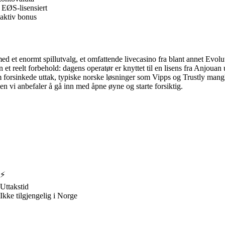
 EØS-lisensiert
 aktiv bonus
ed et enormt spillutvalg, et omfattende livecasino fra blant annet Evolu
n et reelt forbehold: dagens operatør er knyttet til en lisens fra Anjou
om forsinkede uttak, typiske norske løsninger som Vipps og Trustly mangl
men vi anbefaler å gå inn med åpne øyne og starte forsiktig.
⚡
Uttakstid
Ikke tilgjengelig i Norge