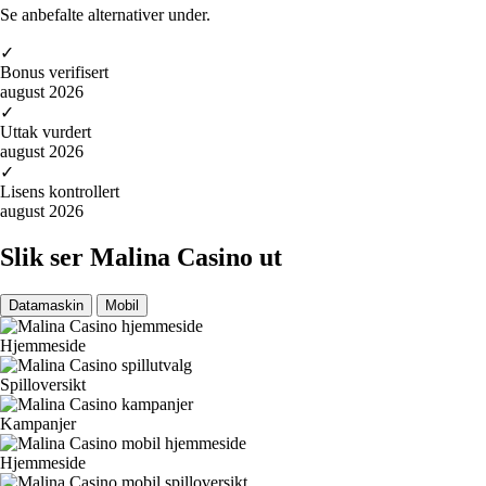
Se anbefalte alternativer under.
✓
Bonus verifisert
august 2026
✓
Uttak vurdert
august 2026
✓
Lisens kontrollert
august 2026
Slik ser Malina Casino ut
Datamaskin
Mobil
Hjemmeside
Spilloversikt
Kampanjer
Hjemmeside