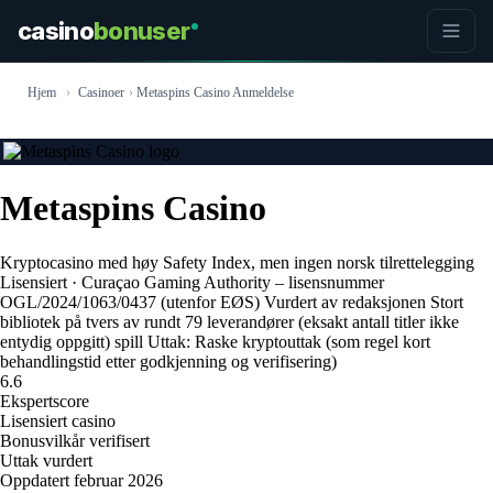
casino
bonuser
Hjem
›
Casinoer
›
Metaspins Casino Anmeldelse
Metaspins Casino
Kryptocasino med høy Safety Index, men ingen norsk tilrettelegging
Lisensiert · Curaçao Gaming Authority – lisensnummer
OGL/2024/1063/0437 (utenfor EØS)
Vurdert av redaksjonen
Stort
bibliotek på tvers av rundt 79 leverandører (eksakt antall titler ikke
entydig oppgitt) spill
Uttak: Raske kryptouttak (som regel kort
behandlingstid etter godkjenning og verifisering)
6.6
Ekspertscore
Lisensiert casino
Bonusvilkår verifisert
Uttak vurdert
Oppdatert februar 2026