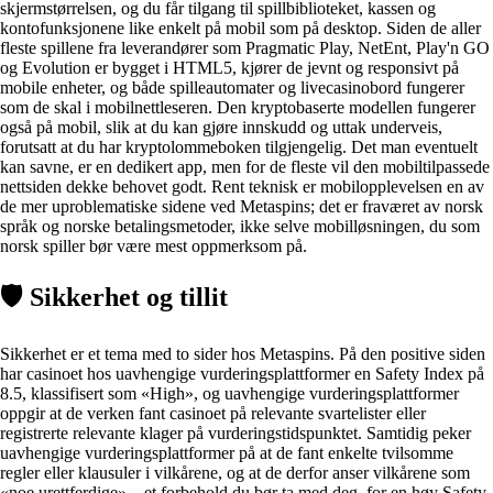
skjermstørrelsen, og du får tilgang til spillbiblioteket, kassen og
kontofunksjonene like enkelt på mobil som på desktop. Siden de aller
fleste spillene fra leverandører som Pragmatic Play, NetEnt, Play'n GO
og Evolution er bygget i HTML5, kjører de jevnt og responsivt på
mobile enheter, og både spilleautomater og livecasinobord fungerer
som de skal i mobilnettleseren. Den kryptobaserte modellen fungerer
også på mobil, slik at du kan gjøre innskudd og uttak underveis,
forutsatt at du har kryptolommeboken tilgjengelig. Det man eventuelt
kan savne, er en dedikert app, men for de fleste vil den mobiltilpassede
nettsiden dekke behovet godt. Rent teknisk er mobilopplevelsen en av
de mer uproblematiske sidene ved Metaspins; det er fraværet av norsk
språk og norske betalingsmetoder, ikke selve mobilløsningen, du som
norsk spiller bør være mest oppmerksom på.
🛡️
Sikkerhet og tillit
Sikkerhet er et tema med to sider hos Metaspins. På den positive siden
har casinoet hos uavhengige vurderingsplattformer en Safety Index på
8.5, klassifisert som «High», og uavhengige vurderingsplattformer
oppgir at de verken fant casinoet på relevante svartelister eller
registrerte relevante klager på vurderingstidspunktet. Samtidig peker
uavhengige vurderingsplattformer på at de fant enkelte tvilsomme
regler eller klausuler i vilkårene, og at de derfor anser vilkårene som
«noe urettferdige» – et forbehold du bør ta med deg, for en høy Safety