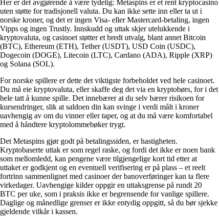
Her er det avgjørende å være tydelig: Metaspins er et rent kryptocasino
uten støtte for tradisjonell valuta. Du kan ikke sette inn eller ta ut i
norske kroner, og det er ingen Visa- eller Mastercard-betaling, ingen
Vipps og ingen Trustly. Innskudd og uttak skjer utelukkende i
kryptovaluta, og casinoet støtter et bredt utvalg, blant annet Bitcoin
(BTC), Ethereum (ETH), Tether (USDT), USD Coin (USDC),
Dogecoin (DOGE), Litecoin (LTC), Cardano (ADA), Ripple (XRP)
og Solana (SOL).
For norske spillere er dette det viktigste forbeholdet ved hele casinoet.
Du må eie kryptovaluta, eller skaffe deg det via en kryptobørs, for i det
hele tatt å kunne spille. Det innebærer at du selv bærer risikoen for
kursendringer, slik at saldoen din kan svinge i verdi målt i kroner
uavhengig av om du vinner eller taper, og at du må være komfortabel
med å håndtere kryptolommebøker trygt.
Det Metaspins gjør godt på betalingssiden, er hastigheten.
Kryptobaserte uttak er som regel raske, og fordi det ikke er noen bank
som mellomledd, kan pengene være tilgjengelige kort tid etter at
uttaket er godkjent og en eventuell verifisering er på plass – et reelt
fortrinn sammenlignet med casinoer der banoverføringer kan ta flere
virkedager. Uavhengige kilder oppgir en uttaksgrense på rundt 20
BTC per uke, som i praksis ikke er begrensende for vanlige spillere.
Daglige og månedlige grenser er ikke entydig oppgitt, så du bør sjekke
gjeldende vilkår i kassen.