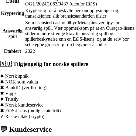
Lisens
OGL/2024/1063/0437 (utenfor EØS)
Kryptering for å beskytte personopplysninger og
Kryptering
transaksjoner, slik bransjestandarden tilsier
Som lisensiert casino tilbyr Metaspins verktøy for
ansvarlig spill. Vær oppmerksom på at en Curaçao-lisens
Ansvarlig
stiller mindre strenge krav til ansvarlig spill og
spill
spillerbeskyttelse enn en EØS-lisens, og at du selv bør
sette egne grenser før du begynner å spille.
Etablert
2022
🇳🇴 Tilgjengelig for norske spillere
✖
Norsk språk
✖
NOK som valuta
✖
BankID (verifisering)
✖
Vipps
✖
Trustly
✖
Norsk kundeservice
✖
EØS-lisens (mulig skattefritt)
✔
Raske uttak (krypto)
💬
Kundeservice