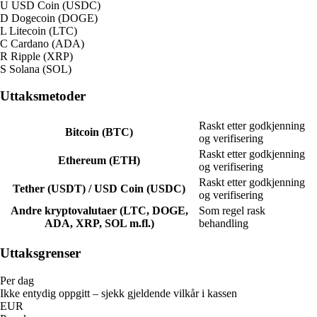
U
USD Coin (USDC)
D
Dogecoin (DOGE)
L
Litecoin (LTC)
C
Cardano (ADA)
R
Ripple (XRP)
S
Solana (SOL)
Uttaksmetoder
Raskt etter godkjenning
Bitcoin (BTC)
og verifisering
Raskt etter godkjenning
Ethereum (ETH)
og verifisering
Raskt etter godkjenning
Tether (USDT) / USD Coin (USDC)
og verifisering
Andre kryptovalutaer (LTC, DOGE,
Som regel rask
ADA, XRP, SOL m.fl.)
behandling
Uttaksgrenser
Per dag
Ikke entydig oppgitt – sjekk gjeldende vilkår i kassen
EUR