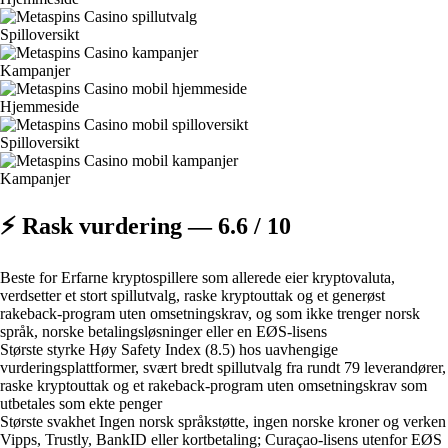
Spilloversikt
Kampanjer
Hjemmeside
Spilloversikt
Kampanjer
⚡ Rask vurdering —
6.6 / 10
Beste for
Erfarne kryptospillere som allerede eier kryptovaluta,
verdsetter et stort spillutvalg, raske kryptouttak og et generøst
rakeback-program uten omsetningskrav, og som ikke trenger norsk
språk, norske betalingsløsninger eller en EØS-lisens
Største styrke
Høy Safety Index (8.5) hos uavhengige
vurderingsplattformer, svært bredt spillutvalg fra rundt 79 leverandører,
raske kryptouttak og et rakeback-program uten omsetningskrav som
utbetales som ekte penger
Største svakhet
Ingen norsk språkstøtte, ingen norske kroner og verken
Vipps, Trustly, BankID eller kortbetaling; Curaçao-lisens utenfor EØS