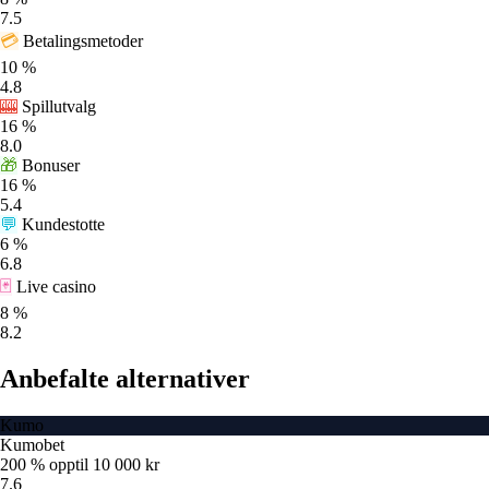
7.5
💳
Betalingsmetoder
10 %
4.8
🎰
Spillutvalg
16 %
8.0
🎁
Bonuser
16 %
5.4
💬
Kundestotte
6 %
6.8
🃏
Live casino
8 %
8.2
Anbefalte alternativer
Kumo
Kumobet
200 % opptil 10 000 kr
7.6