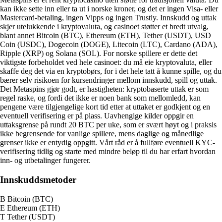
kan ikke sette inn eller ta ut i norske kroner, og det er ingen Visa- eller
Mastercard-betaling, ingen Vipps og ingen Trustly. Innskudd og uttak
skjer utelukkende i kryptovaluta, og casinoet støtter et bredt utvalg,
blant annet Bitcoin (BTC), Ethereum (ETH), Tether (USDT), USD
Coin (USDC), Dogecoin (DOGE), Litecoin (LTC), Cardano (ADA),
Ripple (XRP) og Solana (SOL). For norske spillere er dette det
viktigste forbeholdet ved hele casinoet: du må eie kryptovaluta, eller
skaffe deg det via en kryptobørs, for i det hele tatt å kunne spille, og du
bærer selv risikoen for kursendringer mellom innskudd, spill og uttak.
Det Metaspins gjør godt, er hastigheten: kryptobaserte uttak er som
regel raske, og fordi det ikke er noen bank som mellomledd, kan
pengene være tilgjengelige kort tid etter at uttaket er godkjent og en
eventuell verifisering er på plass. Uavhengige kilder oppgir en
uttaksgrense på rundt 20 BTC per uke, som er svært høyt og i praksis
ikke begrensende for vanlige spillere, mens daglige og månedlige
grenser ikke er entydig oppgitt. Vårt råd er å fullføre eventuell KYC-
verifisering tidlig og starte med mindre beløp til du har erfart hvordan
inn- og utbetalinger fungerer.
Innskuddsmetoder
B
Bitcoin (BTC)
E
Ethereum (ETH)
T
Tether (USDT)