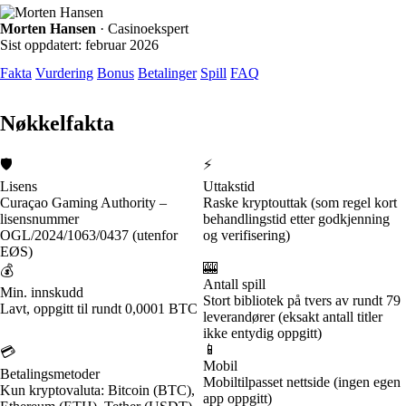
Morten Hansen
· Casinoekspert
Sist oppdatert: februar 2026
Fakta
Vurdering
Bonus
Betalinger
Spill
FAQ
Nøkkelfakta
🛡️
⚡
Lisens
Uttakstid
Curaçao Gaming Authority –
Raske kryptouttak (som regel kort
lisensnummer
behandlingstid etter godkjenning
OGL/2024/1063/0437 (utenfor
og verifisering)
EØS)
🎰
💰
Antall spill
Min. innskudd
Stort bibliotek på tvers av rundt 79
Lavt, oppgitt til rundt 0,0001 BTC
leverandører (eksakt antall titler
ikke entydig oppgitt)
📱
💳
Mobil
Betalingsmetoder
Mobiltilpasset nettside (ingen egen
Kun kryptovaluta: Bitcoin (BTC),
app oppgitt)