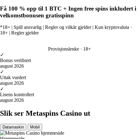
Få 100 % opp til 1 BTC + Ingen free spins inkludert i
velkomstbonusen gratisspinn
*18+ | Spill ansvarlig | Regler og vilkår gjelder | Kun kryptovaluta ·
18+ | Regler gjelder
Hent bonus →
Provisjonslenke · 18+
✓
Bonus verifisert
august 2026
✓
Uttak vurdert
august 2026
✓
Lisens kontrollert
august 2026
Slik ser Metaspins Casino ut
Datamaskin
Mobil
Hjemmeside