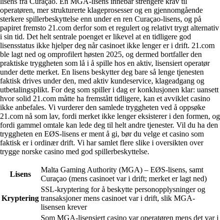
lisens fra Curaçao. En MGA-lisens innebar strengere krav til
operatøren, mer strukturerte klageprosesser og en gjennomgående
sterkere spillerbeskyttelse enn under en ren Curaçao-lisens, og på
papiret fremsto 21.com derfor som et regulert og relativt trygt alternativ
i sin tid. Det helt sentrale poenget er likevel at en tidligere god
lisensstatus ikke hjelper deg når casinoet ikke lenger er i drift. 21.com
ble lagt ned og omprofilert høsten 2025, og dermed bortfaller den
praktiske tryggheten som lå i å spille hos en aktiv, lisensiert operatør
under dette merket. En lisens beskytter deg bare så lenge tjenesten
faktisk drives under den, med aktiv kundeservice, klageadgang og
utbetalingsplikt. For deg som spiller i dag er konklusjonen klar: uansett
hvor solid 21.com måtte ha fremstått tidligere, kan et avviklet casino
ikke anbefales. Vi vurderer den samlede tryggheten ved å oppsøke
21.com nå som lav, fordi merket ikke lenger eksisterer i den formen, og
fordi gammel omtale kan lede deg til helt andre tjenester. Vil du ha den
tryggheten en EØS-lisens er ment å gi, bør du velge et casino som
faktisk er i ordinær drift. Vi har samlet flere slike i oversikten over
trygge norske casino med god spillerbeskyttelse.
Malta Gaming Authority (MGA) – EØS-lisens, samt
Lisens
Curaçao (mens casinoet var i drift; merket er lagt ned)
SSL-kryptering for å beskytte personopplysninger og
Kryptering
transaksjoner mens casinoet var i drift, slik MGA-
lisensen krever
Som MGA-lisensiert casino var operatøren mens det var i