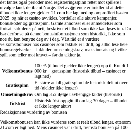
det fantes også perioder med registreringsspinn rettet mot spillere i
utvalgte land, deriblant Norge. Det avgjørende er imidlertid at dette
tilbudet ikke lenger gjelder. 21.com ble lagt ned og omprofilert høsten
2025, og når et casino avvikles, bortfaller alle aktive kampanjer,
bonuskoder og gratisspinn. Gamle annonser eller anmeldelser som
fortsatt sirkulerer på nett, beskriver et tilbud som ikke kan løses inn. Du
bør derfor se på denne bonusinformasjonen som historikk, ikke som
noe du kan benytte deg av i dag. Vårt råd er å vurdere
velkomstbonuser hos casinoer som faktisk er i drift, og alltid lese hele
bonusregelverket – inkludert omsetningskrav, maks innsats og hvilke
spill som teller mot kravet – før du takker ja.
100 % (tilbudet gjelder ikke lenger) opp til Rundt 1
Velkomstbonus
000 kr + gratisspinn (historisk tilbud – casinoet er
lagt ned)
Et større antall gratisspinn ble historisk delt ut over
Gratisspinn
tid (gjelder ikke lenger)
Omsetningskrav
Om lag 35x ifølge uavhengige kilder (historisk)
Historisk frist oppgitt til om lag 30 dager – tilbudet
Tidsfrist
er ikke lenger aktivt
Redaksjonens vurdering av bonusen
Velkomstbonusen kan ikke vurderes som et reelt tilbud lenger, ettersom
21.com er lagt ned. Mens casinoet var i drift, fremsto bonusen på 100