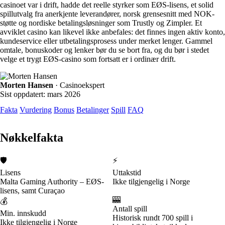
casinoet var i drift, hadde det reelle styrker som EØS-lisens, et solid
spillutvalg fra anerkjente leverandører, norsk grensesnitt med NOK-
støtte og nordiske betalingsløsninger som Trustly og Zimpler. Et
avviklet casino kan likevel ikke anbefales: det finnes ingen aktiv konto,
kundeservice eller utbetalingsprosess under merket lenger. Gammel
omtale, bonuskoder og lenker bør du se bort fra, og du bør i stedet
velge et trygt EØS-casino som fortsatt er i ordinær drift.
Morten Hansen
· Casinoekspert
Sist oppdatert: mars 2026
Fakta
Vurdering
Bonus
Betalinger
Spill
FAQ
Nøkkelfakta
🛡️
⚡
Lisens
Uttakstid
Malta Gaming Authority – EØS-
Ikke tilgjengelig i Norge
lisens, samt Curaçao
🎰
💰
Antall spill
Min. innskudd
Historisk rundt 700 spill i
Ikke tilgjengelig i Norge