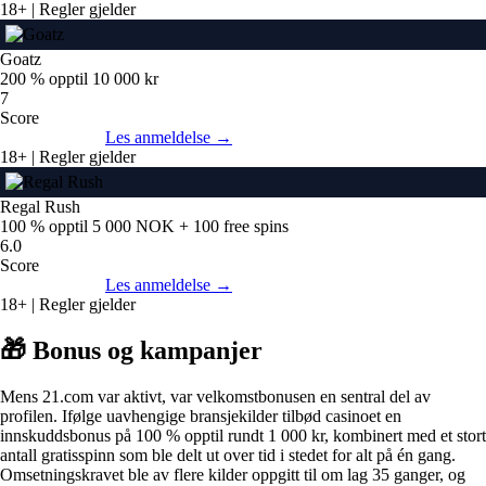
18+ | Regler gjelder
Goatz
200 % opptil 10 000 kr
7
Score
Hent bonus →
Les anmeldelse →
18+ | Regler gjelder
Regal Rush
100 % opptil 5 000 NOK + 100 free spins
6.0
Score
Hent bonus →
Les anmeldelse →
18+ | Regler gjelder
🎁
Bonus og kampanjer
Mens 21.com var aktivt, var velkomstbonusen en sentral del av
profilen. Ifølge uavhengige bransjekilder tilbød casinoet en
innskuddsbonus på 100 % opptil rundt 1 000 kr, kombinert med et stort
antall gratisspinn som ble delt ut over tid i stedet for alt på én gang.
Omsetningskravet ble av flere kilder oppgitt til om lag 35 ganger, og