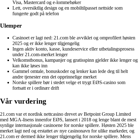
Visa, Mastercard og e-lommebøker
Lett, oversiktlig design og en mobiltilpasset nettside som
fungerte godt på telefon
Ulemper
Casinoet er lagt ned: 21.com ble avviklet og omprofilert høsten
2025 og er ikke lenger tilgjengelig
Ingen aktiv konto, kasse, kundeservice eller utbetalingsprosess
under 21.com-merket lenger
Velkomstbonus, kampanjer og gratisspinn gjelder ikke lenger og
kan ikke løses inn
Gammel omtale, bonuskoder og lenker kan lede deg til helt
andre tjenester enn det opprinnelige merket
Norske spillere bør i stedet velge et trygt EØS-casino som
fortsatt er i ordinær drift
Vår vurdering
21.com var et nordisk nettcasino drevet av Betpoint Group Limited
med MGA-lisens innenfor EØS, lansert i 2018 og lenge blant de mest
synlige internasjonale casinoene for norske spillere. Høsten 2025 ble
merket lagt ned og erstattet av nye casinonavn for ulike markeder, og
21.com er dermed ikke lenger tilgjengelig for norske spillere. Mens