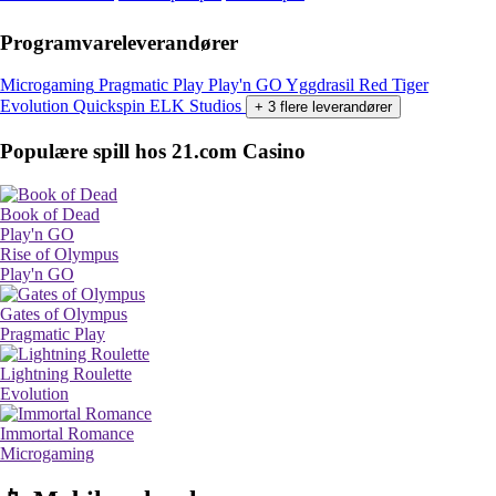
Programvareleverandører
Microgaming
Pragmatic Play
Play'n GO
Yggdrasil
Red Tiger
Evolution
Quickspin
ELK Studios
+ 3 flere leverandører
Populære spill hos 21.com Casino
Book of Dead
Play'n GO
Rise of Olympus
Play'n GO
Gates of Olympus
Pragmatic Play
Lightning Roulette
Evolution
Immortal Romance
Microgaming