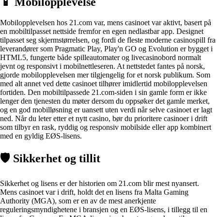
📱
Mobilopplevelse
Mobilopplevelsen hos 21.com var, mens casinoet var aktivt, basert på
en mobiltilpasset nettside fremfor en egen nedlastbar app. Designet
tilpasset seg skjermstørrelsen, og fordi de fleste moderne casinospill fra
leverandører som Pragmatic Play, Play'n GO og Evolution er bygget i
HTML5, fungerte både spilleautomater og livecasinobord normalt
jevnt og responsivt i mobilnettleseren. At nettstedet fantes på norsk,
gjorde mobilopplevelsen mer tilgjengelig for et norsk publikum. Som
med alt annet ved dette casinoet tilhører imidlertid mobilopplevelsen
fortiden. Den mobiltilpassede 21.com-siden i sin gamle form er ikke
lenger den tjenesten du møter dersom du oppsøker det gamle merket,
og en god mobilløsning er uansett uten verdi når selve casinoet er lagt
ned. Når du leter etter et nytt casino, bør du prioritere casinoer i drift
som tilbyr en rask, ryddig og responsiv mobilside eller app kombinert
med en gyldig EØS-lisens.
🛡️
Sikkerhet og tillit
Sikkerhet og lisens er der historien om 21.com blir mest nyansert.
Mens casinoet var i drift, holdt det en lisens fra Malta Gaming
Authority (MGA), som er en av de mest anerkjente
reguleringsmyndighetene i bransjen og en EØS-lisens, i tillegg til en