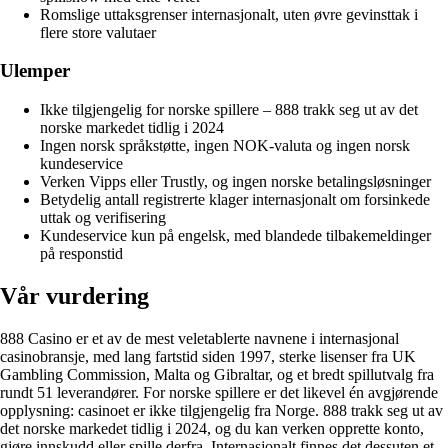
Romslige uttaksgrenser internasjonalt, uten øvre gevinsttak i
flere store valutaer
Ulemper
Ikke tilgjengelig for norske spillere – 888 trakk seg ut av det
norske markedet tidlig i 2024
Ingen norsk språkstøtte, ingen NOK-valuta og ingen norsk
kundeservice
Verken Vipps eller Trustly, og ingen norske betalingsløsninger
Betydelig antall registrerte klager internasjonalt om forsinkede
uttak og verifisering
Kundeservice kun på engelsk, med blandede tilbakemeldinger
på responstid
Vår vurdering
888 Casino er et av de mest veletablerte navnene i internasjonal
casinobransje, med lang fartstid siden 1997, sterke lisenser fra UK
Gambling Commission, Malta og Gibraltar, og et bredt spillutvalg fra
rundt 51 leverandører. For norske spillere er det likevel én avgjørende
opplysning: casinoet er ikke tilgjengelig fra Norge. 888 trakk seg ut av
det norske markedet tidlig i 2024, og du kan verken opprette konto,
gjøre innskudd eller spille derfra. Internasjonalt finnes det dessuten et