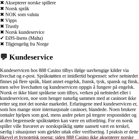
✖
Aksepterer norske spillere
✖
Norsk språk
✖
NOK som valuta
✖
Vipps
✖
Trustly
✖
Norsk kundeservice
✔
EØS-lisens (Malta)
✖
Tilgjengelig fra Norge
💬
Kundeservice
Kundeservicen hos 888 Casino tilbys ifølge uavhengige kilder via
livechat og e-post. Språkstøtten er imidlertid begrenset: selve nettstedet
finnes på flere språk, blant annet engelsk, fransk, tysk, spansk og finsk,
men selve livechatten og kundeservicen oppgis å fungere på engelsk.
Norsk er ikke blant språkene som tilbys, verken på nettstedet eller i
kundeservicen, noe som henger naturlig sammen med at casinoet ikke
retter seg mot det norske markedet. Erfaringene med kundeservicen er,
som hos mange store internasjonale casinoer, blandede. Noen brukere
omtaler hjelpen som god, mens andre peker på tregere responstider og
at den begrensede språkstøtten kan være en utfordring. For en norsk
spiller ville fraværet av norskspråklig støtte uansett vært en terskel,
særlig i situasjoner som gjelder uttak eller verifisering. I praksis er dette
likevel et hypotetisk poeng: siden 888 Casino ikke aksepterer norske