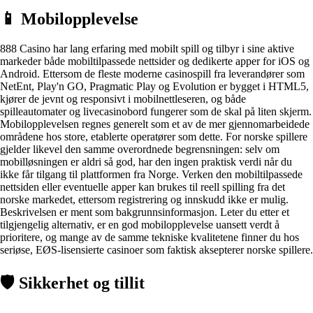
📱
Mobilopplevelse
888 Casino har lang erfaring med mobilt spill og tilbyr i sine aktive
markeder både mobiltilpassede nettsider og dedikerte apper for iOS og
Android. Ettersom de fleste moderne casinospill fra leverandører som
NetEnt, Play'n GO, Pragmatic Play og Evolution er bygget i HTML5,
kjører de jevnt og responsivt i mobilnettleseren, og både
spilleautomater og livecasinobord fungerer som de skal på liten skjerm.
Mobilopplevelsen regnes generelt som et av de mer gjennomarbeidede
områdene hos store, etablerte operatører som dette. For norske spillere
gjelder likevel den samme overordnede begrensningen: selv om
mobilløsningen er aldri så god, har den ingen praktisk verdi når du
ikke får tilgang til plattformen fra Norge. Verken den mobiltilpassede
nettsiden eller eventuelle apper kan brukes til reell spilling fra det
norske markedet, ettersom registrering og innskudd ikke er mulig.
Beskrivelsen er ment som bakgrunnsinformasjon. Leter du etter et
tilgjengelig alternativ, er en god mobilopplevelse uansett verdt å
prioritere, og mange av de samme tekniske kvalitetene finner du hos
seriøse, EØS-lisensierte casinoer som faktisk aksepterer norske spillere.
🛡️
Sikkerhet og tillit