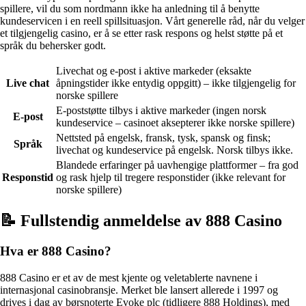
spillere, vil du som nordmann ikke ha anledning til å benytte
kundeservicen i en reell spillsituasjon. Vårt generelle råd, når du velger
et tilgjengelig casino, er å se etter rask respons og helst støtte på et
språk du behersker godt.
Livechat og e-post i aktive markeder (eksakte
Live chat
åpningstider ikke entydig oppgitt) – ikke tilgjengelig for
norske spillere
E-poststøtte tilbys i aktive markeder (ingen norsk
E-post
kundeservice – casinoet aksepterer ikke norske spillere)
Nettsted på engelsk, fransk, tysk, spansk og finsk;
Språk
livechat og kundeservice på engelsk. Norsk tilbys ikke.
Blandede erfaringer på uavhengige plattformer – fra god
Responstid
og rask hjelp til tregere responstider (ikke relevant for
norske spillere)
📝
Fullstendig anmeldelse av 888 Casino
Hva er 888 Casino?
888 Casino er et av de mest kjente og veletablerte navnene i
internasjonal casinobransje. Merket ble lansert allerede i 1997 og
drives i dag av børsnoterte Evoke plc (tidligere 888 Holdings), med