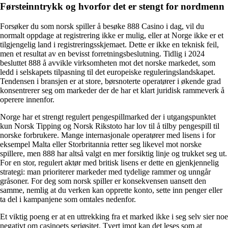
Førsteinntrykk og hvorfor det er stengt for nordmenn
Forsøker du som norsk spiller å besøke 888 Casino i dag, vil du
normalt oppdage at registrering ikke er mulig, eller at Norge ikke er et
tilgjengelig land i registreringsskjemaet. Dette er ikke en teknisk feil,
men et resultat av en bevisst forretningsbeslutning. Tidlig i 2024
besluttet 888 å avvikle virksomheten mot det norske markedet, som
ledd i selskapets tilpasning til det europeiske reguleringslandskapet.
Tendensen i bransjen er at store, børsnoterte operatører i økende grad
konsentrerer seg om markeder der de har et klart juridisk rammeverk å
operere innenfor.
Norge har et strengt regulert pengespillmarked der i utgangspunktet
kun Norsk Tipping og Norsk Rikstoto har lov til å tilby pengespill til
norske forbrukere. Mange internasjonale operatører med lisens i for
eksempel Malta eller Storbritannia retter seg likevel mot norske
spillere, men 888 har altså valgt en mer forsiktig linje og trukket seg ut.
For en stor, regulert aktør med britisk lisens er dette en gjenkjennelig
strategi: man prioriterer markeder med tydelige rammer og unngår
gråsoner. For deg som norsk spiller er konsekvensen uansett den
samme, nemlig at du verken kan opprette konto, sette inn penger eller
ta del i kampanjene som omtales nedenfor.
Et viktig poeng er at en uttrekking fra et marked ikke i seg selv sier noe
negativt om casinoets seriøsitet. Tvert imot kan det leses som at