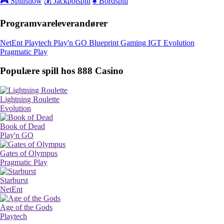
🎮 Spillshow
💰 Jackpotspill
♠️ Bordspill
Programvareleverandører
NetEnt
Playtech
Play'n GO
Blueprint Gaming
IGT
Evolution
Pragmatic Play
Populære spill hos 888 Casino
Lightning Roulette
Evolution
Book of Dead
Play'n GO
Gates of Olympus
Pragmatic Play
Starburst
NetEnt
Age of the Gods
Playtech