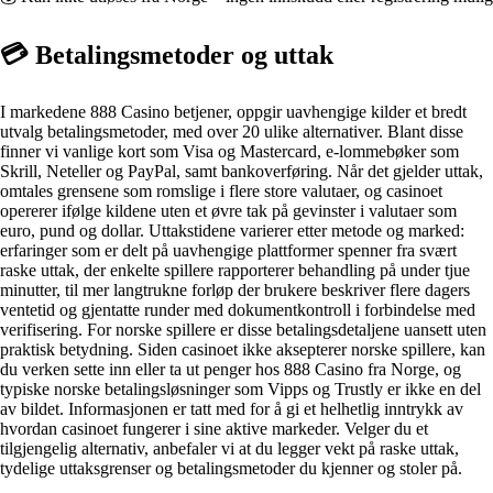
💳
Betalingsmetoder og uttak
I markedene 888 Casino betjener, oppgir uavhengige kilder et bredt
utvalg betalingsmetoder, med over 20 ulike alternativer. Blant disse
finner vi vanlige kort som Visa og Mastercard, e-lommebøker som
Skrill, Neteller og PayPal, samt bankoverføring. Når det gjelder uttak,
omtales grensene som romslige i flere store valutaer, og casinoet
opererer ifølge kildene uten et øvre tak på gevinster i valutaer som
euro, pund og dollar. Uttakstidene varierer etter metode og marked:
erfaringer som er delt på uavhengige plattformer spenner fra svært
raske uttak, der enkelte spillere rapporterer behandling på under tjue
minutter, til mer langtrukne forløp der brukere beskriver flere dagers
ventetid og gjentatte runder med dokumentkontroll i forbindelse med
verifisering. For norske spillere er disse betalingsdetaljene uansett uten
praktisk betydning. Siden casinoet ikke aksepterer norske spillere, kan
du verken sette inn eller ta ut penger hos 888 Casino fra Norge, og
typiske norske betalingsløsninger som Vipps og Trustly er ikke en del
av bildet. Informasjonen er tatt med for å gi et helhetlig inntrykk av
hvordan casinoet fungerer i sine aktive markeder. Velger du et
tilgjengelig alternativ, anbefaler vi at du legger vekt på raske uttak,
tydelige uttaksgrenser og betalingsmetoder du kjenner og stoler på.