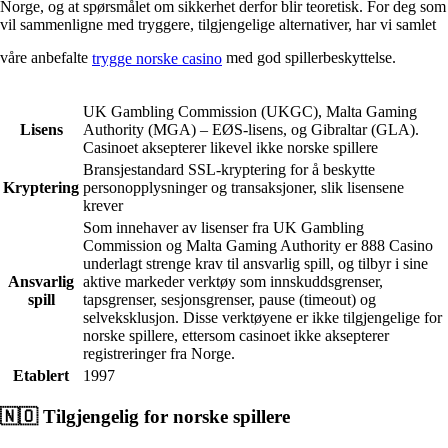
Norge, og at spørsmålet om sikkerhet derfor blir teoretisk. For deg som
vil sammenligne med tryggere, tilgjengelige alternativer, har vi samlet
våre anbefalte
med god spillerbeskyttelse.
trygge norske casino
UK Gambling Commission (UKGC), Malta Gaming
Lisens
Authority (MGA) – EØS-lisens, og Gibraltar (GLA).
Casinoet aksepterer likevel ikke norske spillere
Bransjestandard SSL-kryptering for å beskytte
Kryptering
personopplysninger og transaksjoner, slik lisensene
krever
Som innehaver av lisenser fra UK Gambling
Commission og Malta Gaming Authority er 888 Casino
underlagt strenge krav til ansvarlig spill, og tilbyr i sine
Ansvarlig
aktive markeder verktøy som innskuddsgrenser,
spill
tapsgrenser, sesjonsgrenser, pause (timeout) og
selveksklusjon. Disse verktøyene er ikke tilgjengelige for
norske spillere, ettersom casinoet ikke aksepterer
registreringer fra Norge.
Etablert
1997
🇳🇴 Tilgjengelig for norske spillere