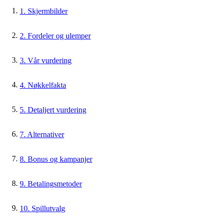
1.
Skjermbilder
2.
Fordeler og ulemper
3.
Vår vurdering
4.
Nøkkelfakta
5.
Detaljert vurdering
7.
Alternativer
8.
Bonus og kampanjer
9.
Betalingsmetoder
10.
Spillutvalg