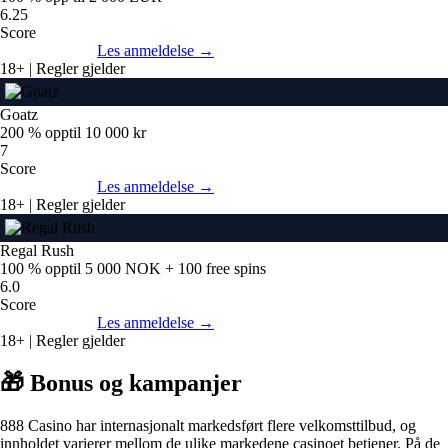
6.25
Score
Hent bonus →
Les anmeldelse →
18+ | Regler gjelder
Goatz
200 % opptil 10 000 kr
7
Score
Hent bonus →
Les anmeldelse →
18+ | Regler gjelder
Regal Rush
100 % opptil 5 000 NOK + 100 free spins
6.0
Score
Hent bonus →
Les anmeldelse →
18+ | Regler gjelder
🎁
Bonus og kampanjer
888 Casino har internasjonalt markedsført flere velkomsttilbud, og
innholdet varierer mellom de ulike markedene casinoet betjener. På de