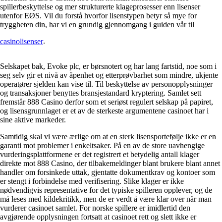
spillerbeskyttelse og mer strukturerte klageprosesser enn lisenser
utenfor EØS. Vil du forstå hvorfor lisenstypen betyr så mye for
tryggheten din, har vi en grundig gjennomgang i guiden vår til
.
casinolisenser
Selskapet bak, Evoke plc, er børsnotert og har lang fartstid, noe som i
seg selv gir et nivå av åpenhet og etterprøvbarhet som mindre, ukjente
operatører sjelden kan vise til. Til beskyttelse av personopplysninger
og transaksjoner benyttes bransjestandard kryptering. Samlet sett
fremstår 888 Casino derfor som et seriøst regulert selskap på papiret,
og lisensgrunnlaget er et av de sterkeste argumentene casinoet har i
sine aktive markeder.
Samtidig skal vi være ærlige om at en sterk lisensportefølje ikke er en
garanti mot problemer i enkeltsaker. På en av de store uavhengige
vurderingsplattformene er det registrert et betydelig antall klager
direkte mot 888 Casino, der tilbakemeldinger blant brukere blant annet
handler om forsinkede uttak, gjentatte dokumentkrav og kontoer som
er stengt i forbindelse med verifisering. Slike klager er ikke
nødvendigvis representative for det typiske spilleren opplever, og de
må leses med kildekritikk, men de er verdt å være klar over når man
vurderer casinoet samlet. For norske spillere er imidlertid den
avgjørende opplysningen fortsatt at casinoet rett og slett ikke er