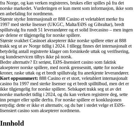
fra Norge, og kan verken registreres, brukes eller spilles på fra det
norske markedet. Vurderingen er kun ment som informasjon, ikke som
en anbefaling for nordmenn.
Største styrke
Internasjonalt er 888 Casino et veletablert merke fra
1997 med sterke lisenser (UKGC, Malta/EØS og Gibraltar), bredt
spillutvalg fra rundt 51 leverandører og et solid livecasino – men ingen
av delene er tilgjengelig for norske spillere.
Største svakhet
Casinoet aksepterer ikke norske spillere etter at 888
trakk seg ut av Norge tidlig i 2024. I tillegg finnes det internasjonalt et
betydelig antall registrerte klager om forsinkede uttak og verifisering,
og kundeservicen tilbys ikke på norsk.
Bedre alternativ?
Et seriøst, EØS-lisensiert casino som faktisk
aksepterer norske spillere, med norsk grensesnitt, støtte for norske
kroner, raske uttak og et bredt spillutvalg fra anerkjente leverandører.
Kort oppsummert:
888 Casino er et stort, veletablert internasjonalt
casino fra 1997 med sterke lisenser og et bredt spilltilbud, men det er
ikke tilgjengelig for norske spillere. Selskapet trakk seg ut av det
norske markedet tidlig i 2024, og du kan verken registrere deg, sette
inn penger eller spille derfra. For norske spillere er konklusjonen
entydig: dette er ikke et alternativ, og du bør i stedet velge et EØS-
lisensiert casino som aksepterer nordmenn.
Innhold