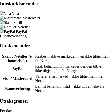
Innskuddsmetoder
Visa
Mastercard
Skrill
Neteller
PayPal
B
Banoverføring
Uttaksmetoder
Skrill / Neteller (e-
Raskest i aktive markeder, men ikke tilgjengelig
lommebok)
fra Norge
Rask behandling i markeder der den tilbys –
PayPal
ikke tilgjengelig fra Norge
Varierer etter marked – ikke tilgjengelig fra
Visa / Mastercard
Norge
Lengst behandlingstid – ikke tilgjengelig fra
Banoverføring
Norge
Uttaksgrenser
Per dag