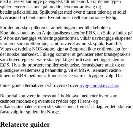
med å lese vilkår nøye på engelsk før innskudd. For denne typen
spiller leverer casinoet på bredde, leverandørutvalg og
betalingsfleksibilitet. Spillutvalget med over ti tusen titler og et solid
livecasino fra blant annet Evolution er reelt konkurransedyktig.
For den norske spilleren er anbefalingen mer tilbakeholden.
Kombinasjonen av en Anjouan-lisens utenfor EØS, en Safety Index på
5.9 hos uavhengige vurderingsplattformer, vilkår uavhengige eksperter
vurderer som urettferdige, samt fraværet av norsk språk, BankID,
Vipps og tydelig NOK-støtte, gjør at Betportal ikke er tilrettelagt for
det norske markedet. I tillegg kommer at gevinster etter bransjepraksis
som hovedregel vil være skattepliktige fordi casinoet ligger utenfor
EØS. Hvis du prioriterer spillerbeskyttelse, forutsigbare uttak og en
gunstigere skattemessig behandling, vil et MGA-lisensiert casino
innenfor EØS med norsk kundeservice være et tryggere valg. Du
finner gode alternativer i vår oversikt over
.
trygge norske casino
Betportal kan være interessant å holde øye med etter hvert som
casinoet modnes og eventuelt rydder opp i lisens- og
vilkårsspørsmålene, men slik situasjonen fremstår i dag, er det ikke vårt
førstevalg for spillere fra Norge.
Relaterte guider