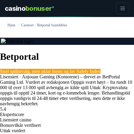
casino
bonuser
Hjem
›
Casinoer
›
Betportal Anmeldelse
Betportal
Stort spillutvalg, men uklar lisens og lav Safety Index
Lisensiert · Anjouan Gaming (Komorene) – drevet av BetPortal
Gaming Ltd.
Vurdert av redaksjonen
Oppgis svært høyt – fra rundt 10
000 til over 13 000 spill avhengig av kilde spill
Uttak: Kryptovaluta
oppgis til opptil 24 timer, kort og e-lommebok lengre. Behandlingstid
oppgis vanligvis til 24-48 timer etter verifisering, men dette er ikke
uavhengig bekreftet.
5.4
Ekspertscore
Lisensiert casino
Bonusvilkår verifisert
Uttak vurdert