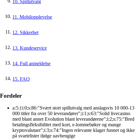
10.
Spillutvalg
11.
Mobilopplevelse
12.
Sikkerhet
13.
Kundeservice
14.
Full anmeldelse
15.
FAQ
Fordeler
a:5:{i:0;s:86:"Svært stort spillutvalg med anslagsvis 10 000-13
000 titler fra over 50 leverandører";i:1;s:63:"Solid livecasino
med blant annet Evolution blant leverandørene";i:2;s:75:"Bred
betalingsfleksibilitet med kort, e-lommebøker og mange
kryptovalutaer";i:3;s:74:"Ingen relevante klager funnet og ikke
på svartelister ifølge uavhengige