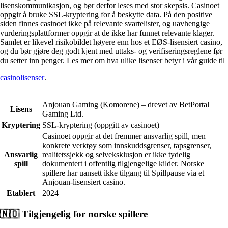
lisenskommunikasjon, og bør derfor leses med stor skepsis. Casinoet
oppgir å bruke SSL-kryptering for å beskytte data. På den positive
siden finnes casinoet ikke på relevante svartelister, og uavhengige
vurderingsplattformer oppgir at de ikke har funnet relevante klager.
Samlet er likevel risikobildet høyere enn hos et EØS-lisensiert casino,
og du bør gjøre deg godt kjent med uttaks- og verifiseringsreglene før
du setter inn penger. Les mer om hva ulike lisenser betyr i vår guide til
.
casinolisenser
Anjouan Gaming (Komorene) – drevet av BetPortal
Lisens
Gaming Ltd.
Kryptering
SSL-kryptering (oppgitt av casinoet)
Casinoet oppgir at det fremmer ansvarlig spill, men
konkrete verktøy som innskuddsgrenser, tapsgrenser,
Ansvarlig
realitetssjekk og selveksklusjon er ikke tydelig
spill
dokumentert i offentlig tilgjengelige kilder. Norske
spillere har uansett ikke tilgang til Spillpause via et
Anjouan-lisensiert casino.
Etablert
2024
🇳🇴 Tilgjengelig for norske spillere