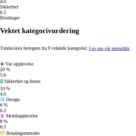
4.0
Sikkerhet
6.5
Betalinger
Vektet kategorivurdering
Totalscoren beregnes fra 9 vektede kategorier.
Les om vår metodikk
★
Var opplevelse
20 %
5.6
🔒
Sikkerhet og lisens
10 %
4.0
🎨
Design
6 %
6.2
📱
Mobilopplevelse
8 %
6.5
💳
Betalingsmetoder