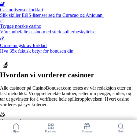
🔐
Casinolisenser forklart
Slik skiller EØS-lisenser seg fra Curaçao og Anjouan.
✅
Trygge norske casino
Våre anbefalte casino med sterk spillerbeskyttelse.
💰
Omsetningskrav forklart
Hva 35x faktisk betyr for bonusen din.
🔬
Hvordan vi vurderer casinoer
Alle casinoer på CasinoBonuser.com testes av vår redaksjon etter en
fast metodikk. Vi oppretter ekte kontoer, setter inn penger, spiller, og
tar ut gevinster for å verifisere hele spilleropplevelsen. Hvert casino
vurderes på syv kriterier:
🎁
Bonusverdi
⚡
Hjem
Kasinoer
Bonuser
Søk
Hjem
Casinoer
Bonuser
Søk
Uttaks­hastighet