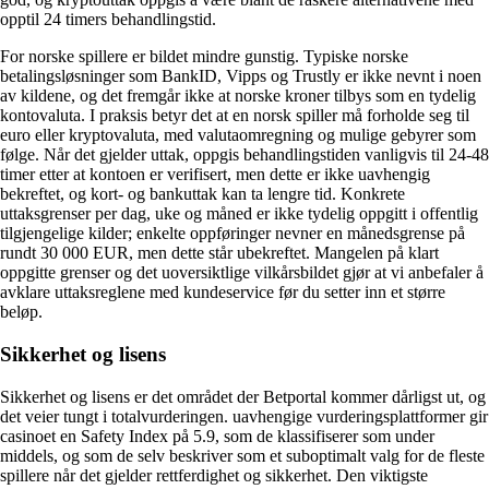
opptil 24 timers behandlingstid.
For norske spillere er bildet mindre gunstig. Typiske norske
betalingsløsninger som BankID, Vipps og Trustly er ikke nevnt i noen
av kildene, og det fremgår ikke at norske kroner tilbys som en tydelig
kontovaluta. I praksis betyr det at en norsk spiller må forholde seg til
euro eller kryptovaluta, med valutaomregning og mulige gebyrer som
følge. Når det gjelder uttak, oppgis behandlingstiden vanligvis til 24-48
timer etter at kontoen er verifisert, men dette er ikke uavhengig
bekreftet, og kort- og bankuttak kan ta lengre tid. Konkrete
uttaksgrenser per dag, uke og måned er ikke tydelig oppgitt i offentlig
tilgjengelige kilder; enkelte oppføringer nevner en månedsgrense på
rundt 30 000 EUR, men dette står ubekreftet. Mangelen på klart
oppgitte grenser og det uoversiktlige vilkårsbildet gjør at vi anbefaler å
avklare uttaksreglene med kundeservice før du setter inn et større
beløp.
Sikkerhet og lisens
Sikkerhet og lisens er det området der Betportal kommer dårligst ut, og
det veier tungt i totalvurderingen. uavhengige vurderingsplattformer gir
casinoet en Safety Index på 5.9, som de klassifiserer som under
middels, og som de selv beskriver som et suboptimalt valg for de fleste
spillere når det gjelder rettferdighet og sikkerhet. Den viktigste