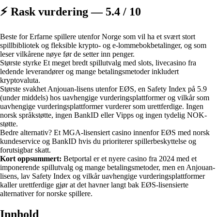
⚡ Rask vurdering —
5.4 / 10
Beste for
Erfarne spillere utenfor Norge som vil ha et svært stort
spillbibliotek og fleksible krypto- og e-lommebokbetalinger, og som
leser vilkårene nøye før de setter inn penger.
Største styrke
Et meget bredt spillutvalg med slots, livecasino fra
ledende leverandører og mange betalingsmetoder inkludert
kryptovaluta.
Største svakhet
Anjouan-lisens utenfor EØS, en Safety Index på 5.9
(under middels) hos uavhengige vurderingsplattformer og vilkår som
uavhengige vurderingsplattformer vurderer som urettferdige. Ingen
norsk språkstøtte, ingen BankID eller Vipps og ingen tydelig NOK-
støtte.
Bedre alternativ?
Et MGA-lisensiert casino innenfor EØS med norsk
kundeservice og BankID hvis du prioriterer spillerbeskyttelse og
forutsigbar skatt.
Kort oppsummert:
Betportal er et nyere casino fra 2024 med et
imponerende spillutvalg og mange betalingsmetoder, men en Anjouan-
lisens, lav Safety Index og vilkår uavhengige vurderingsplattformer
kaller urettferdige gjør at det havner langt bak EØS-lisensierte
alternativer for norske spillere.
Innhold