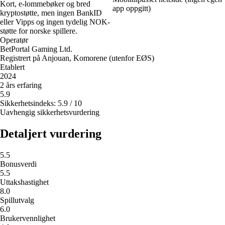
Kort, e-lommebøker og bred
app oppgitt)
kryptostøtte, men ingen BankID
eller Vipps og ingen tydelig NOK-
støtte for norske spillere.
Operatør
BetPortal Gaming Ltd.
Registrert på Anjouan, Komorene (utenfor EØS)
Etablert
2024
2 års erfaring
5.9
Sikkerhetsindeks: 5.9 / 10
Uavhengig sikkerhetsvurdering
Detaljert vurdering
5.5
Bonusverdi
5.5
Uttakshastighet
8.0
Spillutvalg
6.0
Brukervennlighet