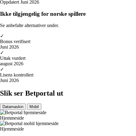
Oppdatert Juni 2026
Ikke tilgjengelig for norske spillere
Se anbefalte alternativer under.
✓
Bonus verifisert
Juni 2026
✓
Uttak vurdert
august 2026
✓
Lisens kontrollert
Juni 2026
Slik ser Betportal ut
Datamaskin
Mobil
Hjemmeside
Hjemmeside