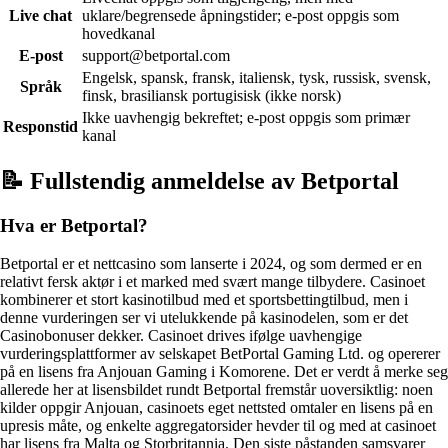
Live chat
uklare/begrensede åpningstider; e-post oppgis som
hovedkanal
E-post
support@betportal.com
Engelsk, spansk, fransk, italiensk, tysk, russisk, svensk,
Språk
finsk, brasiliansk portugisisk (ikke norsk)
Ikke uavhengig bekreftet; e-post oppgis som primær
Responstid
kanal
📝
Fullstendig anmeldelse av Betportal
Hva er Betportal?
Betportal er et nettcasino som lanserte i 2024, og som dermed er en
relativt fersk aktør i et marked med svært mange tilbydere. Casinoet
kombinerer et stort kasinotilbud med et sportsbettingtilbud, men i
denne vurderingen ser vi utelukkende på kasinodelen, som er det
Casinobonuser dekker. Casinoet drives ifølge uavhengige
vurderingsplattformer av selskapet BetPortal Gaming Ltd. og opererer
på en lisens fra Anjouan Gaming i Komorene. Det er verdt å merke seg
allerede her at lisensbildet rundt Betportal fremstår uoversiktlig: noen
kilder oppgir Anjouan, casinoets eget nettsted omtaler en lisens på en
upresis måte, og enkelte aggregatorsider hevder til og med at casinoet
har lisens fra Malta og Storbritannia. Den siste påstanden samsvarer