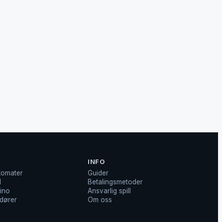
INFO
tomater
Guider
l
Betalingsmetoder
sino
Ansvarlig spill
dører
Om oss