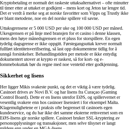
Kryptobetaling er normalt det raskeste uttaksalternativet – ofte minutter
til timer etter at uttaket er godkjent – mens kort og Jeton tar lengre tid.
Det er verdt å merke seg at norske favoritter som Vipps og Trustly ikke
er blant metodene, noe en del norske spillere vil savne.
Uttaksgrensene er 5 000 USD per uke og 100 000 USD per måned.
Ukesgrensen er på linje med bransjen for et casino i denne klassen,
mens den høye månedsgrensen er et pluss for storspillere. En egen
tydelig dagsgrense er ikke oppgitt. Førstegangsuttak krever normalt
fullført identitetsverifisering, så last opp dokumentene tidlig for å
unngå forsinkelser. Behandlingstiden per metode er ikke entydig
dokumentert utover at krypto er raskest, så for kort- og e-
lommebokuttak bør du regne med noe ventetid etter godkjenning.
Sikkerhet og lisens
Her ligger Mikis svakeste punkt, og det er viktig å være tydelig.
Casinoet drives av Novi B.V. og har lisens fra Curaçao (Gaming
Control Board). Dette er en lisens utenfor EØS, og spillervernet er
vesentlig svakere enn hos casinoer lisensiert i for eksempel Malta.
Klagemulighetene er i praksis ofte begrenset til casinoets egen
kundeservice, og du har ikke det samme eksterne rettsvernet som en
EØS-lisens gir norske spillere. Casinoet bruker SSL-kryptering av
personopplysninger og transaksjoner, men selve tilsynet er langt
mildere enn under en MGA-lisens.