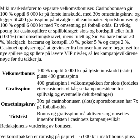
Miki markedsfører to separate velkomstbonuser. Casinobonusen gir
100 % opptil 6 000 kr på første innskudd, med 30x omsetningskrav, og
legger til 400 gratisspinn på utvalgte spilleautomater. Sportsbonusen gir
100 % opptil 6 000 kr med 7x omsetning på fotball-odds. Et viktig
poeng for casinospillere er spillbidraget: slots og bordspill teller fullt
(100 %) mot omsetningskravet, mens rulett og Sic Bo bare bidrar 20
%, blackjack, baccarat og kortspill 10 %, poker 5 % og craps 2 %.
Casinoet opplyser også at gevinster fra bonuser kan være begrenset for
nye spillere og spillere på lavere VIP-nivåer, så les kampanjevilkårene
nøye før du takker ja.
100 % opp til 6 000 kr på første innskudd (slots)
Velkomstbonus
pluss 400 gratisspinn
400 gratisspinn i velkomstpakken for slots (fordeles
Gratisspinn
etter casinoets vilkår; se kampanjesidene for
spillvalg og eventuelle delutbetalinger)
30x på casinobonusen (slots); sportsbonusen har 7x
Omsetningskrav
på fotball-odds
Bonus og gratisspinn må aktiveres og omsettes
Tidsfrist
innenfor fristen i casinoets kampanjevilkår
Redaksjonens vurdering av bonusen
Velkomstpakken er romslig på papiret – 6 000 kr i matchbonus pluss