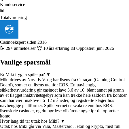
Kunde­service
📊
Total­vurdering
Casinoekspert siden 2016
📝 29+ anmeldelser
🏆 10 års erfaring
📅 Oppdatert: juni 2026
Vanlige spørsmål
Er Miki trygt a spille pa?
▼
Miki drives av Novi B.V. og har lisens fra Curaçao (Gaming Control
Board), som er en lisens utenfor EØS. En uavhengig
sikkerhetsvurdering gir casinoet lave 3.6 av 10, blant annet på grunn
av et flagget inaktivitetsgebyr som kan trekke hele saldoen fra kontoer
som har vært inaktive i 6–12 måneder, og registrerte klager hos
uavhengige plattformer. Spillervernet er svakere enn hos EØS-
lisensierte casinoer, og du bør lese vilkårene nøye før du oppretter
konto.
Hvor lang tid tar uttak hos Miki?
▼
Uttak hos Miki går via Visa, Mastercard, Jeton og krypto, med full