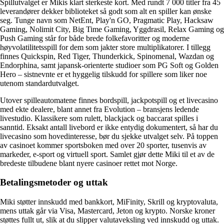
Spillutvalget er Mikis klart sterkeste kort. Med rundt 7 000 titler fra 45
leverandører dekker biblioteket så godt som alt en spiller kan ønske
seg. Tunge navn som NetEnt, Play'n GO, Pragmatic Play, Hacksaw
Gaming, Nolimit City, Big Time Gaming, Yggdrasil, Relax Gaming og
Push Gaming står for både brede folkefavoritter og moderne
høyvolatilitetsspill for dem som jakter store multiplikatorer. I tillegg
finnes Quickspin, Red Tiger, Thunderkick, Spinomenal, Wazdan og
Endorphina, samt japansk-orienterte studioer som PG Soft og Golden
Hero – sistnevnte er et hyggelig tilskudd for spillere som liker noe
utenom standardutvalget.
Utover spilleautomatene finnes bordspill, jackpotspill og et livecasino
med ekte dealere, blant annet fra Evolution – bransjens ledende
livestudio. Klassikere som rulett, blackjack og baccarat spilles i
sanntid. Eksakt antall livebord er ikke entydig dokumentert, så har du
livecasino som hovedinteresse, bør du sjekke utvalget selv. På toppen
av casinoet kommer sportsboken med over 20 sporter, tusenvis av
markeder, e-sport og virtuell sport. Samlet gjør dette Miki til et av de
bredeste tilbudene blant nyere casinoer rettet mot Norge.
Betalingsmetoder og uttak
Miki støtter innskudd med bankkort, MiFinity, Skrill og kryptovaluta,
mens uttak går via Visa, Mastercard, Jeton og krypto. Norske kroner
støttes fullt ut, slik at du slipper valutaveksling ved innskudd og uttak.