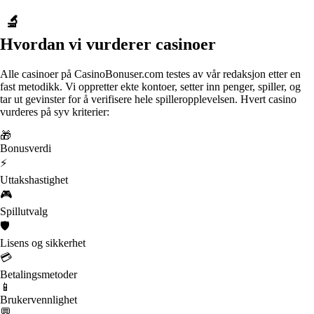
🔬
Hvordan vi vurderer casinoer
Alle casinoer på CasinoBonuser.com testes av vår redaksjon etter en
fast metodikk. Vi oppretter ekte kontoer, setter inn penger, spiller, og
tar ut gevinster for å verifisere hele spilleropplevelsen. Hvert casino
vurderes på syv kriterier:
🎁
Bonusverdi
⚡
Uttaks­hastighet
🎮
Spill­utvalg
🛡️
Lisens og sikkerhet
💳
Betalings­metoder
📱
Bruker­vennlighet
💬