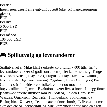
Per dag
Ingen egen dagsgrense entydig oppgitt (uke- og månedsgrensene
gjelder)
EUR
Per uke
5 000 USD
EUR
Per måned
100 000 USD
EUR
🎮
Spillutvalg og leverandører
Spillutvalget er Mikis klart sterkeste kort: rundt 7 000 titler fra 45
leverandører dekker så godt som alt en spiller kan ønske seg. Tunge
navn som NetEnt, Play'n GO, Pragmatic Play, Hacksaw Gaming,
Nolimit City, Big Time Gaming, Yggdrasil, Relax Gaming og Push
Gaming står for både brede folkefavoritter og moderne
høyvolatilitetsspill, mens Evolution leverer livecasinoet. I tillegg finnes
japansk-orienterte studioer som PG Soft og Golden Hero, samt
Wazdan, Quickspin, Red Tiger, Thunderkick, Spinomenal og
Endorphina. Utover spilleautomatene finnes bordspill, livecasino med
ekte dealere og jackpotspill, og Miki kombinerer dette med en egen