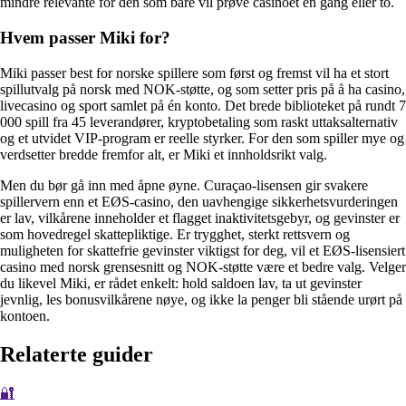
mindre relevante for den som bare vil prøve casinoet en gang eller to.
Hvem passer Miki for?
Miki passer best for norske spillere som først og fremst vil ha et stort
spillutvalg på norsk med NOK-støtte, og som setter pris på å ha casino,
livecasino og sport samlet på én konto. Det brede biblioteket på rundt 7
000 spill fra 45 leverandører, kryptobetaling som raskt uttaksalternativ
og et utvidet VIP-program er reelle styrker. For den som spiller mye og
verdsetter bredde fremfor alt, er Miki et innholdsrikt valg.
Men du bør gå inn med åpne øyne. Curaçao-lisensen gir svakere
spillervern enn et EØS-casino, den uavhengige sikkerhetsvurderingen
er lav, vilkårene inneholder et flagget inaktivitetsgebyr, og gevinster er
som hovedregel skattepliktige. Er trygghet, sterkt rettsvern og
muligheten for skattefrie gevinster viktigst for deg, vil et EØS-lisensiert
casino med norsk grensesnitt og NOK-støtte være et bedre valg. Velger
du likevel Miki, er rådet enkelt: hold saldoen lav, ta ut gevinster
jevnlig, les bonusvilkårene nøye, og ikke la penger bli stående urørt på
kontoen.
Relaterte guider
🔐