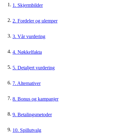
1.
Skjermbilder
2.
Fordeler og ulemper
3.
Vår vurdering
4.
Nøkkelfakta
5.
Detaljert vurdering
7.
Alternativer
8.
Bonus og kampanjer
9.
Betalingsmetoder
10.
Spillutvalg