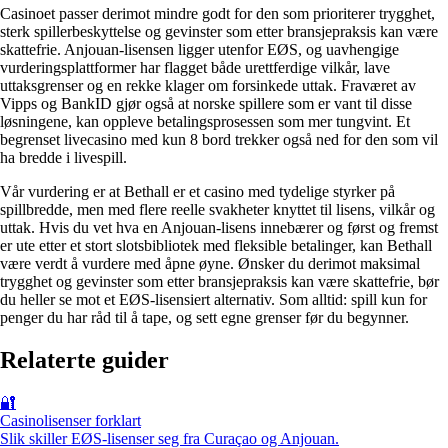
Casinoet passer derimot mindre godt for den som prioriterer trygghet,
sterk spillerbeskyttelse og gevinster som etter bransjepraksis kan være
skattefrie. Anjouan-lisensen ligger utenfor EØS, og uavhengige
vurderingsplattformer har flagget både urettferdige vilkår, lave
uttaksgrenser og en rekke klager om forsinkede uttak. Fraværet av
Vipps og BankID gjør også at norske spillere som er vant til disse
løsningene, kan oppleve betalingsprosessen som mer tungvint. Et
begrenset livecasino med kun 8 bord trekker også ned for den som vil
ha bredde i livespill.
Vår vurdering er at Bethall er et casino med tydelige styrker på
spillbredde, men med flere reelle svakheter knyttet til lisens, vilkår og
uttak. Hvis du vet hva en Anjouan-lisens innebærer og først og fremst
er ute etter et stort slotsbibliotek med fleksible betalinger, kan Bethall
være verdt å vurdere med åpne øyne. Ønsker du derimot maksimal
trygghet og gevinster som etter bransjepraksis kan være skattefrie, bør
du heller se mot et EØS-lisensiert alternativ. Som alltid: spill kun for
penger du har råd til å tape, og sett egne grenser før du begynner.
Relaterte guider
🔐
Casinolisenser forklart
Slik skiller EØS-lisenser seg fra Curaçao og Anjouan.