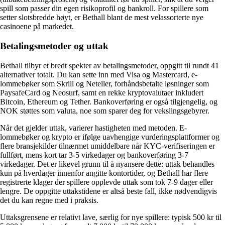
spill som passer din egen risikoprofil og bankroll. For spillere som
setter slotsbredde høyt, er Bethall blant de mest velassorterte nye
casinoene på markedet.
Betalingsmetoder og uttak
Bethall tilbyr et bredt spekter av betalingsmetoder, oppgitt til rundt 41
alternativer totalt. Du kan sette inn med Visa og Mastercard, e-
lommebøker som Skrill og Neteller, forhåndsbetalte løsninger som
PaysafeCard og Neosurf, samt en rekke kryptovalutaer inkludert
Bitcoin, Ethereum og Tether. Bankoverføring er også tilgjengelig, og
NOK støttes som valuta, noe som sparer deg for vekslingsgebyrer.
Når det gjelder uttak, varierer hastigheten med metoden. E-
lommebøker og krypto er ifølge uavhengige vurderingsplattformer og
flere bransjekilder tilnærmet umiddelbare når KYC-verifiseringen er
fullført, mens kort tar 3-5 virkedager og bankoverføring 3-7
virkedager. Det er likevel grunn til å nyansere dette: uttak behandles
kun på hverdager innenfor angitte kontortider, og Bethall har flere
registrerte klager der spillere opplevde uttak som tok 7-9 dager eller
lengre. De oppgitte uttakstidene er altså beste fall, ikke nødvendigvis
det du kan regne med i praksis.
Uttaksgrensene er relativt lave, særlig for nye spillere: typisk 500 kr til