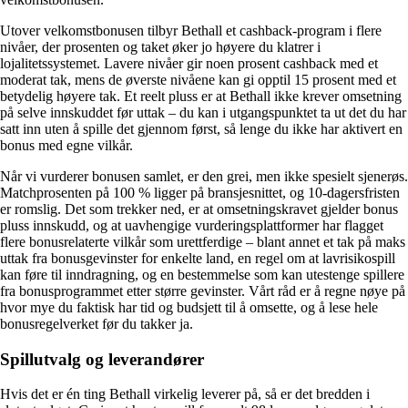
Utover velkomstbonusen tilbyr Bethall et cashback-program i flere
nivåer, der prosenten og taket øker jo høyere du klatrer i
lojalitetssystemet. Lavere nivåer gir noen prosent cashback med et
moderat tak, mens de øverste nivåene kan gi opptil 15 prosent med et
betydelig høyere tak. Et reelt pluss er at Bethall ikke krever omsetning
på selve innskuddet før uttak – du kan i utgangspunktet ta ut det du har
satt inn uten å spille det gjennom først, så lenge du ikke har aktivert en
bonus med egne vilkår.
Når vi vurderer bonusen samlet, er den grei, men ikke spesielt sjenerøs.
Matchprosenten på 100 % ligger på bransjesnittet, og 10-dagersfristen
er romslig. Det som trekker ned, er at omsetningskravet gjelder bonus
pluss innskudd, og at uavhengige vurderingsplattformer har flagget
flere bonusrelaterte vilkår som urettferdige – blant annet et tak på maks
uttak fra bonusgevinster for enkelte land, en regel om at lavrisikospill
kan føre til inndragning, og en bestemmelse som kan utestenge spillere
fra bonusprogrammet etter større gevinster. Vårt råd er å regne nøye på
hvor mye du faktisk har tid og budsjett til å omsette, og å lese hele
bonusregelverket før du takker ja.
Spillutvalg og leverandører
Hvis det er én ting Bethall virkelig leverer på, så er det bredden i