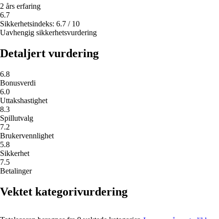
2 års erfaring
6.7
Sikkerhetsindeks: 6.7 / 10
Uavhengig sikkerhetsvurdering
Detaljert vurdering
6.8
Bonusverdi
6.0
Uttakshastighet
8.3
Spillutvalg
7.2
Brukervennlighet
5.8
Sikkerhet
7.5
Betalinger
Vektet kategorivurdering