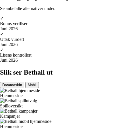
Se anbefalte alternativer under.
✓
Bonus verifisert
Juni 2026
✓
Uttak vurdert
Juni 2026
✓
Lisens kontrollert
Juni 2026
Slik ser Bethall ut
Datamaskin
Mobil
Hjemmeside
Spilloversikt
Kampanjer
Hjemmeside