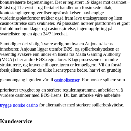
bonusrelaterte begrensninger. Det er registrert 19 klager mot casinoet –
8 løst og 11 avvist – og flertallet handler om forsinkede uttak,
kontostenginger og verifiseringsforsinkelser. uavhengige
vurderingsplattformer trekker også fram lave uttaksgrenser og liten
casinostørrelse som svakheter. På plussiden noterer plattformen et godt
forhold mellom klager og casinostørrelse, ingen oppføring på
svartelister, og en åpen 24/7 livechat.
Samtidig er det viktig å være ærlig om hva en Anjouan-lisens
innebærer. Anjouan ligger utenfor EØS, og spillerbeskyttelsen er
vesentlig svakere enn under en lisens fra Malta Gaming Authority
(MGA) eller andre EØS-regulatorer. Klageprosessene er mindre
strukturerte, og kravene til operatøren er lempeligere. Vil du forstå
forskjellene mellom de ulike lisenstypene bedre, har vi en grundig
gjennomgang i guiden vår til
. For norske spillere som
casinolisenser
prioriterer trygghet og en sterkere reguleringsramme, anbefaler vi å
vurdere casinoer med EØS-lisens. Du kan utforske våre anbefalte
for alternativer med sterkere spillerbeskyttelse.
trygge norske casino
Kundeservice