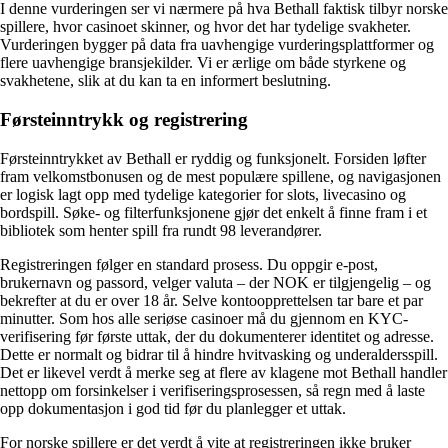
I denne vurderingen ser vi nærmere på hva Bethall faktisk tilbyr norske
spillere, hvor casinoet skinner, og hvor det har tydelige svakheter.
Vurderingen bygger på data fra uavhengige vurderingsplattformer og
flere uavhengige bransjekilder. Vi er ærlige om både styrkene og
svakhetene, slik at du kan ta en informert beslutning.
Førsteinntrykk og registrering
Førsteinntrykket av Bethall er ryddig og funksjonelt. Forsiden løfter
fram velkomstbonusen og de mest populære spillene, og navigasjonen
er logisk lagt opp med tydelige kategorier for slots, livecasino og
bordspill. Søke- og filterfunksjonene gjør det enkelt å finne fram i et
bibliotek som henter spill fra rundt 98 leverandører.
Registreringen følger en standard prosess. Du oppgir e-post,
brukernavn og passord, velger valuta – der NOK er tilgjengelig – og
bekrefter at du er over 18 år. Selve kontoopprettelsen tar bare et par
minutter. Som hos alle seriøse casinoer må du gjennom en KYC-
verifisering før første uttak, der du dokumenterer identitet og adresse.
Dette er normalt og bidrar til å hindre hvitvasking og underaldersspill.
Det er likevel verdt å merke seg at flere av klagene mot Bethall handler
nettopp om forsinkelser i verifiseringsprosessen, så regn med å laste
opp dokumentasjon i god tid før du planlegger et uttak.
For norske spillere er det verdt å vite at registreringen ikke bruker