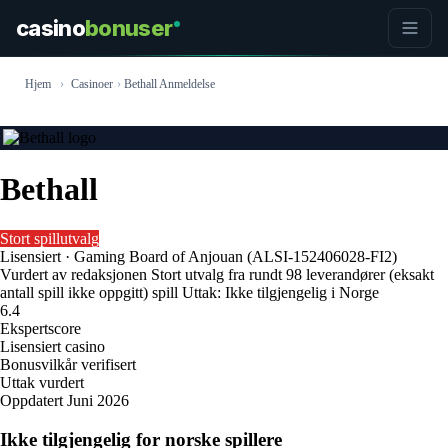
casino
bonuser
Hjem
›
Casinoer
›
Bethall Anmeldelse
Bethall
Stort spillutvalg
Lisensiert · Gaming Board of Anjouan (ALSI-152406028-FI2)
Vurdert av redaksjonen
Stort utvalg fra rundt 98 leverandører (eksakt
antall spill ikke oppgitt) spill
Uttak: Ikke tilgjengelig i Norge
6.4
Ekspertscore
Lisensiert casino
Bonusvilkår verifisert
Uttak vurdert
Oppdatert Juni 2026
Ikke tilgjengelig for norske spillere