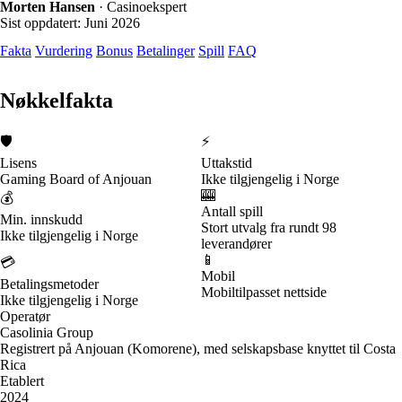
Morten Hansen
· Casinoekspert
Sist oppdatert: Juni 2026
Fakta
Vurdering
Bonus
Betalinger
Spill
FAQ
Nøkkelfakta
🛡️
⚡
Lisens
Uttakstid
Gaming Board of Anjouan
Ikke tilgjengelig i Norge
🎰
💰
Antall spill
Min. innskudd
Stort utvalg fra rundt 98
Ikke tilgjengelig i Norge
leverandører
📱
💳
Mobil
Betalingsmetoder
Mobiltilpasset nettside
Ikke tilgjengelig i Norge
Operatør
Casolinia Group
Registrert på Anjouan (Komorene), med selskapsbase knyttet til Costa
Rica
Etablert
2024