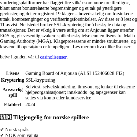
vurderingsplattformer har flagget fire vilkår som «noe urettferdige»,
blant annet bonusrelaterte begrensninger og et tak på ytterligere
gevinster, og det er registrert 19 klager – hovedsakelig om forsinkede
uttak, kontostenginger og verifiseringsforsinkelser. Av disse er 8 løst og
11 avvist. Nettstedet bruker SSL-kryptering for å beskytte data og
transaksjoner. Det er viktig å være ærlig om at Anjouan ligger utenfor
EØS og gir vesentlig svakere spillerbeskyttelse enn en lisens fra Malta
Gaming Authority (MGA). Klageprosessene er mindre strukturerte, og
kravene til operatøren er lempeligere. Les mer om hva ulike lisenser
betyr i guiden vår til
.
casinolisenser
Lisens
Gaming Board of Anjouan (ALSI-152406028-FI2)
Kryptering
SSL-kryptering
Selvtest, selvekskludering, time-out og lenker til eksterne
Ansvarlig
hjelpeorganisasjoner; innskudds- og tapsgrenser kan
spill
settes via konto eller kundeservice
Etablert
2024
🇳🇴 Tilgjengelig for norske spillere
✔
Norsk språk
✔
NOK som valuta