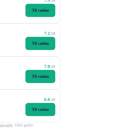
7.5
/10
Til casino
7.2
/10
Til casino
7.0
/10
Til casino
6.6
/10
Til casino
 ansvarlig
. Vilkår gjelder.