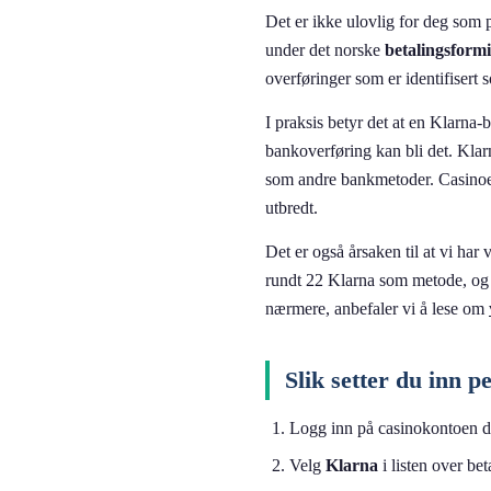
Det er ikke ulovlig for deg som 
under det norske
betalingsform
overføringer som er identifisert 
I praksis betyr det at en Klarna-b
bankoverføring kan bli det. Klar
som andre bankmetoder. Casinoer 
utbredt.
Det er også årsaken til at vi har 
rundt 22 Klarna som metode, og d
nærmere, anbefaler vi å lese om
Slik setter du inn 
Logg inn på casinokontoen din
Velg
Klarna
i listen over be