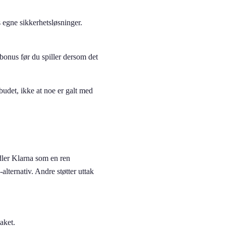
 egne sikkerhetsløsninger.
 bonus før du spiller dersom det
rbudet, ikke at noe er galt med
dler Klarna som en ren
lternativ. Andre støtter uttak
aket.