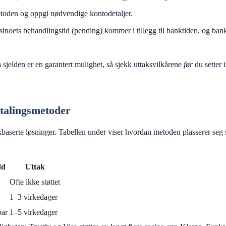
etoden og oppgi nødvendige kontodetaljer.
inoets behandlingstid (pending) kommer i tillegg til banktiden, og ban
.
a sjelden er en garantert mulighet, så sjekk uttaksvilkårene
før
du setter 
etalingsmetoder
kbaserte løsninger. Tabellen under viser hvordan metoden plasserer se
dd
Uttak
Ofte ikke støttet
1–3 virkedager
ar
1–5 virkedager