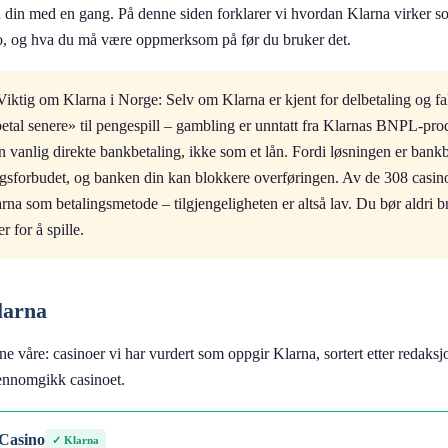
 din med en gang. På denne siden forklarer vi hvordan Klarna virker 
ino, og hva du må være oppmerksom på før du bruker det.
iktig om Klarna i Norge: Selv om Klarna er kjent for delbetaling og fakt
etal senere» til pengespill – gambling er unntatt fra Klarnas BNPL-pro
n vanlig direkte bankbetaling, ikke som et lån. Fordi løsningen er ban
ngsforbudet, og banken din kan blokkere overføringen. Av de 308 casinoe
na som betalingsmetode – tilgjengeligheten er altså lav. Du bør aldri 
r for å spille.
larna
ne våre: casinoer vi har vurdert som oppgir Klarna, sortert etter redaksjo
gjennomgikk casinoet.
Casino
✓ Klarna