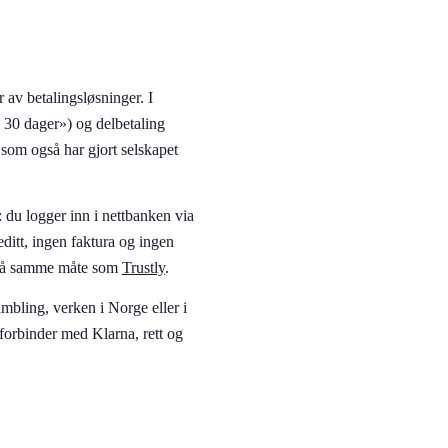
 av betalingsløsninger. I
n 30 dager») og delbetaling
 som også har gjort selskapet
: du logger inn i nettbanken via
ditt, ingen faktura og ingen
, på samme måte som
Trustly
.
ambling, verken i Norge eller i
forbinder med Klarna, rett og