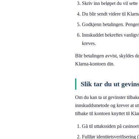
Skriv inn beløpet du vil sette
Du blir sendt videre til Klar
Godkjenn betalingen. Pengene
Innskuddet bekreftes vanligvi
kreves.
Blir betalingen avvist, skyldes d
Klarna-kontoen din.
Slik tar du ut gevin
Om du kan ta ut gevinster tilbak
innskuddsmetode og krever at utt
tilbake til kontoen knyttet til Kl
Gå til uttakssiden på casinoe
Fullfør identitetsverifisering