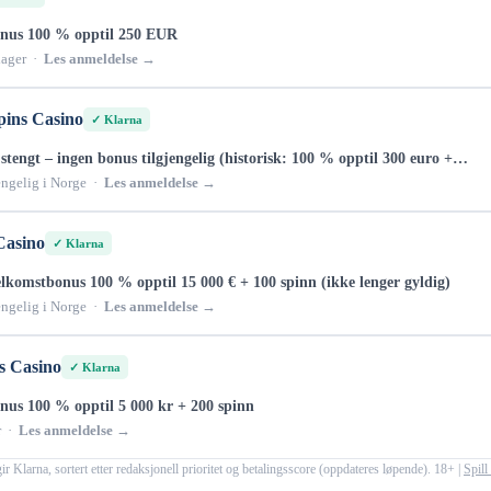
nus 100 % opptil 250 EUR
dager ·
Les anmeldelse →
pins Casino
✓ Klarna
 stengt – ingen bonus tilgjengelig (historisk: 100 % opptil 300 euro +…
engelig i Norge ·
Les anmeldelse →
Casino
✓ Klarna
elkomstbonus 100 % opptil 15 000 € + 100 spinn (ikke lenger gyldig)
engelig i Norge ·
Les anmeldelse →
s Casino
✓ Klarna
us 100 % opptil 5 000 kr + 200 spinn
r ·
Les anmeldelse →
 Klarna, sortert etter redaksjonell prioritet og betalingsscore (oppdateres løpende). 18+ |
Spill