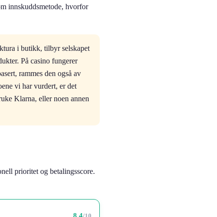
som innskuddsmetode, hvorfor
ura i butikk, tilbyr selskapet
dukter. På casino fungerer
kbasert, rammes den også av
ne vi har vurdert, er det
bruke Klarna, eller noen annen
nell prioritet og betalingsscore.
8.4
/10