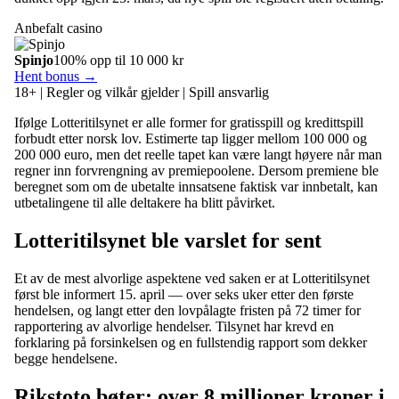
Anbefalt casino
Spinjo
100% opp til 10 000 kr
Hent bonus →
18+ | Regler og vilkår gjelder | Spill ansvarlig
Ifølge Lotteritilsynet er alle former for gratisspill og kredittspill
forbudt etter norsk lov. Estimerte tap ligger mellom 100 000 og
200 000 euro, men det reelle tapet kan være langt høyere når man
regner inn forvrengning av premiepoolene. Dersom premiene ble
beregnet som om de ubetalte innsatsene faktisk var innbetalt, kan
utbetalingene til alle deltakere ha blitt påvirket.
Lotteritilsynet ble varslet for sent
Et av de mest alvorlige aspektene ved saken er at Lotteritilsynet
først ble informert 15. april — over seks uker etter den første
hendelsen, og langt etter den lovpålagte fristen på 72 timer for
rapportering av alvorlige hendelser. Tilsynet har krevd en
forklaring på forsinkelsen og en fullstendig rapport som dekker
begge hendelsene.
Rikstoto bøter: over 8 millioner kroner i