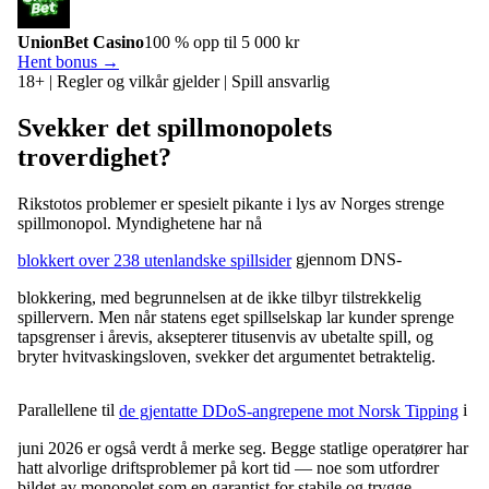
UnionBet Casino
100 % opp til 5 000 kr
Hent bonus →
18+ | Regler og vilkår gjelder | Spill ansvarlig
Svekker det spillmonopolets
troverdighet?
Rikstotos problemer er spesielt pikante i lys av Norges strenge
spillmonopol. Myndighetene har nå
gjennom DNS-
blokkert over 238 utenlandske spillsider
blokkering, med begrunnelsen at de ikke tilbyr tilstrekkelig
spillervern. Men når statens eget spillselskap lar kunder sprenge
tapsgrenser i årevis, aksepterer titusenvis av ubetalte spill, og
bryter hvitvaskingsloven, svekker det argumentet betraktelig.
Parallellene til
i
de gjentatte DDoS-angrepene mot Norsk Tipping
juni 2026 er også verdt å merke seg. Begge statlige operatører har
hatt alvorlige driftsproblemer på kort tid — noe som utfordrer
bildet av monopolet som en garantist for stabile og trygge