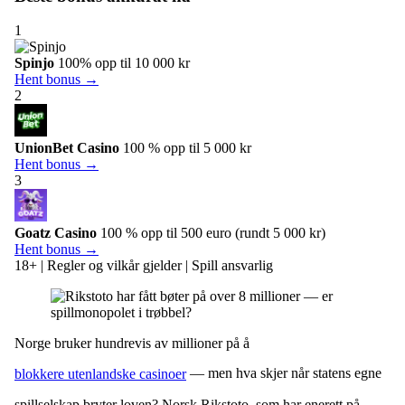
1
Spinjo
100% opp til 10 000 kr
Hent bonus →
2
UnionBet Casino
100 % opp til 5 000 kr
Hent bonus →
3
Goatz Casino
100 % opp til 500 euro (rundt 5 000 kr)
Hent bonus →
18+ | Regler og vilkår gjelder | Spill ansvarlig
Norge bruker hundrevis av millioner på å
— men hva skjer når statens egne
blokkere utenlandske casinoer
spillselskap bryter loven? Norsk Rikstoto, som har enerett på