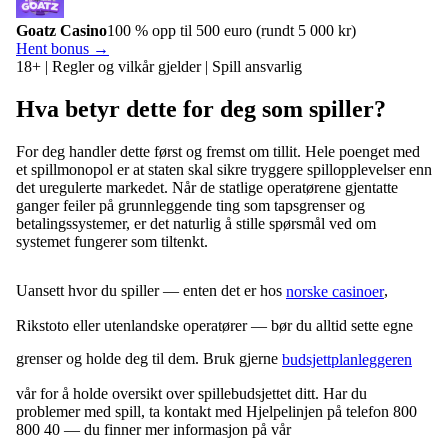
Goatz Casino
100 % opp til 500 euro (rundt 5 000 kr)
Hent bonus →
18+ | Regler og vilkår gjelder | Spill ansvarlig
Hva betyr dette for deg som spiller?
For deg handler dette først og fremst om tillit. Hele poenget med
et spillmonopol er at staten skal sikre tryggere spillopplevelser enn
det uregulerte markedet. Når de statlige operatørene gjentatte
ganger feiler på grunnleggende ting som tapsgrenser og
betalingssystemer, er det naturlig å stille spørsmål ved om
systemet fungerer som tiltenkt.
Uansett hvor du spiller — enten det er hos
,
norske casinoer
Rikstoto eller utenlandske operatører — bør du alltid sette egne
grenser og holde deg til dem. Bruk gjerne
budsjettplanleggeren
vår for å holde oversikt over spillebudsjettet ditt. Har du
problemer med spill, ta kontakt med Hjelpelinjen på telefon 800
800 40 — du finner mer informasjon på vår