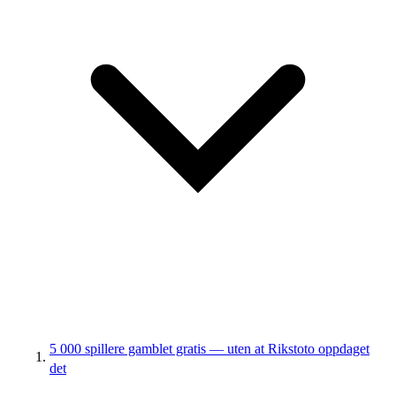
5 000 spillere gamblet gratis — uten at Rikstoto oppdaget
det