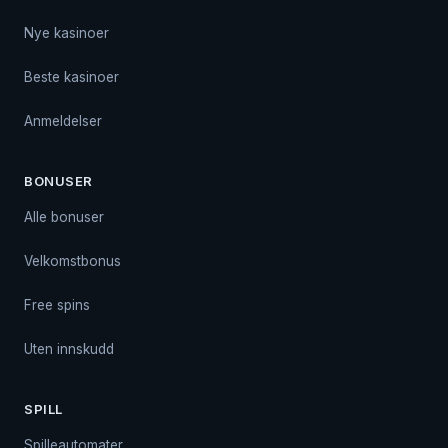
Nye kasinoer
Beste kasinoer
Anmeldelser
BONUSER
Alle bonuser
Velkomstbonus
Free spins
Uten innskudd
SPILL
Spilleautomater