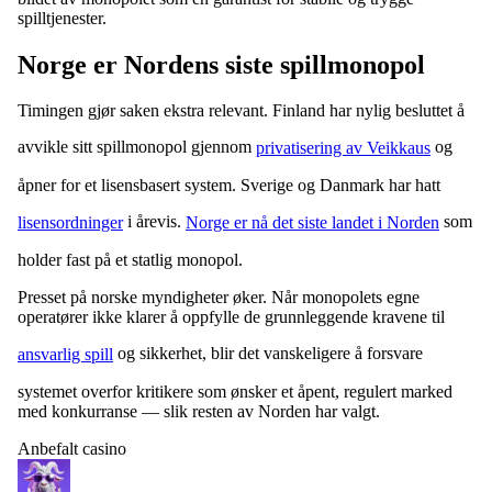
spilltjenester.
Norge er Nordens siste spillmonopol
Timingen gjør saken ekstra relevant. Finland har nylig besluttet å
avvikle sitt spillmonopol gjennom
og
privatisering av Veikkaus
åpner for et lisensbasert system. Sverige og Danmark har hatt
i årevis.
som
lisensordninger
Norge er nå det siste landet i Norden
holder fast på et statlig monopol.
Presset på norske myndigheter øker. Når monopolets egne
operatører ikke klarer å oppfylle de grunnleggende kravene til
og sikkerhet, blir det vanskeligere å forsvare
ansvarlig spill
systemet overfor kritikere som ønsker et åpent, regulert marked
med konkurranse — slik resten av Norden har valgt.
Anbefalt casino