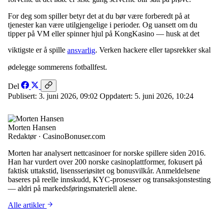
For deg som spiller betyr det at du bør være forberedt på at
tjenester kan være utilgjengelige i perioder. Og uansett om du
tipper på VM eller spinner hjul på KongKasino — husk at det
viktigste er å spille
. Verken hackere eller tapsrekker skal
ansvarlig
ødelegge sommerens fotballfest.
Del
Publisert: 3. juni 2026, 09:02
Oppdatert: 5. juni 2026, 10:24
Morten Hansen
Redaktør · CasinoBonuser.com
Morten har analysert nettcasinoer for norske spillere siden 2016.
Han har vurdert over 200 norske casinoplattformer, fokusert på
faktisk uttakstid, lisensseriøsitet og bonusvilkår. Anmeldelsene
baseres på reelle innskudd, KYC-prosesser og transaksjonstesting
— aldri på markedsføringsmateriell alene.
Alle artikler