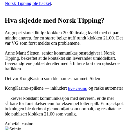
.
Norsk Tipping ble hacket
Hva skjedde med Norsk Tipping?
Angrepet startet litt før klokken 20.30 tirsdag kveld med et par
mindre angrep, før en større bølge traff rundt klokken 21.00. Det
var VG som først meldte om problemene.
Anne Marit Sletten, senior kommunikasjonsrådgiver i Norsk
Tipping, bekreftet at de kontaktet sin leverandør umiddelbart.
Leverandørene jobbet deretter med å filtrere bort den uønskede
trafikken.
Det var KongKasino som ble hardest rammet. Siden
KongKasino-spillene — inkludert
og raske automater
live casino
— krever konstant kommunikasjon med serveren, er de mer
sårbare for forsinkelser enn for eksempel lotterispill. Eurojackpot-
trekningen ble derimot gjennomført som normalt, og resultatene
ble publisert klokken 21.00 som vanlig.
Anbefalt casino