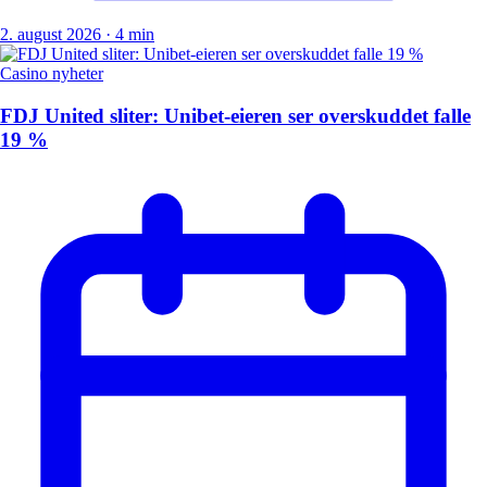
2. august 2026 · 4 min
Casino nyheter
FDJ United sliter: Unibet-eieren ser overskuddet falle
19 %