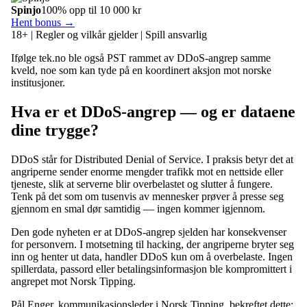
Spinjo
100% opp til 10 000 kr
Hent bonus →
18+ | Regler og vilkår gjelder | Spill ansvarlig
Ifølge tek.no ble også PST rammet av DDoS-angrep samme
kveld, noe som kan tyde på en koordinert aksjon mot norske
institusjoner.
Hva er et DDoS-angrep — og er dataene
dine trygge?
DDoS står for Distributed Denial of Service. I praksis betyr det at
angriperne sender enorme mengder trafikk mot en nettside eller
tjeneste, slik at serverne blir overbelastet og slutter å fungere.
Tenk på det som om tusenvis av mennesker prøver å presse seg
gjennom en smal dør samtidig — ingen kommer igjennom.
Den gode nyheten er at DDoS-angrep sjelden har konsekvenser
for personvern. I motsetning til hacking, der angriperne bryter seg
inn og henter ut data, handler DDoS kun om å overbelaste. Ingen
spillerdata, passord eller betalingsinformasjon ble kompromittert i
angrepet mot Norsk Tipping.
Pål Enger, kommunikasjonsleder i Norsk Tipping, bekreftet dette: