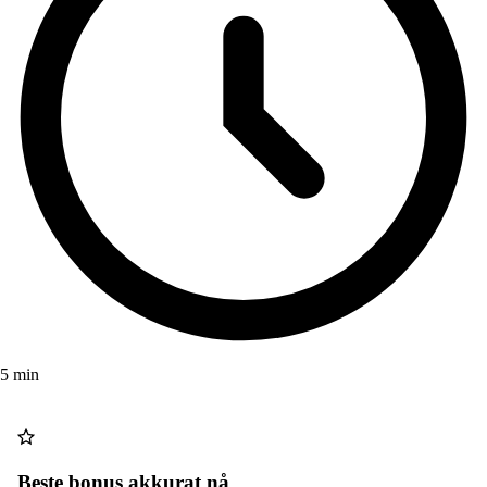
5 min
Beste bonus akkurat nå