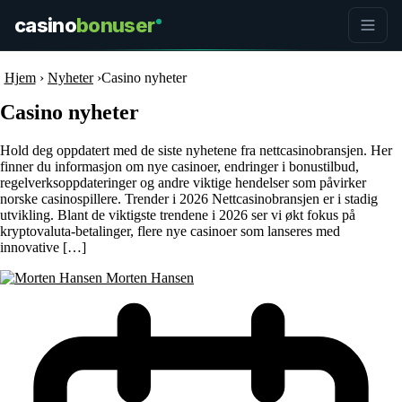
casino
bonuser
Hjem
›
Nyheter
›
Casino nyheter
Casino nyheter
Hold deg oppdatert med de siste nyhetene fra nettcasinobransjen. Her
finner du informasjon om nye casinoer, endringer i bonustilbud,
regelverksoppdateringer og andre viktige hendelser som påvirker
norske casinospillere. Trender i 2026 Nettcasinobransjen er i stadig
utvikling. Blant de viktigste trendene i 2026 ser vi økt fokus på
kryptovaluta-betalinger, flere nye casinoer som lanseres med
innovative […]
Morten Hansen