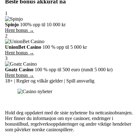
Beste bonus akkurat nå
1
Spinjo
100% opp til 10 000 kr
Hent bonus →
2
UnionBet Casino
100 % opp til 5 000 kr
Hent bonus →
3
Goatz Casino
100 % opp til 500 euro (rundt 5 000 kr)
Hent bonus →
18+ | Regler og vilkår gjelder | Spill ansvarlig
Hold deg oppdatert med de siste nyhetene fra nettcasinobransjen.
Her finner du informasjon om nye casinoer, endringer i
bonustilbud, regelverksoppdateringer og andre viktige hendelser
som påvirker norske casinospillere.