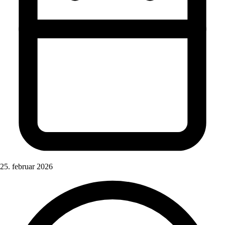
25. februar 2026