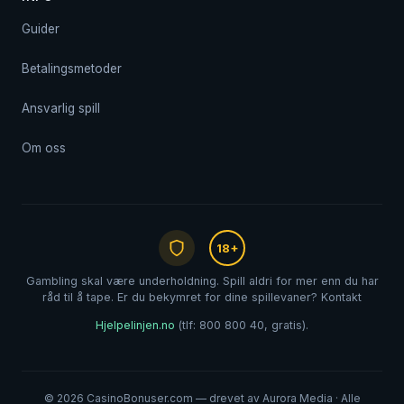
Guider
Betalingsmetoder
Ansvarlig spill
Om oss
18+
Gambling skal være underholdning. Spill aldri for mer enn du har
råd til å tape. Er du bekymret for dine spillevaner? Kontakt
Hjelpelinjen.no
(tlf: 800 800 40, gratis).
© 2026 CasinoBonuser.com — drevet av Aurora Media · Alle