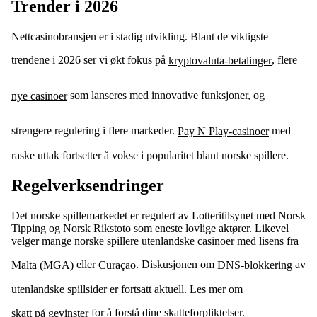
Trender i 2026
Nettcasinobransjen er i stadig utvikling. Blant de viktigste
trendene i 2026 ser vi økt fokus på
, flere
kryptovaluta-betalinger
som lanseres med innovative funksjoner, og
nye casinoer
strengere regulering i flere markeder.
med
Pay N Play-casinoer
raske uttak fortsetter å vokse i popularitet blant norske spillere.
Regelverksendringer
Det norske spillemarkedet er regulert av Lotteritilsynet med Norsk
Tipping og Norsk Rikstoto som eneste lovlige aktører. Likevel
velger mange norske spillere utenlandske casinoer med lisens fra
eller
. Diskusjonen om
av
Malta (MGA)
Curaçao
DNS-blokkering
utenlandske spillsider er fortsatt aktuell. Les mer om
for å forstå dine skatteforpliktelser.
skatt på gevinster