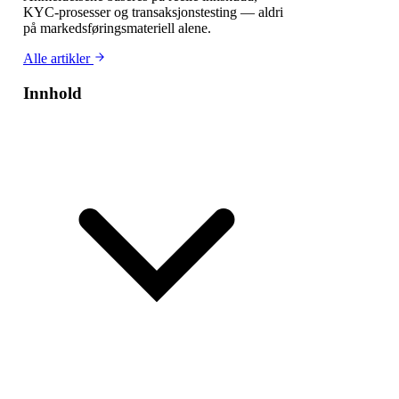
KYC-prosesser og transaksjonstesting — aldri
på markedsføringsmateriell alene.
Alle artikler
Innhold