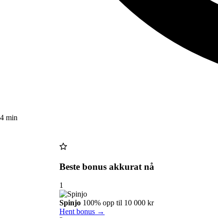
4 min
Beste bonus akkurat nå
1
Spinjo
100% opp til 10 000 kr
Hent bonus →