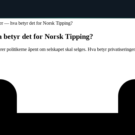
der — hva betyr det for Norsk Tipping?
a betyr det for Norsk Tipping?
erer politikerne åpent om selskapet skal selges. Hva betyr privatisering