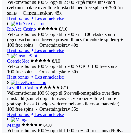
Velkomstbonus
100 % opp til 2 500 kr på første innskudd
(velkomstpakke over flere innskudd med free spins)
+ 300 free
spins · Omsetningskrav 45x
Hent bonus
Les anmeldelse
6
RioAce Casino
8/10
Velkomstbonus
100 % opp til 5 700 kr + 100 ekstra spinn
(egen variant med høyere prosent finnes for enkelte spillere)
+
100 free spins · Omsetningskrav 40x
Hent bonus
Les anmeldelse
7
CosmicSlot
8/10
Velkomstbonus
100 % opp til 5 700 NOK + 100 free spins
+
100 free spins · Omsetningskrav 30x
Hent bonus
Les anmeldelse
8
LevelUp Casino
8/10
Velkomstbonus
100 % opp til Stor velkomstpakke over flere
innskudd (samlet opptil titusenvis av kroner + flere hundre
gratisspill; eksakt beløp varierer mellom kilder og markeder)
+
100 free spins · Omsetningskrav 35x
Hent bonus
Les anmeldelse
9
Manga
6/10
Velkomstbonus
100 % opp til 1 000 kr + 50 free spins (NOK-