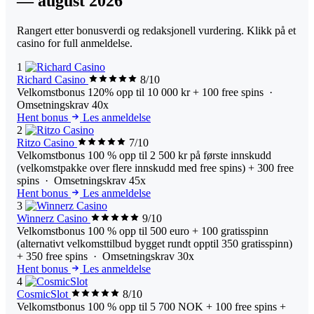
— august 2026
Rangert etter bonusverdi og redaksjonell vurdering. Klikk på et
casino for full anmeldelse.
1
Richard Casino
8/10
Velkomstbonus
120% opp til 10 000 kr
+ 100 free spins ·
Omsetningskrav 40x
Hent bonus
Les anmeldelse
2
Ritzo Casino
7/10
Velkomstbonus
100 % opp til 2 500 kr på første innskudd
(velkomstpakke over flere innskudd med free spins)
+ 300 free
spins · Omsetningskrav 45x
Hent bonus
Les anmeldelse
3
Winnerz Casino
9/10
Velkomstbonus
100 % opp til 500 euro + 100 gratisspinn
(alternativt velkomsttilbud bygget rundt opptil 350 gratisspinn)
+ 350 free spins · Omsetningskrav 30x
Hent bonus
Les anmeldelse
4
CosmicSlot
8/10
Velkomstbonus
100 % opp til 5 700 NOK + 100 free spins
+