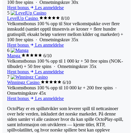
100 free spins · Omsetningskrav 30x
Hent bonus
Les anmeldelse
5
LevelUp Casino
8/10
Velkomstbonus
100 % opp til Stor velkomstpakke over flere
innskudd (samlet opptil titusenvis av kroner + flere hundre
gratisspill; eksakt beløp varierer mellom kilder og markeder)
+
100 free spins · Omsetningskrav 35x
Hent bonus
Les anmeldelse
6
Manga
6/10
Velkomstbonus
100 % opp til 1 000 kr + 50 free spins (NOK-
tilbudet)
+ 50 free spins · Omsetningskrav 35x
Hent bonus
Les anmeldelse
7
Winningz Casino
6/10
Velkomstbonus
100 % opp til 10 000 kr
+ 200 free spins ·
Omsetningskrav 45x
Hent bonus
Les anmeldelse
OctoPlay er en spillutvikler som leverer spill til nettcasinoer
over hele verden, inkludert det norske markedet. På denne
siden samler vi alle casinoer hvor du kan spille OctoPlay-spill,
samt informasjon om utvikleren — kjente titler, RTP,
spillvolatilitet, og hvor norske spillere best kan oppleve