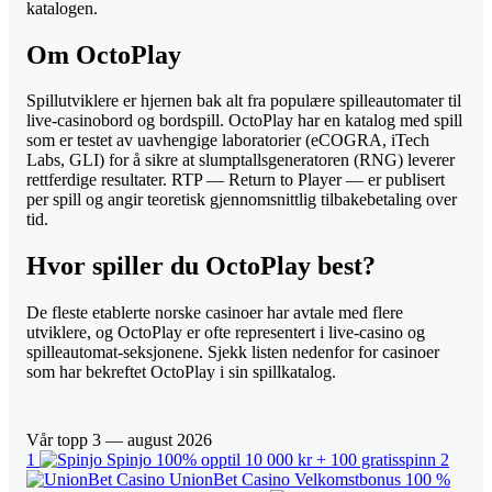
katalogen.
Om OctoPlay
Spillutviklere er hjernen bak alt fra populære spilleautomater til
live-casinobord og bordspill. OctoPlay har en katalog med spill
som er testet av uavhengige laboratorier (eCOGRA, iTech
Labs, GLI) for å sikre at slumptallsgeneratoren (RNG) leverer
rettferdige resultater. RTP — Return to Player — er publisert
per spill og angir teoretisk gjennomsnittlig tilbakebetaling over
tid.
Hvor spiller du OctoPlay best?
De fleste etablerte norske casinoer har avtale med flere
utviklere, og OctoPlay er ofte representert i live-casino og
spilleautomat-seksjonene. Sjekk listen nedenfor for casinoer
som har bekreftet OctoPlay i sin spillkatalog.
Vår topp 3 — august 2026
1
Spinjo
100% opptil 10 000 kr + 100 gratisspinn
2
UnionBet Casino
Velkomstbonus 100 %