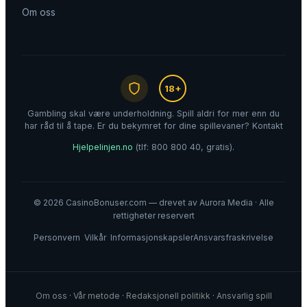
Om oss
18+
Gambling skal være underholdning. Spill aldri for mer enn du
har råd til å tape. Er du bekymret for dine spillevaner? Kontakt
Hjelpelinjen.no
(tlf: 800 800 40, gratis).
© 2026 CasinoBonuser.com — drevet av Aurora Media · Alle
rettigheter reservert
Personvern
Vilkår
Informasjonskapsler
Ansvarsfraskrivelse
Om oss
·
Vår metode
·
Redaksjonell politikk
·
Ansvarlig spill