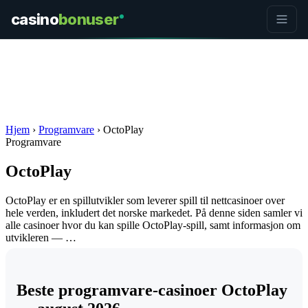
casino
bonuser
Hjem
›
Programvare
›
OctoPlay
Programvare
OctoPlay
OctoPlay er en spillutvikler som leverer spill til nettcasinoer over
hele verden, inkludert det norske markedet. På denne siden samler vi
alle casinoer hvor du kan spille OctoPlay-spill, samt informasjon om
utvikleren — …
7 casinoer
Beste programvare-casinoer OctoPlay