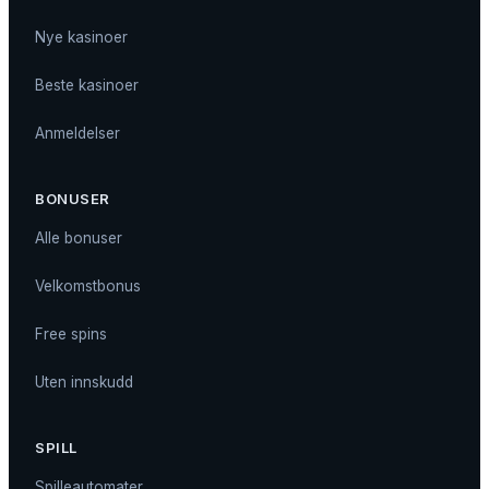
Nye kasinoer
Beste kasinoer
Anmeldelser
BONUSER
Alle bonuser
Velkomstbonus
Free spins
Uten innskudd
SPILL
Spilleautomater