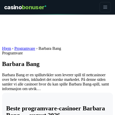
casino
bonuser
Hjem
›
Programvare
›
Barbara Bang
Programvare
Barbara Bang
Barbara Bang er en spillutvikler som leverer spill til nettcasinoer
over hele verden, inkludert det norske markedet. På denne siden
samler vi alle casinoer hvor du kan spille Barbara Bang-spill, samt
informasjon om utvik…
6 casinoer
Beste programvare-casinoer Barbara