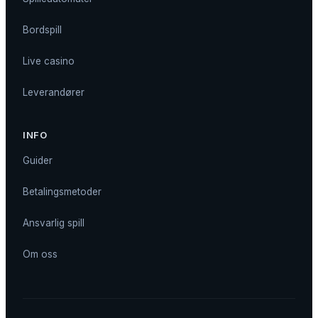
Bordspill
Live casino
Leverandører
INFO
Guider
Betalingsmetoder
Ansvarlig spill
Om oss