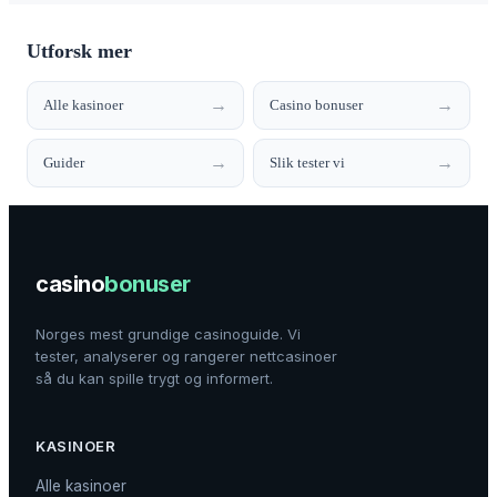
Utforsk mer
→
→
Alle kasinoer
Casino bonuser
→
→
Guider
Slik tester vi
casino
bonuser
Norges mest grundige casinoguide. Vi
tester, analyserer og rangerer nettcasinoer
så du kan spille trygt og informert.
KASINOER
Alle kasinoer