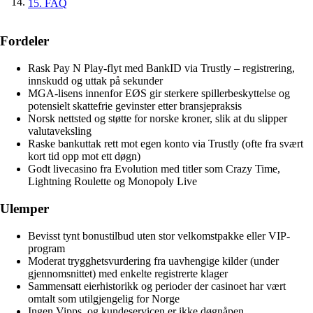
15.
FAQ
Fordeler
Rask Pay N Play-flyt med BankID via Trustly – registrering,
innskudd og uttak på sekunder
MGA-lisens innenfor EØS gir sterkere spillerbeskyttelse og
potensielt skattefrie gevinster etter bransjepraksis
Norsk nettsted og støtte for norske kroner, slik at du slipper
valutaveksling
Raske bankuttak rett mot egen konto via Trustly (ofte fra svært
kort tid opp mot ett døgn)
Godt livecasino fra Evolution med titler som Crazy Time,
Lightning Roulette og Monopoly Live
Ulemper
Bevisst tynt bonustilbud uten stor velkomstpakke eller VIP-
program
Moderat trygghetsvurdering fra uavhengige kilder (under
gjennomsnittet) med enkelte registrerte klager
Sammensatt eierhistorikk og perioder der casinoet har vært
omtalt som utilgjengelig for Norge
Ingen Vipps, og kundeservicen er ikke døgnåpen