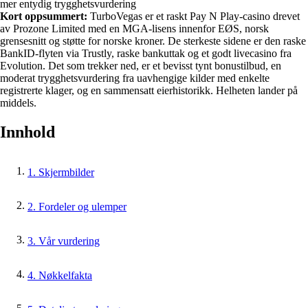
mer entydig trygghetsvurdering
Kort oppsummert:
TurboVegas er et raskt Pay N Play-casino drevet
av Prozone Limited med en MGA-lisens innenfor EØS, norsk
grensesnitt og støtte for norske kroner. De sterkeste sidene er den raske
BankID-flyten via Trustly, raske bankuttak og et godt livecasino fra
Evolution. Det som trekker ned, er et bevisst tynt bonustilbud, en
moderat trygghetsvurdering fra uavhengige kilder med enkelte
registrerte klager, og en sammensatt eierhistorikk. Helheten lander på
middels.
Innhold
1.
Skjermbilder
2.
Fordeler og ulemper
3.
Vår vurdering
4.
Nøkkelfakta