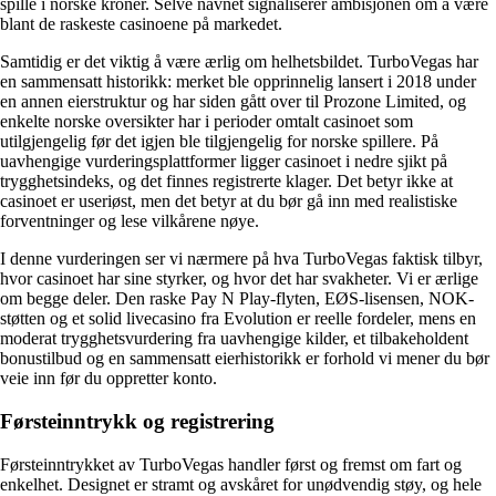
spille i norske kroner. Selve navnet signaliserer ambisjonen om å være
blant de raskeste casinoene på markedet.
Samtidig er det viktig å være ærlig om helhetsbildet. TurboVegas har
en sammensatt historikk: merket ble opprinnelig lansert i 2018 under
en annen eierstruktur og har siden gått over til Prozone Limited, og
enkelte norske oversikter har i perioder omtalt casinoet som
utilgjengelig før det igjen ble tilgjengelig for norske spillere. På
uavhengige vurderingsplattformer ligger casinoet i nedre sjikt på
trygghetsindeks, og det finnes registrerte klager. Det betyr ikke at
casinoet er useriøst, men det betyr at du bør gå inn med realistiske
forventninger og lese vilkårene nøye.
I denne vurderingen ser vi nærmere på hva TurboVegas faktisk tilbyr,
hvor casinoet har sine styrker, og hvor det har svakheter. Vi er ærlige
om begge deler. Den raske Pay N Play-flyten, EØS-lisensen, NOK-
støtten og et solid livecasino fra Evolution er reelle fordeler, mens en
moderat trygghetsvurdering fra uavhengige kilder, et tilbakeholdent
bonustilbud og en sammensatt eierhistorikk er forhold vi mener du bør
veie inn før du oppretter konto.
Førsteinntrykk og registrering
Førsteinntrykket av TurboVegas handler først og fremst om fart og
enkelhet. Designet er stramt og avskåret for unødvendig støy, og hele