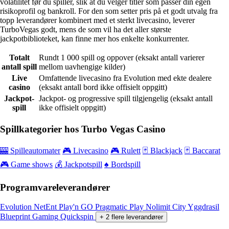
volatilitet før du spiller, slik at du velger titler som passer din egen
risikoprofil og bankroll. For den som setter pris på et godt utvalg fra
topp leverandører kombinert med et sterkt livecasino, leverer
TurboVegas godt, mens de som vil ha det aller største
jackpotbiblioteket, kan finne mer hos enkelte konkurrenter.
Totalt
Rundt 1 000 spill og oppover (eksakt antall varierer
antall spill
mellom uavhengige kilder)
Live
Omfattende livecasino fra Evolution med ekte dealere
casino
(eksakt antall bord ikke offisielt oppgitt)
Jackpot-
Jackpot- og progressive spill tilgjengelig (eksakt antall
spill
ikke offisielt oppgitt)
Spillkategorier hos Turbo Vegas Casino
🎰 Spilleautomater
🎮 Livecasino
🎮 Rulett
🃏 Blackjack
🃏 Baccarat
🎮 Game shows
💰 Jackpotspill
♠️ Bordspill
Programvareleverandører
Evolution
NetEnt
Play'n GO
Pragmatic Play
Nolimit City
Yggdrasil
Blueprint Gaming
Quickspin
+ 2 flere leverandører