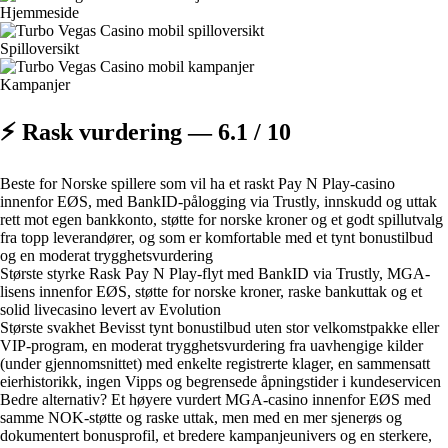
Hjemmeside
Spilloversikt
Kampanjer
⚡ Rask vurdering —
6.1 / 10
Beste for
Norske spillere som vil ha et raskt Pay N Play-casino
innenfor EØS, med BankID-pålogging via Trustly, innskudd og uttak
rett mot egen bankkonto, støtte for norske kroner og et godt spillutvalg
fra topp leverandører, og som er komfortable med et tynt bonustilbud
og en moderat trygghetsvurdering
Største styrke
Rask Pay N Play-flyt med BankID via Trustly, MGA-
lisens innenfor EØS, støtte for norske kroner, raske bankuttak og et
solid livecasino levert av Evolution
Største svakhet
Bevisst tynt bonustilbud uten stor velkomstpakke eller
VIP-program, en moderat trygghetsvurdering fra uavhengige kilder
(under gjennomsnittet) med enkelte registrerte klager, en sammensatt
eierhistorikk, ingen Vipps og begrensede åpningstider i kundeservicen
Bedre alternativ?
Et høyere vurdert MGA-casino innenfor EØS med
samme NOK-støtte og raske uttak, men med en mer sjenerøs og
dokumentert bonusprofil, et bredere kampanjeunivers og en sterkere,