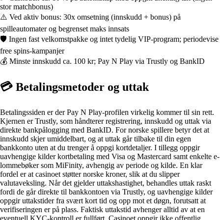
stor matchbonus)
⚠️
Ved aktiv bonus: 30x omsetning (innskudd + bonus) på
spilleautomater og begrenset maks innsats
🛡️
Ingen fast velkomstpakke og intet tydelig VIP-program; periodevise
free spins-kampanjer
💰
Minste innskudd ca. 100 kr; Pay N Play via Trustly og BankID
💳
Betalingsmetoder og uttak
Betalingssiden er der Pay N Play-profilen virkelig kommer til sin rett.
Kjernen er Trustly, som håndterer registrering, innskudd og uttak via
direkte bankpålogging med BankID. For norske spillere betyr det at
innskudd skjer umiddelbart, og at uttak går tilbake til din egen
bankkonto uten at du trenger å oppgi kortdetaljer. I tillegg oppgir
uavhengige kilder kortbetaling med Visa og Mastercard samt enkelte e-
lommebøker som MiFinity, avhengig av periode og kilde. En klar
fordel er at casinoet støtter norske kroner, slik at du slipper
valutaveksling. Når det gjelder uttakshastighet, behandles uttak raskt
fordi de går direkte til bankkontoen via Trustly, og uavhengige kilder
oppgir uttakstider fra svært kort tid og opp mot et døgn, forutsatt at
verifiseringen er på plass. Faktisk uttakstid avhenger alltid av at en
eventuell KYC-kontroll er fullført. Casinoet oppgir ikke offentlig