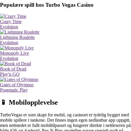
Populære spill hos Turbo Vegas Casino
Crazy Time
Evolution
Lightning Roulette
Evolution
Monopoly Live
Evolution
Book of Dead
Play'n GO
Gates of Olympus
Pragmatic Play
📱
Mobilopplevelse
TurboVegas er som skapt for mobil, og casinoet er tydelig bygget med
mobile spillere i tankene. Det finnes ingen egen nedlastbar app oppgitt,
men nettstedet er fullt mobiltilpasset og fungerer direkte i nettleseren på
både iOS og Android. Pay N Play-modellen passer spesielt godt på