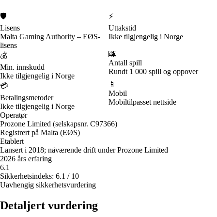
🛡️
⚡
Lisens
Uttakstid
Malta Gaming Authority – EØS-
Ikke tilgjengelig i Norge
lisens
🎰
💰
Antall spill
Min. innskudd
Rundt 1 000 spill og oppover
Ikke tilgjengelig i Norge
📱
💳
Mobil
Betalingsmetoder
Mobiltilpasset nettside
Ikke tilgjengelig i Norge
Operatør
Prozone Limited (selskapsnr. C97366)
Registrert på Malta (EØS)
Etablert
Lansert i 2018; nåværende drift under Prozone Limited
2026 års erfaring
6.1
Sikkerhetsindeks: 6.1 / 10
Uavhengig sikkerhetsvurdering
Detaljert vurdering