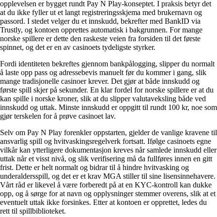
opplevelsen er bygget rundt Pay N Play-konseptet. I praksis betyr det
at du ikke fyller ut et langt registreringsskjema med brukernavn og
passord. I stedet velger du et innskudd, bekrefter med BankID via
Trustly, og kontoen opprettes automatisk i bakgrunnen. For mange
norske spillere er dette den raskeste veien fra forsiden til det første
spinnet, og det er en av casinoets tydeligste styrker.
Fordi identiteten bekreftes gjennom bankpålogging, slipper du normalt
å laste opp pass og adressebevis manuelt før du kommer i gang, slik
mange tradisjonelle casinoer krever. Det gjør at både innskudd og
første spill skjer på sekunder. En klar fordel for norske spillere er at du
kan spille i norske kroner, slik at du slipper valutaveksling både ved
innskudd og uttak. Minste innskudd er oppgitt til rundt 100 kr, noe som
gjør terskelen for å prøve casinoet lav.
Selv om Pay N Play forenkler oppstarten, gjelder de vanlige kravene til
ansvarlig spill og hvitvaskingsregelverk fortsatt. Ifølge casinoets egne
vilkår kan ytterligere dokumentasjon kreves når samlede innskudd eller
uttak når et visst nivå, og slik verifisering må da fullføres innen en gitt
frist. Dette er helt normalt og bidrar til å hindre hvitvasking og
underaldersspill, og det er et krav MGA stiller til sine lisensinnehavere.
Vårt råd er likevel å være forberedt på at en KYC-kontroll kan dukke
opp, og å sørge for at navn og opplysninger stemmer overens, slik at et
eventuelt uttak ikke forsinkes. Etter at kontoen er opprettet, ledes du
rett til spillbiblioteket.