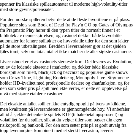
spenner fra klassiske spilleautomater til moderne high-volatility-titler
med store gevinstpotensialer.
For den norske spilleren betyr dette at de fleste favorittene er på plass.
Populære slots som Book of Dead fra Play'n GO og Gates of Olympus
fra Pragmatic Play hører til den typen titler du normalt finner i et
bibliotek av denne størrelsen, og casinoet dekker både lavvolatile
automater for lengre spilløkter og høyvolatile titler for den som jakter
på de store utbetalingene. Bredden i leverandører gjør at det sjelden
føles tomt, selv om totalantallet ikke matcher de aller største casinoene.
Livecasinoet er et av casinoets sterkeste kort. Det leveres av Evolution,
en av de ledende aktørene i markedet, og dekker både klassiske
bordspill som rulett, blackjack og baccarat og populære game shows
som Crazy Time, Lightning Roulette og Monopoly Live. Strømmene
holder HD-kvalitet med profesjonelle dealere og chatfunksjon, og for
den som setter pris på spill med ekte verter, er dette en opplevelse på
nivå med større etablerte casinoer.
Det eksakte antallet spill er ikke entydig oppgitt på tvers av kildene,
men kvaliteten på leverandørene er gjennomgående høy. Vi anbefaler
alltid å sjekke det enkelte spillets RTP (tilbakebetalingsprosent) og
volatilitet før du spiller, slik at du velger titler som passer din egen
risikoprofil og bankroll. For den som setter pris på et godt utvalg fra
topp leverandører kombinert med et sterkt livecasino, leverer