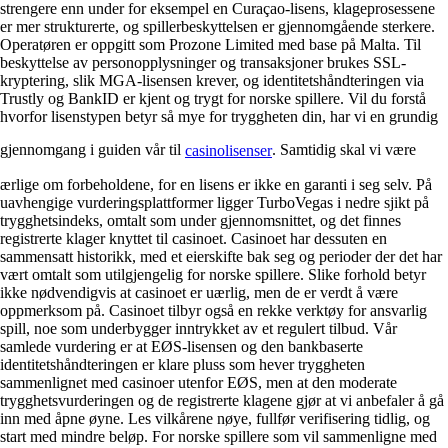
strengere enn under for eksempel en Curaçao-lisens, klageprosessene
er mer strukturerte, og spillerbeskyttelsen er gjennomgående sterkere.
Operatøren er oppgitt som Prozone Limited med base på Malta. Til
beskyttelse av personopplysninger og transaksjoner brukes SSL-
kryptering, slik MGA-lisensen krever, og identitetshåndteringen via
Trustly og BankID er kjent og trygt for norske spillere. Vil du forstå
hvorfor lisenstypen betyr så mye for tryggheten din, har vi en grundig
gjennomgang i guiden vår til
. Samtidig skal vi være
casinolisenser
ærlige om forbeholdene, for en lisens er ikke en garanti i seg selv. På
uavhengige vurderingsplattformer ligger TurboVegas i nedre sjikt på
trygghetsindeks, omtalt som under gjennomsnittet, og det finnes
registrerte klager knyttet til casinoet. Casinoet har dessuten en
sammensatt historikk, med et eierskifte bak seg og perioder der det har
vært omtalt som utilgjengelig for norske spillere. Slike forhold betyr
ikke nødvendigvis at casinoet er uærlig, men de er verdt å være
oppmerksom på. Casinoet tilbyr også en rekke verktøy for ansvarlig
spill, noe som underbygger inntrykket av et regulert tilbud. Vår
samlede vurdering er at EØS-lisensen og den bankbaserte
identitetshåndteringen er klare pluss som hever tryggheten
sammenlignet med casinoer utenfor EØS, men at den moderate
trygghetsvurderingen og de registrerte klagene gjør at vi anbefaler å gå
inn med åpne øyne. Les vilkårene nøye, fullfør verifisering tidlig, og
start med mindre beløp. For norske spillere som vil sammenligne med