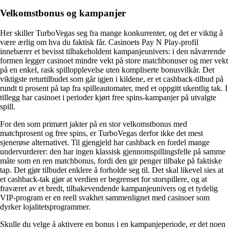
Velkomstbonus og kampanjer
Her skiller TurboVegas seg fra mange konkurrenter, og det er viktig å
være ærlig om hva du faktisk får. Casinoets Pay N Play-profil
innebærer et bevisst tilbakeholdent kampanjeunivers: i den nåværende
formen legger casinoet mindre vekt på store matchbonuser og mer vekt
på en enkel, rask spillopplevelse uten kompliserte bonusvilkår. Det
viktigste returtilbudet som går igjen i kildene, er et cashback-tilbud på
rundt ti prosent på tap fra spilleautomater, med et oppgitt ukentlig tak. I
tillegg har casinoet i perioder kjørt free spins-kampanjer på utvalgte
spill.
For den som primært jakter på en stor velkomstbonus med
matchprosent og free spins, er TurboVegas derfor ikke det mest
sjenerøse alternativet. Til gjengjeld har cashback en fordel mange
undervurderer: den har ingen klassisk gjennomspillingsfelle på samme
måte som en ren matchbonus, fordi den gir penger tilbake på faktiske
tap. Det gjør tilbudet enklere å forholde seg til. Det skal likevel sies at
et cashback-tak gjør at verdien er begrenset for storspillere, og at
fraværet av et bredt, tilbakevendende kampanjeunivers og et tydelig
VIP-program er en reell svakhet sammenlignet med casinoer som
dyrker lojalitetsprogrammer.
Skulle du velge å aktivere en bonus i en kampanjeperiode, er det noen