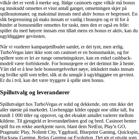
vilkår det er verdt å merke seg. Ifølge casinoets egne vilkår må bonus
og innskudd omsettes et visst antall ganger, omsetningen skjer på
spilleautomater, og maksimal innsats med aktiv bonus er begrenset. En
slik begrensning på maks innsats er vanlig i bransjen og er til for å
hindre at bonusmidler omsettes for raskt, men den er også en felle:
spiller du med høyere innsats enn tillatt mens en bonus er aktiv, kan du
ugyldiggjøre gevinsten.
Når vi vurderer kampanjetilbudet samlet, er det tynt, men ærlig.
TurboVegas later ikke som om casinoet er en bonusmaskin, og for
spillere som er lei av tunge omsetningskrav, kan en enkel cashback-
modell være forfriskende. For bonusjegere er det derimot lite å hente.
Vårt råd er å lese hele bonusregelverket nøye, inkludert maks innsats
og hvilke spill som teller, slik at du unngår å ugyldiggjøre en gevinst.
Er du i tvil, kan det være tryggere å spille uten bonus.
Spillutvalg og leverandører
Spillutvalget hos TurboVegas er solid og dekkende, om enn ikke det
aller største på markedet. Uavhengige kilder oppgir noe ulike tall, fra
rundt 1 000 titler og oppover, og det eksakte antallet varierer mellom
kildene. Til gjengjeld er leverandørlisten god og bred. Casinoet henter
spill fra en rekke anerkjente navn, blant dem NetEnt, Play'n GO,
Pragmatic Play, Nolimit City, Yggdrasil, Blueprint Gaming, Quickspin,
Hacksaw Gaming, Relax Gaming og Evolution. Det gir et utvalg som