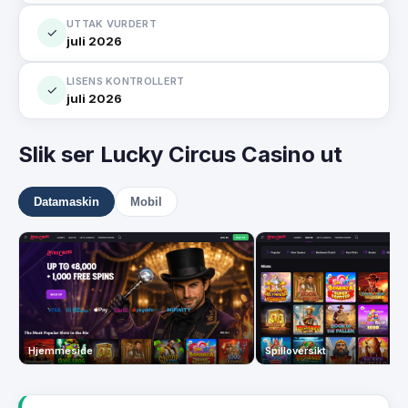
UTTAK VURDERT
✓
juli 2026
LISENS KONTROLLERT
✓
juli 2026
Slik ser Lucky Circus Casino ut
Datamaskin
Mobil
Hjemmeside
Spilloversikt