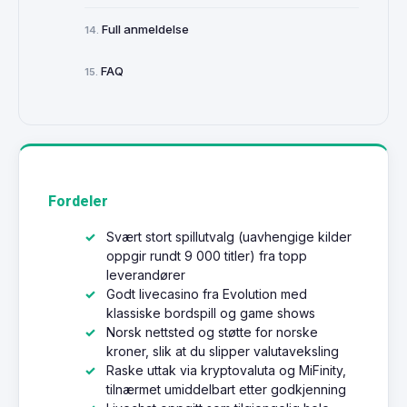
Full anmeldelse
14.
FAQ
15.
Fordeler
Svært stort spillutvalg (uavhengige kilder
oppgir rundt 9 000 titler) fra topp
leverandører
Godt livecasino fra Evolution med
klassiske bordspill og game shows
Norsk nettsted og støtte for norske
kroner, slik at du slipper valutaveksling
Raske uttak via kryptovaluta og MiFinity,
tilnærmet umiddelbart etter godkjenning