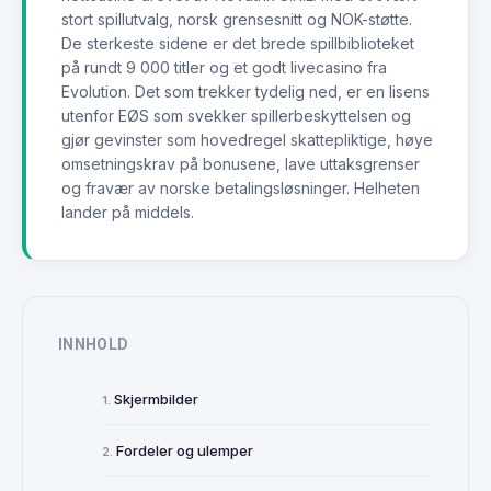
stort spillutvalg, norsk grensesnitt og NOK-støtte.
De sterkeste sidene er det brede spillbiblioteket
på rundt 9 000 titler og et godt livecasino fra
Evolution. Det som trekker tydelig ned, er en lisens
utenfor EØS som svekker spillerbeskyttelsen og
gjør gevinster som hovedregel skattepliktige, høye
omsetningskrav på bonusene, lave uttaksgrenser
og fravær av norske betalingsløsninger. Helheten
lander på middels.
INNHOLD
Skjermbilder
1.
Fordeler og ulemper
2.