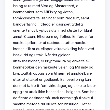
inn og ta ut med Visa og Mastercard, e-
lommebøker som MiFinity og Jeton,
forhåndsbetalte løsninger som Neosurf, samt
banoverføring. I tillegg er casinoet tydelig
orientert mot kryptovaluta, med støtte for blant
annet Bitcoin, Ethereum og Tether. En fordel for
norske spillere er at casinoet støtter norske
kroner, slik at du slipper valutaveksling både ved
innskudd og uttak. Når det gjelder
uttakshastighet, er kryptovaluta og enkelte e-
lommebøker den raskeste veien, og MiFinity og
kryptouttak oppgis som tilnærmet umiddelbare
etter at uttaket er godkjent. Banoverføring kan
derimot ta tre til fem virkedager, og enkelte kilder
oppgir at uttak ikke behandles i helgene. Som hos
de fleste casinoer må uttak normalt gå tilbake til
samme metode du brukte for innskudd. Det er