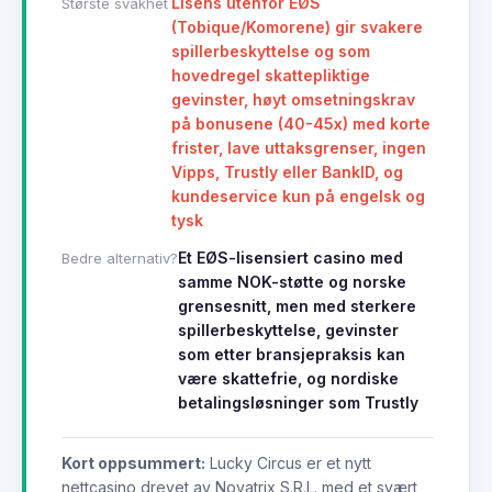
Lisens utenfor EØS
Største svakhet
(Tobique/Komorene) gir svakere
spillerbeskyttelse og som
hovedregel skattepliktige
gevinster, høyt omsetningskrav
på bonusene (40-45x) med korte
frister, lave uttaksgrenser, ingen
Vipps, Trustly eller BankID, og
kundeservice kun på engelsk og
tysk
Et EØS-lisensiert casino med
Bedre alternativ?
samme NOK-støtte og norske
grensesnitt, men med sterkere
spillerbeskyttelse, gevinster
som etter bransjepraksis kan
være skattefrie, og nordiske
betalingsløsninger som Trustly
Kort oppsummert:
Lucky Circus er et nytt
nettcasino drevet av Novatrix S.R.L. med et svært