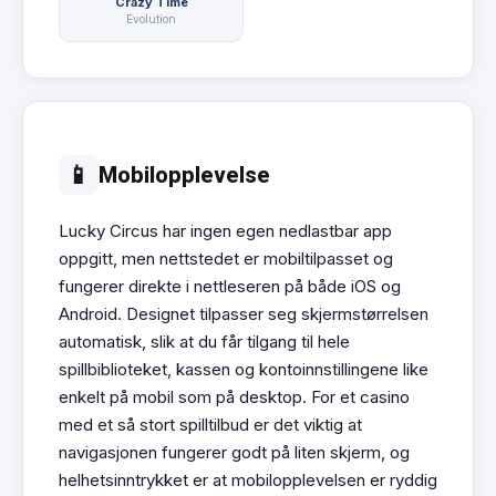
Crazy Time
Evolution
📱
Mobilopplevelse
Lucky Circus har ingen egen nedlastbar app
oppgitt, men nettstedet er mobiltilpasset og
fungerer direkte i nettleseren på både iOS og
Android. Designet tilpasser seg skjermstørrelsen
automatisk, slik at du får tilgang til hele
spillbiblioteket, kassen og kontoinnstillingene like
enkelt på mobil som på desktop. For et casino
med et så stort spilltilbud er det viktig at
navigasjonen fungerer godt på liten skjerm, og
helhetsinntrykket er at mobilopplevelsen er ryddig