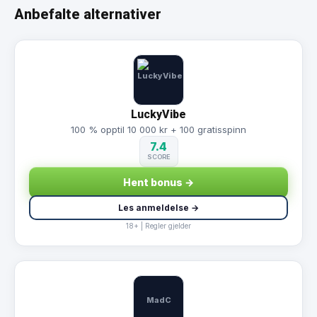
Anbefalte alternativer
LuckyVibe
100 % opptil 10 000 kr + 100 gratisspinn
7.4
SCORE
Hent bonus →
Les anmeldelse →
18+ | Regler gjelder
MadC