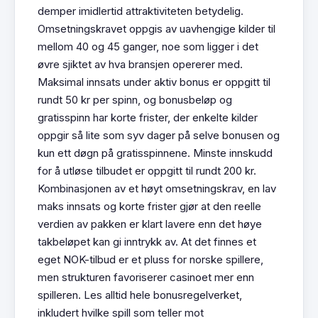
demper imidlertid attraktiviteten betydelig.
Omsetningskravet oppgis av uavhengige kilder til
mellom 40 og 45 ganger, noe som ligger i det
øvre sjiktet av hva bransjen opererer med.
Maksimal innsats under aktiv bonus er oppgitt til
rundt 50 kr per spinn, og bonusbeløp og
gratisspinn har korte frister, der enkelte kilder
oppgir så lite som syv dager på selve bonusen og
kun ett døgn på gratisspinnene. Minste innskudd
for å utløse tilbudet er oppgitt til rundt 200 kr.
Kombinasjonen av et høyt omsetningskrav, en lav
maks innsats og korte frister gjør at den reelle
verdien av pakken er klart lavere enn det høye
takbeløpet kan gi inntrykk av. At det finnes et
eget NOK-tilbud er et pluss for norske spillere,
men strukturen favoriserer casinoet mer enn
spilleren. Les alltid hele bonusregelverket,
inkludert hvilke spill som teller mot