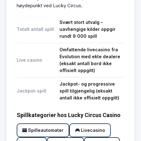
høydepunkt ved Lucky Circus.
Svært stort utvalg –
Totalt antall spill
uavhengige kilder oppgir
rundt 9 000 spill
Omfattende livecasino fra
Evolution med ekte dealere
Live casino
(eksakt antall bord ikke
offisielt oppgitt)
Jackpot- og progressive
Jackpot-spill
spill tilgjengelig (eksakt
antall ikke offisielt oppgitt)
Spillkategorier hos Lucky Circus Casino
🎰 Spilleautomater
🎮 Livecasino