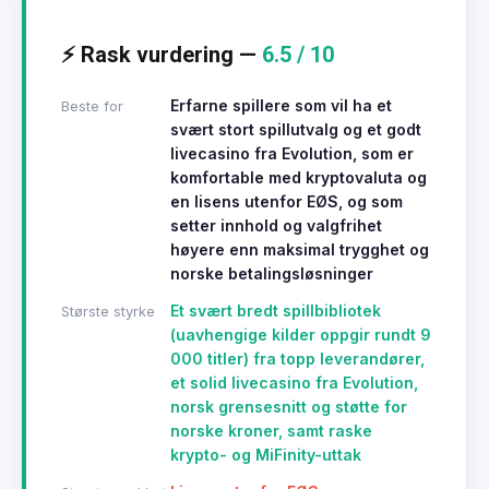
⚡ Rask vurdering —
6.5 / 10
Erfarne spillere som vil ha et
Beste for
svært stort spillutvalg og et godt
livecasino fra Evolution, som er
komfortable med kryptovaluta og
en lisens utenfor EØS, og som
setter innhold og valgfrihet
høyere enn maksimal trygghet og
norske betalingsløsninger
Et svært bredt spillbibliotek
Største styrke
(uavhengige kilder oppgir rundt 9
000 titler) fra topp leverandører,
et solid livecasino fra Evolution,
norsk grensesnitt og støtte for
norske kroner, samt raske
krypto- og MiFinity-uttak