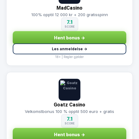
MadCasino
100% opptil 12 000 kr + 200 gratisspinn
7.1
SCORE
Hent bonus →
Les anmeldelse →
18+ | Regler gjelder
Goatz Casino
Velkomstbonus 100 % opptil 500 euro + gratis
7.1
SCORE
Hent bonus →