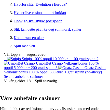
Hvorfor sliter Evolution i Europa?
Hva er live casino — kort forklart
Oppkjøp skal styrke posisjonen
Slik kan dette påvirke deg som norsk spiller
Konkurransen øker
Spill med vett
Vår topp 3 — august 2026
1
Spinjo
100% opptil 10 000 kr + 100 gratisspinn
2
UnionBet Casino
Velkomstbonus 100 %
opptil 5 000 kr + 200 gratisspinn
3
Goatz Casino
Velkomstbonus 100 % opptil 500 euro + gratisspinn (no-sticky)
Se alle anbefalte casinoer
Vilkår gjelder. 18+. Spill ansvarlig.
Våre anbefalte casinoer
Håndplukket av redaksjonen — trygge, lisensierte og med gode