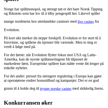
Norge har spillmonopol, og strengt tatt er det bare Norsk Tipping
og Rikstoto som har lov til å tilby pengespill her. Likevel spiller
mange nordmenn hos utenlandske casinoer med
fra
live casino
Evolution.
På kort sikt merker du neppe forskjell. Evolution er for stort til å
forsvinne, og spillene du kjenner blir værende. Men to ting er
verdt å følge med på.
For det første: når Evolution flytter fokus mot USA og Latin-
Amerika, kan de nyeste spillanseringene bli tilpasset de
markedene først. Europeiske spillere kan måtte vente litt lenger på
enkelte nyheter.
For det andre: presset fra strengere regulering i Europa kan gjøre
at operatørene endrer bonustilbud og kampanjer. Det er en god
grunn til å holde deg til
med skikkelig lisens.
trygge norske casino
Konkurransen øker