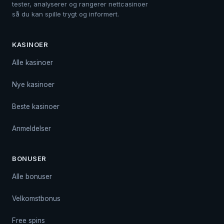
tester, analyserer og rangerer nettcasinoer
så du kan spille trygt og informert.
KASINOER
Alle kasinoer
Nye kasinoer
Beste kasinoer
Anmeldelser
BONUSER
Alle bonuser
Velkomstbonus
Free spins