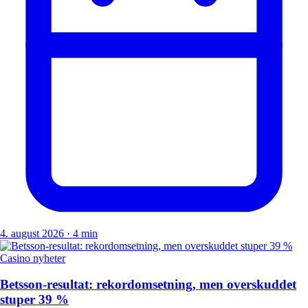
4. august 2026 · 4 min
Casino nyheter
Betsson-resultat: rekordomsetning, men overskuddet
stuper 39 %