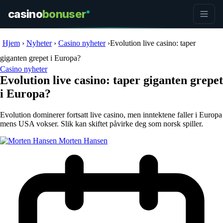
casino
bonuser
Hjem
›
Nyheter
›
Casino nyheter
›
Evolution live casino: taper
giganten grepet i Europa?
Casino nyheter
Evolution live casino: taper giganten grepet
i Europa?
Evolution dominerer fortsatt live casino, men inntektene faller i Europa
mens USA vokser. Slik kan skiftet påvirke deg som norsk spiller.
Morten Hansen