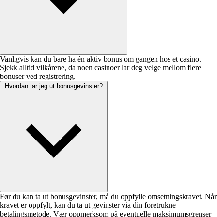
Vanligvis kan du bare ha én aktiv bonus om gangen hos et casino.
Sjekk alltid vilkårene, da noen casinoer lar deg velge mellom flere
bonuser ved registrering.
Hvordan tar jeg ut bonusgevinster?
Før du kan ta ut bonusgevinster, må du oppfylle omsetningskravet. Når
kravet er oppfylt, kan du ta ut gevinster via din foretrukne
betalingsmetode. Vær oppmerksom på eventuelle maksimumsgrenser