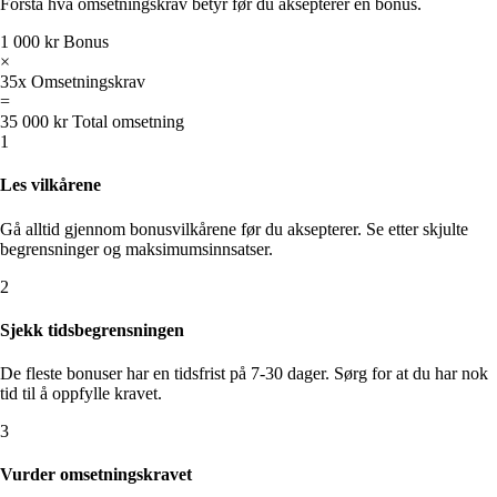
Forstå hva omsetningskrav betyr før du aksepterer en bonus.
1 000 kr
Bonus
×
35x
Omsetningskrav
=
35 000 kr
Total omsetning
1
Les vilkårene
Gå alltid gjennom bonusvilkårene før du aksepterer. Se etter skjulte
begrensninger og maksimumsinnsatser.
2
Sjekk tidsbegrensningen
De fleste bonuser har en tidsfrist på 7-30 dager. Sørg for at du har nok
tid til å oppfylle kravet.
3
Vurder omsetningskravet