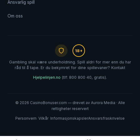
Ansvarlig spill
Om oss
18+
Gambling skal være underholdning. Spill aldri for mer enn du har
råd til å tape. Er du bekymret for dine spillevaner? Kontakt
Hjelpelinjen.no
(tlf: 800 800 40, gratis).
© 2026 CasinoBonuser.com — drevet av Aurora Media · Alle
rettigheter reservert
Personvern
Vilkår
Informasjonskapsler
Ansvarsfraskrivelse