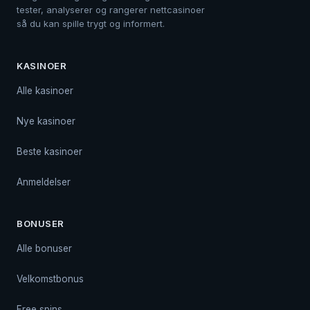
tester, analyserer og rangerer nettcasinoer
så du kan spille trygt og informert.
KASINOER
Alle kasinoer
Nye kasinoer
Beste kasinoer
Anmeldelser
BONUSER
Alle bonuser
Velkomstbonus
Free spins