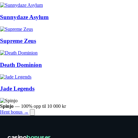
Sunnydaze Asylum
Supreme Zeus
Death Dominion
Jade Legends
Spinjo
— 100% opp til 10 000 kr
Hent bonus →
casino
bonuser