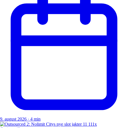
9. august 2026 · 4 min