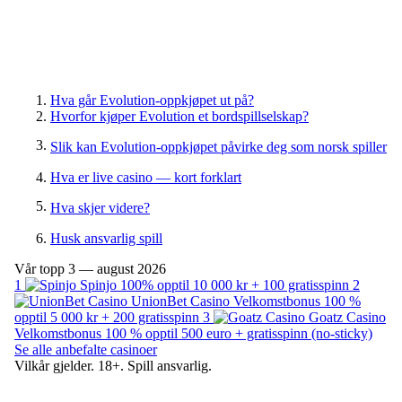
Hva går Evolution-oppkjøpet ut på?
Hvorfor kjøper Evolution et bordspillselskap?
Slik kan Evolution-oppkjøpet påvirke deg som norsk spiller
Hva er live casino — kort forklart
Hva skjer videre?
Husk ansvarlig spill
Vår topp 3 — august 2026
1
Spinjo
100% opptil 10 000 kr + 100 gratisspinn
2
UnionBet Casino
Velkomstbonus 100 %
opptil 5 000 kr + 200 gratisspinn
3
Goatz Casino
Velkomstbonus 100 % opptil 500 euro + gratisspinn (no-sticky)
Se alle anbefalte casinoer
Vilkår gjelder. 18+. Spill ansvarlig.