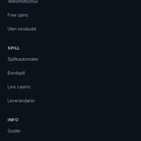
Velkomstbonus
Free spins
Uten innskudd
SPILL
Spilleautomater
Bordspill
Live casino
Leverandører
INFO
Guider