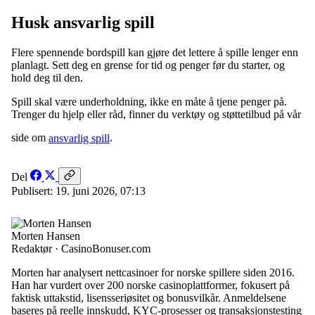
Husk ansvarlig spill
Flere spennende bordspill kan gjøre det lettere å spille lenger enn
planlagt. Sett deg en grense for tid og penger før du starter, og
hold deg til den.
Spill skal være underholdning, ikke en måte å tjene penger på.
Trenger du hjelp eller råd, finner du verktøy og støttetilbud på vår
side om
.
ansvarlig spill
Del
Publisert: 19. juni 2026, 07:13
Morten Hansen
Redaktør · CasinoBonuser.com
Morten har analysert nettcasinoer for norske spillere siden 2016.
Han har vurdert over 200 norske casinoplattformer, fokusert på
faktisk uttakstid, lisensseriøsitet og bonusvilkår. Anmeldelsene
baseres på reelle innskudd, KYC-prosesser og transaksjonstesting