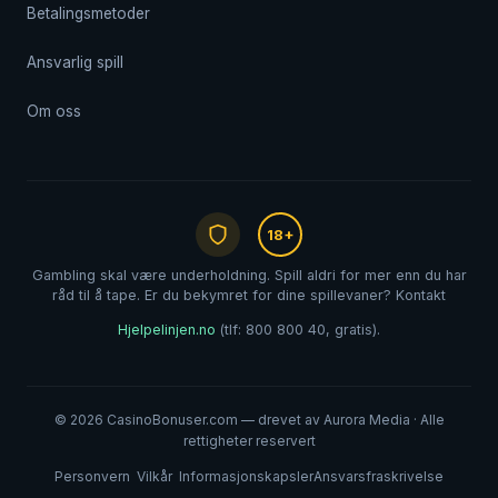
Betalingsmetoder
Ansvarlig spill
Om oss
18+
Gambling skal være underholdning. Spill aldri for mer enn du har
råd til å tape. Er du bekymret for dine spillevaner? Kontakt
Hjelpelinjen.no
(tlf: 800 800 40, gratis).
© 2026 CasinoBonuser.com — drevet av Aurora Media · Alle
rettigheter reservert
Personvern
Vilkår
Informasjonskapsler
Ansvarsfraskrivelse