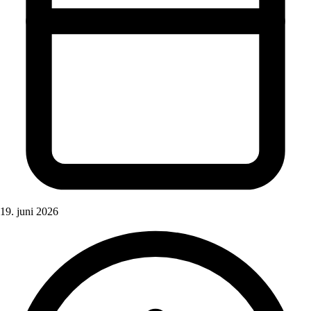
19. juni 2026