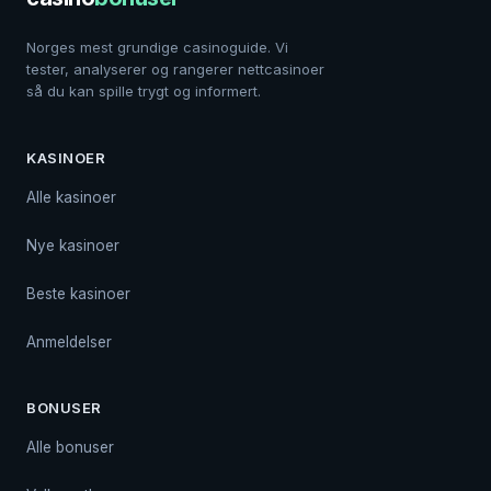
Norges mest grundige casinoguide. Vi
tester, analyserer og rangerer nettcasinoer
så du kan spille trygt og informert.
KASINOER
Alle kasinoer
Nye kasinoer
Beste kasinoer
Anmeldelser
BONUSER
Alle bonuser