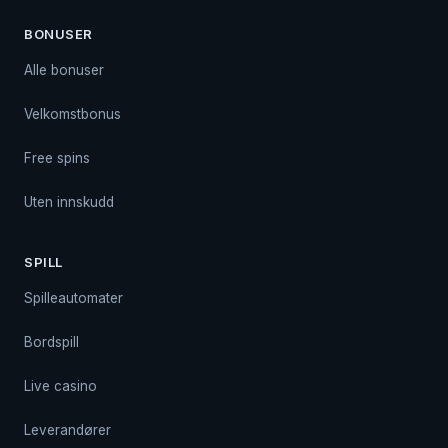
BONUSER
Alle bonuser
Velkomstbonus
Free spins
Uten innskudd
SPILL
Spilleautomater
Bordspill
Live casino
Leverandører