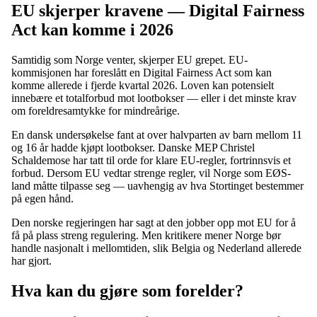
EU skjerper kravene — Digital Fairness
Act kan komme i 2026
Samtidig som Norge venter, skjerper EU grepet. EU-
kommisjonen har foreslått en Digital Fairness Act som kan
komme allerede i fjerde kvartal 2026. Loven kan potensielt
innebære et totalforbud mot lootbokser — eller i det minste krav
om foreldresamtykke for mindreårige.
En dansk undersøkelse fant at over halvparten av barn mellom 11
og 16 år hadde kjøpt lootbokser. Danske MEP Christel
Schaldemose har tatt til orde for klare EU-regler, fortrinnsvis et
forbud. Dersom EU vedtar strenge regler, vil Norge som EØS-
land måtte tilpasse seg — uavhengig av hva Stortinget bestemmer
på egen hånd.
Den norske regjeringen har sagt at den jobber opp mot EU for å
få på plass streng regulering. Men kritikere mener Norge bør
handle nasjonalt i mellomtiden, slik Belgia og Nederland allerede
har gjort.
Hva kan du gjøre som forelder?