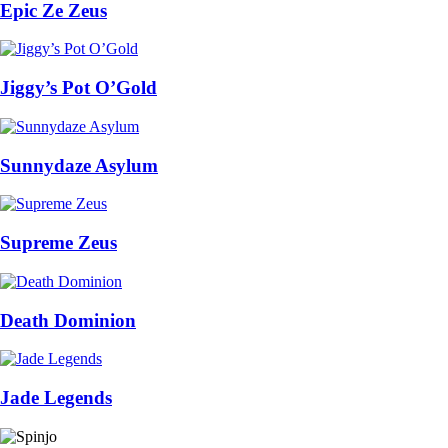
Epic Ze Zeus
Jiggy’s Pot O’Gold
Sunnydaze Asylum
Supreme Zeus
Death Dominion
Jade Legends