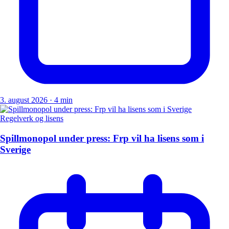
3. august 2026 · 4 min
Regelverk og lisens
Spillmonopol under press: Frp vil ha lisens som i
Sverige