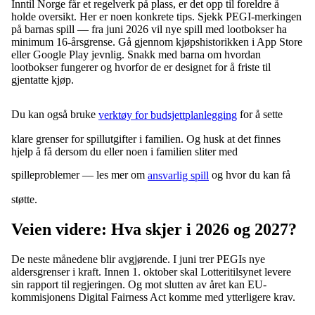
Inntil Norge får et regelverk på plass, er det opp til foreldre å
holde oversikt. Her er noen konkrete tips. Sjekk PEGI-merkingen
på barnas spill — fra juni 2026 vil nye spill med lootbokser ha
minimum 16-årsgrense. Gå gjennom kjøpshistorikken i App Store
eller Google Play jevnlig. Snakk med barna om hvordan
lootbokser fungerer og hvorfor de er designet for å friste til
gjentatte kjøp.
Du kan også bruke
for å sette
verktøy for budsjettplanlegging
klare grenser for spillutgifter i familien. Og husk at det finnes
hjelp å få dersom du eller noen i familien sliter med
spilleproblemer — les mer om
og hvor du kan få
ansvarlig spill
støtte.
Veien videre: Hva skjer i 2026 og 2027?
De neste månedene blir avgjørende. I juni trer PEGIs nye
aldersgrenser i kraft. Innen 1. oktober skal Lotteritilsynet levere
sin rapport til regjeringen. Og mot slutten av året kan EU-
kommisjonens Digital Fairness Act komme med ytterligere krav.