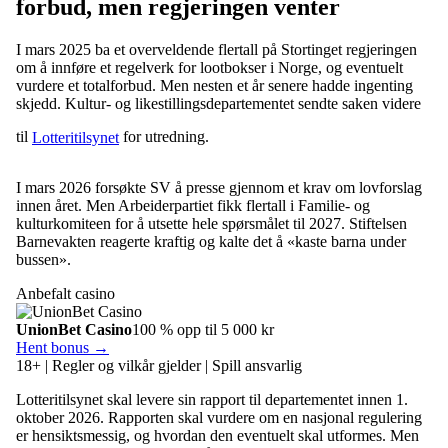
forbud, men regjeringen venter
I mars 2025 ba et overveldende flertall på Stortinget regjeringen
om å innføre et regelverk for lootbokser i Norge, og eventuelt
vurdere et totalforbud. Men nesten et år senere hadde ingenting
skjedd. Kultur- og likestillingsdepartementet sendte saken videre
til
for utredning.
Lotteritilsynet
I mars 2026 forsøkte SV å presse gjennom et krav om lovforslag
innen året. Men Arbeiderpartiet fikk flertall i Familie- og
kulturkomiteen for å utsette hele spørsmålet til 2027. Stiftelsen
Barnevakten reagerte kraftig og kalte det å «kaste barna under
bussen».
Anbefalt casino
UnionBet Casino
100 % opp til 5 000 kr
Hent bonus →
18+ | Regler og vilkår gjelder | Spill ansvarlig
Lotteritilsynet skal levere sin rapport til departementet innen 1.
oktober 2026. Rapporten skal vurdere om en nasjonal regulering
er hensiktsmessig, og hvordan den eventuelt skal utformes. Men