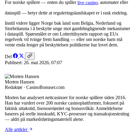
For norske spillere — enten du spiller
, automater eller
live casino
dataspill — betyr dette at reguleringslandskapet er i rask endring.
Inntil videre ligger Norge bak land som Belgia, Nederland og
Storbritannia i å beskytte unge mot gamblinglignende mekanismer
i dataspill. Spørsmålet er om Lotteritilsynets rapport og EUs
regelverk vil tvinge frem handling — eller om norske barn må
vente enda lenger på beskyttelsen politikerne har lovet dem.
Del
Publisert: 26. mai 2026, 07:07
Morten Hansen
Redaktør · CasinoBonuser.com
Morten har analysert nettcasinoer for norske spillere siden 2016.
Han har vurdert over 200 norske casinoplattformer, fokusert på
faktisk uttakstid, lisensseriøsitet og bonusvilkår. Anmeldelsene
baseres på reelle innskudd, KYC-prosesser og transaksjonstesting
— aldri på markedsføringsmateriell alene.
Alle artikler