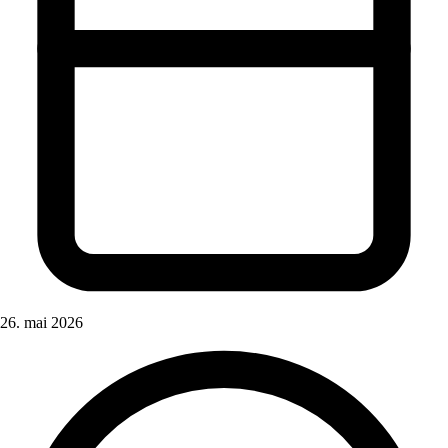
26. mai 2026