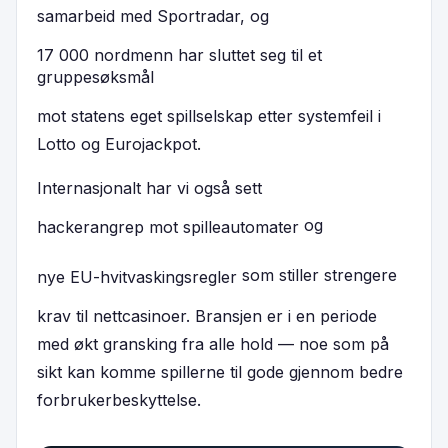
samarbeid med Sportradar, og
17 000 nordmenn har sluttet seg til et
gruppesøksmål
mot statens eget spillselskap etter systemfeil i
Lotto og Eurojackpot.
Internasjonalt har vi også sett
og
hackerangrep mot spilleautomater
som stiller strengere
nye EU-hvitvaskingsregler
krav til nettcasinoer. Bransjen er i en periode
med økt gransking fra alle hold — noe som på
sikt kan komme spillerne til gode gjennom bedre
forbrukerbeskyttelse.