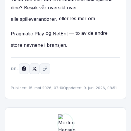
dine? Besøk vår oversikt over
, eller les mer om
alle spilleverandører
og
— to av de andre
Pragmatic Play
NetEnt
store navnene i bransjen.
DEL
Publisert: 15. mai 2026, 07:10
Oppdatert: 9. juni 2026, 08:51