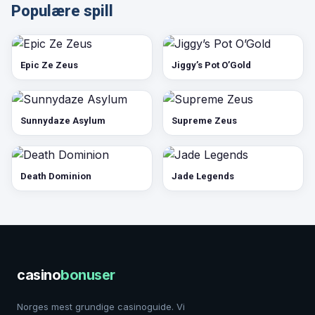
Populære spill
Epic Ze Zeus
Jiggy’s Pot O’Gold
Sunnydaze Asylum
Supreme Zeus
Death Dominion
Jade Legends
casino
bonuser
Norges mest grundige casinoguide. Vi