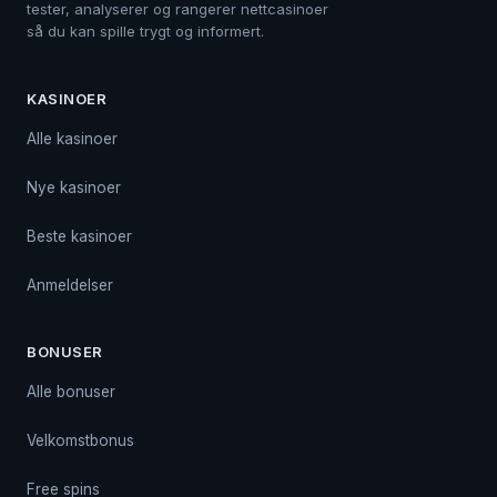
tester, analyserer og rangerer nettcasinoer
så du kan spille trygt og informert.
KASINOER
Alle kasinoer
Nye kasinoer
Beste kasinoer
Anmeldelser
BONUSER
Alle bonuser
Velkomstbonus
Free spins