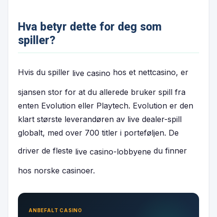
Hva betyr dette for deg som
spiller?
Hvis du spiller
hos et nettcasino, er
live casino
sjansen stor for at du allerede bruker spill fra
enten Evolution eller Playtech. Evolution er den
klart største leverandøren av live dealer-spill
globalt, med over 700 titler i porteføljen. De
driver de fleste
du finner
live casino-lobbyene
hos norske casinoer.
ANBEFALT CASINO