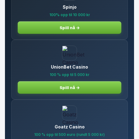
Spinjo
100% opp til 10 000 kr
Spill nå →
UnionBet Casino
100 % opp til 5 000 kr
Spill nå →
Goatz Casino
100 % opp til 500 euro (rundt 5 000 kr)