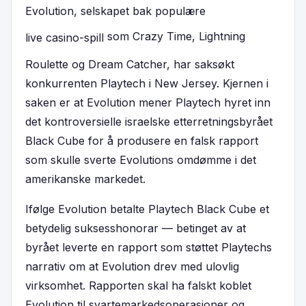
Evolution, selskapet bak populære
som Crazy Time, Lightning
live casino-spill
Roulette og Dream Catcher, har saksøkt
konkurrenten Playtech i New Jersey. Kjernen i
saken er at Evolution mener Playtech hyret inn
det kontroversielle israelske etterretningsbyrået
Black Cube for å produsere en falsk rapport
som skulle sverte Evolutions omdømme i det
amerikanske markedet.
Ifølge Evolution betalte Playtech Black Cube et
betydelig suksesshonorar — betinget av at
byrået leverte en rapport som støttet Playtechs
narrativ om at Evolution drev med ulovlig
virksomhet. Rapporten skal ha falskt koblet
Evolution til svartemarkedsoperasjoner og