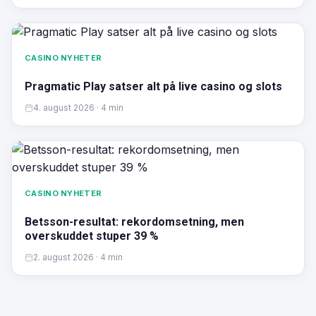
CASINO NYHETER
Pragmatic Play satser alt på live casino og slots
4. august 2026 · 4 min
CASINO NYHETER
Betsson-resultat: rekordomsetning, men
overskuddet stuper 39 %
2. august 2026 · 4 min