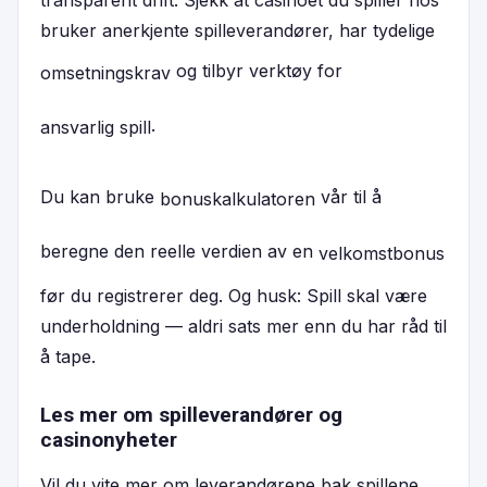
transparent drift. Sjekk at casinoet du spiller hos
bruker anerkjente spilleverandører, har tydelige
og tilbyr verktøy for
omsetningskrav
.
ansvarlig spill
Du kan bruke
vår til å
bonuskalkulatoren
beregne den reelle verdien av en
velkomstbonus
før du registrerer deg. Og husk: Spill skal være
underholdning — aldri sats mer enn du har råd til
å tape.
Les mer om spilleverandører og
casinonyheter
Vil du vite mer om leverandørene bak spillene