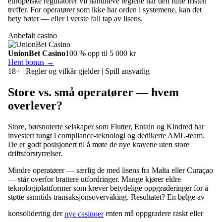
europeiske regulatorer vil håndheve reglene når den fulle fristen
treffer. For operatører som ikke har orden i systemene, kan det
bety bøter — eller i verste fall tap av lisens.
Anbefalt casino
UnionBet Casino
100 % opp til 5 000 kr
Hent bonus →
18+ | Regler og vilkår gjelder | Spill ansvarlig
Store vs. små operatører — hvem
overlever?
Store, børsnoterte selskaper som Flutter, Entain og Kindred har
investert tungt i compliance-teknologi og dedikerte AML-team.
De er godt posisjonert til å møte de nye kravene uten store
driftsforstyrrelser.
Mindre operatører — særlig de med lisens fra Malta eller Curaçao
— står overfor brattere utfordringer. Mange kjører eldre
teknologiplattformer som krever betydelige oppgraderinger for å
støtte sanntids transaksjonsovervåking. Resultatet? En bølge av
konsolidering der
enten må oppgradere raskt eller
nye casinoer