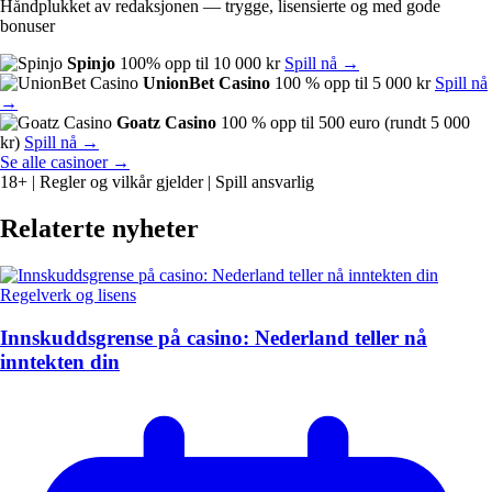
Håndplukket av redaksjonen — trygge, lisensierte og med gode
bonuser
Spinjo
100% opp til 10 000 kr
Spill nå →
UnionBet Casino
100 % opp til 5 000 kr
Spill nå
→
Goatz Casino
100 % opp til 500 euro (rundt 5 000
kr)
Spill nå →
Se alle casinoer →
18+ | Regler og vilkår gjelder | Spill ansvarlig
Relaterte nyheter
Regelverk og lisens
Innskuddsgrense på casino: Nederland teller nå
inntekten din