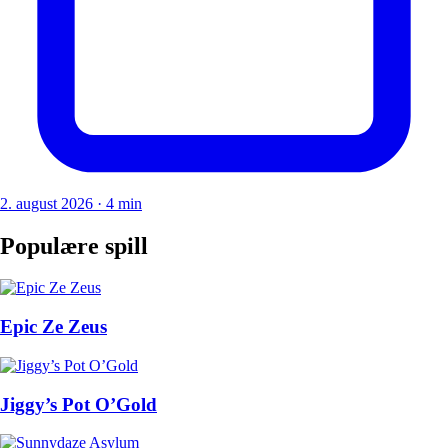
2. august 2026 · 4 min
Populære spill
Epic Ze Zeus
Jiggy’s Pot O’Gold