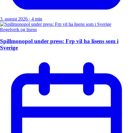
3. august 2026 · 4 min
Regelverk og lisens
Spillmonopol under press: Frp vil ha lisens som i
Sverige