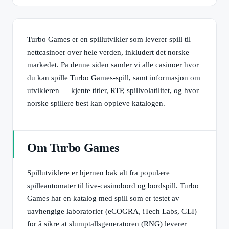
Turbo Games er en spillutvikler som leverer spill til
nettcasinoer over hele verden, inkludert det norske
markedet. På denne siden samler vi alle casinoer hvor
du kan spille Turbo Games-spill, samt informasjon om
utvikleren — kjente titler, RTP, spillvolatilitet, og hvor
norske spillere best kan oppleve katalogen.
Om Turbo Games
Spillutviklere er hjernen bak alt fra populære
spilleautomater til live-casinobord og bordspill. Turbo
Games har en katalog med spill som er testet av
uavhengige laboratorier (eCOGRA, iTech Labs, GLI)
for å sikre at slumptallsgeneratoren (RNG) leverer