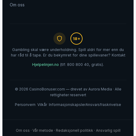
Om oss
18+
Gambling skal være underholdning. Spill aldri for mer enn du
har råd til å tape. Er du bekymret for dine spillevaner? Kontakt
Hjelpelinjen.no
(tlf: 800 800 40, gratis).
© 2026 CasinoBonuser.com — drevet av Aurora Media · Alle
rettigheter reservert
Personvern
Vilkår
Informasjonskapsler
Ansvarsfraskrivelse
Om oss
·
Vår metode
·
Redaksjonell politikk
·
Ansvarlig spill