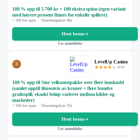
100 % opp til 5 700 kr + 100 ekstra spinn (egen variant
med høyere prosent finnes for enkelte spillere)
+ 100 free spins · Omsetningskrav 40x
Hent bonus
Les anmeldelse
LevelUp Casino
3
8/10
100 % opp til Stor velkomstpakke over flere innskudd
(samlet opptil titusenvis av kroner + flere hundre
gratisspill; eksakt beløp varierer mellom kilder og
markeder)
+ 100 free spins · Omsetningskrav 35x
Hent bonus
Les anmeldelse