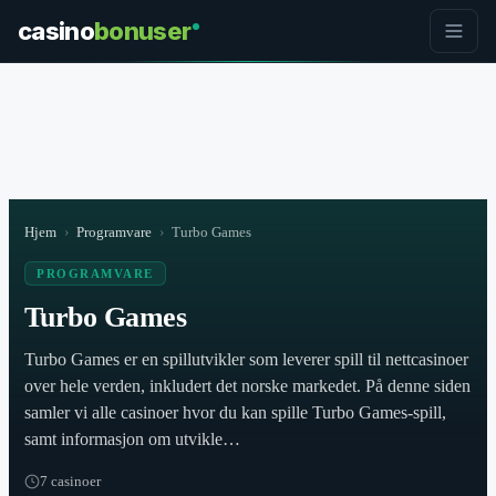
casino
bonuser
Hjem
›
Programvare
›
Turbo Games
PROGRAMVARE
Turbo Games
Turbo Games er en spillutvikler som leverer spill til nettcasinoer
over hele verden, inkludert det norske markedet. På denne siden
samler vi alle casinoer hvor du kan spille Turbo Games-spill,
samt informasjon om utvikle…
7 casinoer