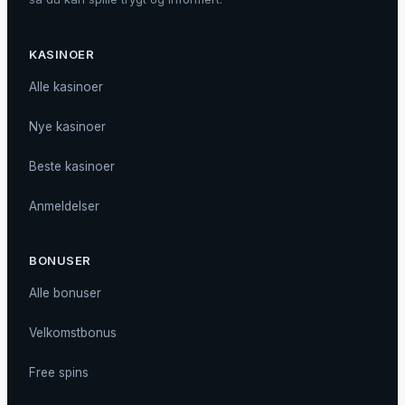
KASINOER
Alle kasinoer
Nye kasinoer
Beste kasinoer
Anmeldelser
BONUSER
Alle bonuser
Velkomstbonus
Free spins