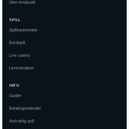
Uten innskudd
SPILL
Spilleautomater
Bordspill
Live casino
Leverandører
INFO
Guider
Betalingsmetoder
Ansvarlig spill