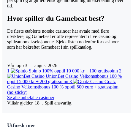
per spill og angir teoretisk gjennomsnittlig tilbakebetaling over
tid.
Hvor spiller du Gamebeat best?
De fleste etablerte norske casinoer har avtale med flere
utviklere, og Gamebeat er ofte representert i live-casino og
spilleautomat-seksjonene. Sjekk listen nedenfor for casinoer
som har bekreftet Gamebeat i sin spillkatalog.
Vår topp 3 — august 2026
1
Spinjo
100% opptil 10 000 kr + 100 gratisspinn
2
UnionBet Casino
Velkomstbonus 100 %
opptil 5 000 kr + 200 gratisspinn
3
Goatz
Casino
Velkomstbonus 100 % opptil 500 euro + gratisspinn
(no-sticky)
Se alle anbefalte casinoer
Vilkår gjelder. 18+. Spill ansvarlig.
Utforsk mer