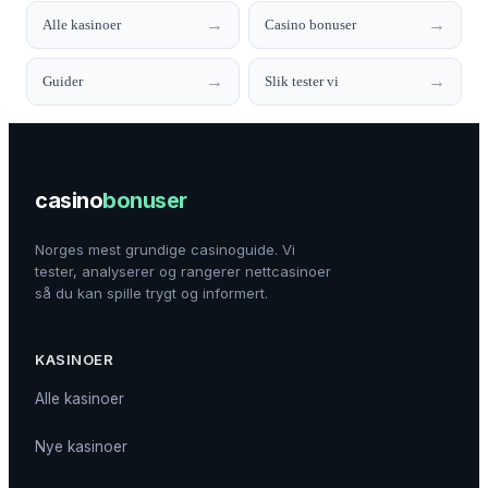
→
→
Alle kasinoer
Casino bonuser
→
→
Guider
Slik tester vi
casino
bonuser
Norges mest grundige casinoguide. Vi
tester, analyserer og rangerer nettcasinoer
så du kan spille trygt og informert.
KASINOER
Alle kasinoer
Nye kasinoer