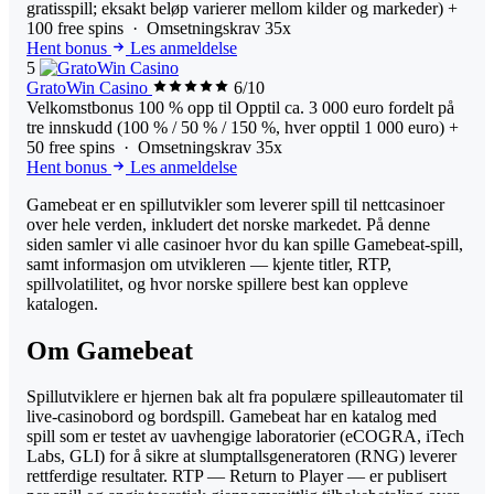
gratisspill; eksakt beløp varierer mellom kilder og markeder)
+
100 free spins · Omsetningskrav 35x
Hent bonus
Les anmeldelse
5
GratoWin Casino
6/10
Velkomstbonus
100 % opp til Opptil ca. 3 000 euro fordelt på
tre innskudd (100 % / 50 % / 150 %, hver opptil 1 000 euro)
+
50 free spins · Omsetningskrav 35x
Hent bonus
Les anmeldelse
Gamebeat er en spillutvikler som leverer spill til nettcasinoer
over hele verden, inkludert det norske markedet. På denne
siden samler vi alle casinoer hvor du kan spille Gamebeat-spill,
samt informasjon om utvikleren — kjente titler, RTP,
spillvolatilitet, og hvor norske spillere best kan oppleve
katalogen.
Om Gamebeat
Spillutviklere er hjernen bak alt fra populære spilleautomater til
live-casinobord og bordspill. Gamebeat har en katalog med
spill som er testet av uavhengige laboratorier (eCOGRA, iTech
Labs, GLI) for å sikre at slumptallsgeneratoren (RNG) leverer
rettferdige resultater. RTP — Return to Player — er publisert