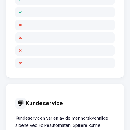
✔
✖
✖
✖
✖
💬
Kundeservice
Kundeservicen var en av de mer norskvennlige
sidene ved Folkeautomaten. Spillere kunne