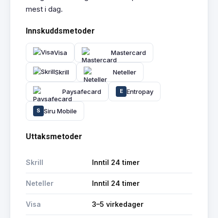
mest i dag.
Innskuddsmetoder
Visa
Mastercard
Skrill
Neteller
Paysafecard
Entropay
E
Siru Mobile
S
Uttaksmetoder
Skrill
Inntil 24 timer
Neteller
Inntil 24 timer
Visa
3–5 virkedager