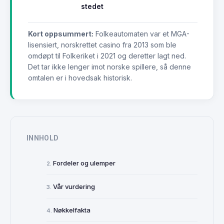
stedet
Kort oppsummert:
Folkeautomaten var et MGA-
lisensiert, norskrettet casino fra 2013 som ble
omdøpt til Folkeriket i 2021 og deretter lagt ned.
Det tar ikke lenger imot norske spillere, så denne
omtalen er i hovedsak historisk.
INNHOLD
Fordeler og ulemper
2.
Vår vurdering
3.
Nøkkelfakta
4.