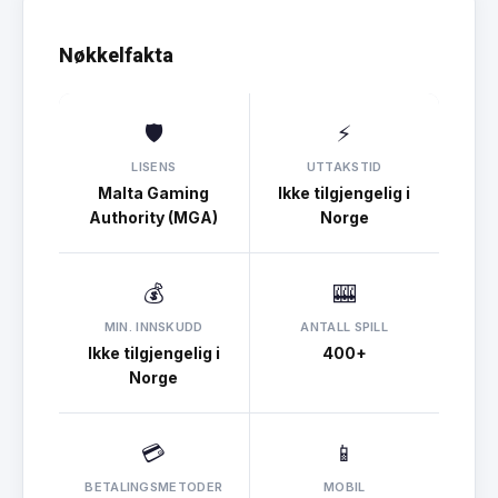
Nøkkelfakta
🛡️
⚡
LISENS
UTTAKSTID
Malta Gaming
Ikke tilgjengelig i
Authority (MGA)
Norge
💰
🎰
MIN. INNSKUDD
ANTALL SPILL
Ikke tilgjengelig i
400+
Norge
💳
📱
BETALINGSMETODER
MOBIL