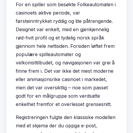
For en spiller som besøkte Folkeautomaten i
casinoets aktive periode, var
førsteinntrykket ryddig og lite påtrengende.
Designet var enkelt, med en gjenkjennelig
rød-hvit profil og et tydelig norsk språk
gjennom hele nettsiden. Forsiden løftet frem
populære spilleautomater og
velkomsttilbudet, og navigasjonen var grei å
finne frem i. Det var ikke det mest moderne
eller animasjonsrike casinoet i markedet,
men det var oversiktlig – noe som passet
godt for en målgruppe som verdsatte
enkelhet fremfor et overlesset grensesnitt.
Registreringen fulgte den klassiske modellen
med et skjema der du oppga e-post,