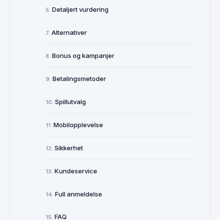
Detaljert vurdering
5.
Alternativer
7.
Bonus og kampanjer
8.
Betalingsmetoder
9.
Spillutvalg
10.
Mobilopplevelse
11.
Sikkerhet
12.
Kundeservice
13.
Full anmeldelse
14.
FAQ
15.