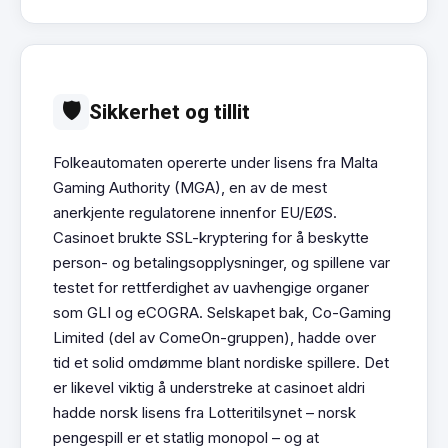
🛡️
Sikkerhet og tillit
Folkeautomaten opererte under lisens fra Malta
Gaming Authority (MGA), en av de mest
anerkjente regulatorene innenfor EU/EØS.
Casinoet brukte SSL-kryptering for å beskytte
person- og betalingsopplysninger, og spillene var
testet for rettferdighet av uavhengige organer
som GLI og eCOGRA. Selskapet bak, Co-Gaming
Limited (del av ComeOn-gruppen), hadde over
tid et solid omdømme blant nordiske spillere. Det
er likevel viktig å understreke at casinoet aldri
hadde norsk lisens fra Lotteritilsynet – norsk
pengespill er et statlig monopol – og at