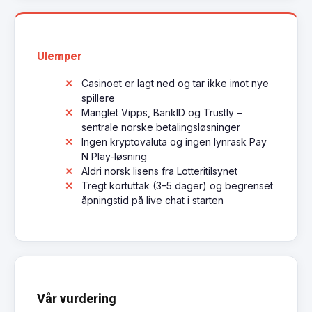
Ulemper
Casinoet er lagt ned og tar ikke imot nye
spillere
Manglet Vipps, BankID og Trustly –
sentrale norske betalingsløsninger
Ingen kryptovaluta og ingen lynrask Pay
N Play-løsning
Aldri norsk lisens fra Lotteritilsynet
Tregt kortuttak (3–5 dager) og begrenset
åpningstid på live chat i starten
Vår vurdering