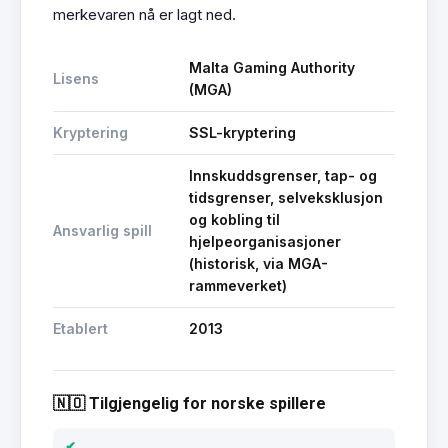
merkevaren nå er lagt ned.
Malta Gaming Authority
Lisens
(MGA)
Kryptering
SSL-kryptering
Innskuddsgrenser, tap- og
tidsgrenser, selveksklusjon
og kobling til
Ansvarlig spill
hjelpeorganisasjoner
(historisk, via MGA-
rammeverket)
Etablert
2013
🇳🇴 Tilgjengelig for norske spillere
✔