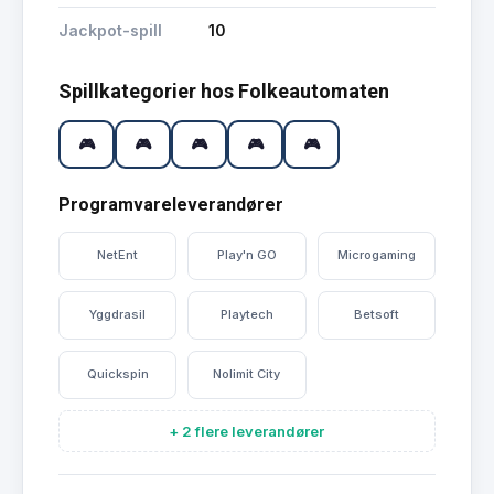
Jackpot-spill
10
Spillkategorier hos Folkeautomaten
🎮
🎮
🎮
🎮
🎮
Programvareleverandører
NetEnt
Play'n GO
Microgaming
Yggdrasil
Playtech
Betsoft
Quickspin
Nolimit City
+ 2 flere leverandører