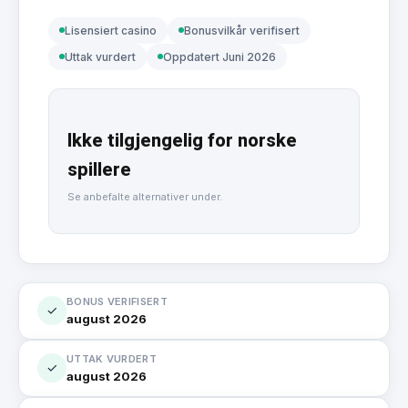
Lisensiert casino
Bonusvilkår verifisert
Uttak vurdert
Oppdatert Juni 2026
Ikke tilgjengelig for norske
spillere
Se anbefalte alternativer under.
BONUS VERIFISERT
✓
august 2026
UTTAK VURDERT
✓
august 2026