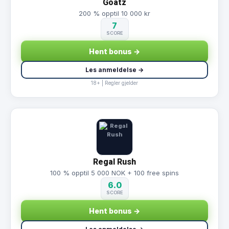
Goatz
200 % opptil 10 000 kr
7
SCORE
Hent bonus →
Les anmeldelse →
18+ | Regler gjelder
Regal Rush
100 % opptil 5 000 NOK + 100 free spins
6.0
SCORE
Hent bonus →