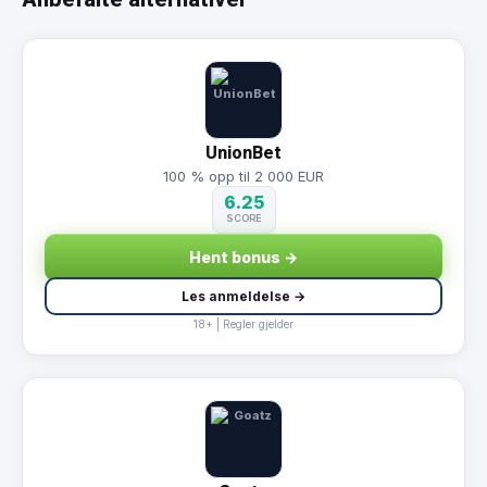
UnionBet
100 % opp til 2 000 EUR
6.25
SCORE
Hent bonus →
Les anmeldelse →
18+ | Regler gjelder