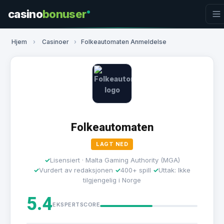
casino
bonuser
Hjem
›
Casinoer
›
Folkeautomaten Anmeldelse
Folkeautomaten
LAGT NED
Lisensiert · Malta Gaming Authority (MGA)
Vurdert av redaksjonen
400+ spill
Uttak: Ikke
tilgjengelig i Norge
5.4
EKSPERTSCORE