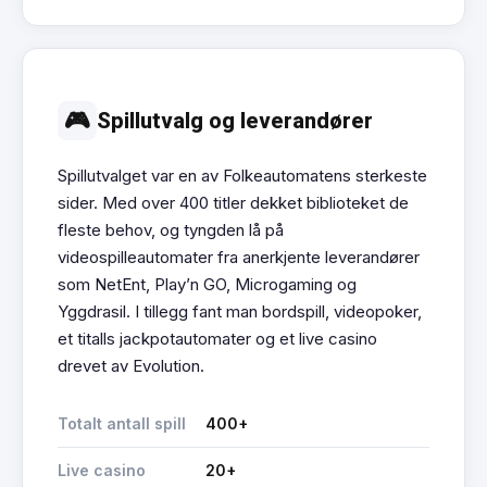
🎮
Spillutvalg og leverandører
Spillutvalget var en av Folkeautomatens sterkeste
sider. Med over 400 titler dekket biblioteket de
fleste behov, og tyngden lå på
videospilleautomater fra anerkjente leverandører
som NetEnt, Play’n GO, Microgaming og
Yggdrasil. I tillegg fant man bordspill, videopoker,
et titalls jackpotautomater og et live casino
drevet av Evolution.
Totalt antall spill
400+
Live casino
20+