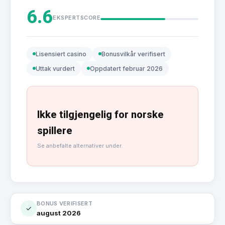
6.6
EKSPERTSCORE
Lisensiert casino
Bonusvilkår verifisert
Uttak vurdert
Oppdatert februar 2026
Ikke tilgjengelig for norske
spillere
Se anbefalte alternativer under.
BONUS VERIFISERT
✓
august 2026