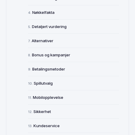
Nøkkelfakta
4.
Detaljert vurdering
5.
Alternativer
7.
Bonus og kampanjer
8.
Betalingsmetoder
9.
Spillutvalg
10.
Mobilopplevelse
11.
Sikkerhet
12.
Kundeservice
13.