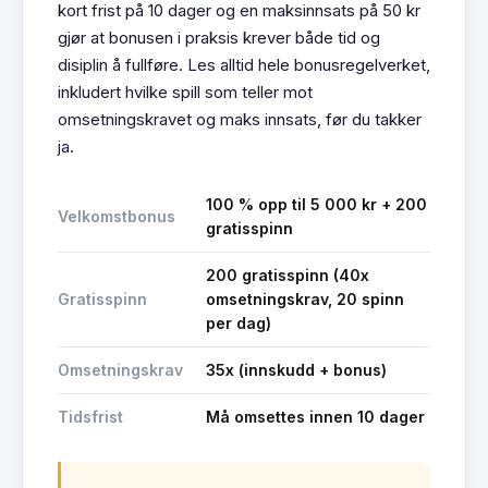
kort frist på 10 dager og en maksinnsats på 50 kr
gjør at bonusen i praksis krever både tid og
disiplin å fullføre. Les alltid hele bonusregelverket,
inkludert hvilke spill som teller mot
omsetningskravet og maks innsats, før du takker
ja.
100 % opp til 5 000 kr + 200
Velkomstbonus
gratisspinn
200 gratisspinn (40x
Gratisspinn
omsetningskrav, 20 spinn
per dag)
Omsetningskrav
35x (innskudd + bonus)
Tidsfrist
Må omsettes innen 10 dager