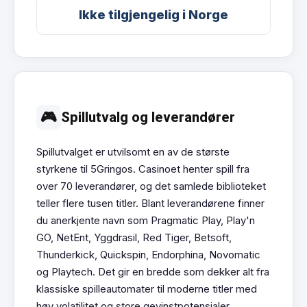
Ikke tilgjengelig i Norge
🎮
Spillutvalg og leverandører
Spillutvalget er utvilsomt en av de største
styrkene til 5Gringos. Casinoet henter spill fra
over 70 leverandører, og det samlede biblioteket
teller flere tusen titler. Blant leverandørene finner
du anerkjente navn som Pragmatic Play, Play'n
GO, NetEnt, Yggdrasil, Red Tiger, Betsoft,
Thunderkick, Quickspin, Endorphina, Novomatic
og Playtech. Det gir en bredde som dekker alt fra
klassiske spilleautomater til moderne titler med
høy volatilitet og store gevinstpotensialer.