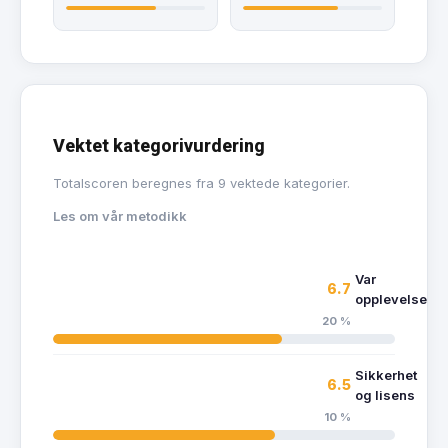
Vektet kategorivurdering
Totalscoren beregnes fra 9 vektede kategorier.
Les om vår metodikk
Var
6.7
opplevelse
20 %
Sikkerhet
6.5
og lisens
10 %