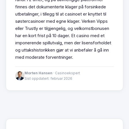
finnes det dokumenterte klager på forsinkede
utbetalinger, i tillegg til at casinoet er knyttet til
søstercasinoer med egne klager. Verken Vipps
eller Trustly er tilgjengelig, og velkomstbonusen
har en kort frist på 10 dager. Et casino med et
imponerende spillutvalg, men der lisensforholdet
og uttakshistorikken gjør at vi anbefaler å gå inn
med moderate forventninger.
Morten Hansen
· Casinoekspert
Sist oppdatert: februar 2026