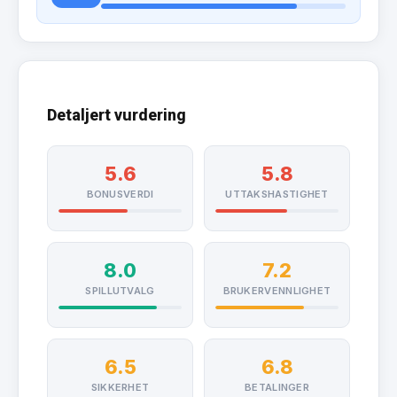
Detaljert vurdering
5.6
5.8
BONUSVERDI
UTTAKSHASTIGHET
8.0
7.2
SPILLUTVALG
BRUKERVENNLIGHET
6.5
6.8
SIKKERHET
BETALINGER