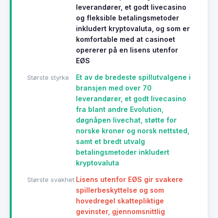
leverandører, et godt livecasino
og fleksible betalingsmetoder
inkludert kryptovaluta, og som er
komfortable med at casinoet
opererer på en lisens utenfor
EØS
Et av de bredeste spillutvalgene i
Største styrke
bransjen med over 70
leverandører, et godt livecasino
fra blant andre Evolution,
døgnåpen livechat, støtte for
norske kroner og norsk nettsted,
samt et bredt utvalg
betalingsmetoder inkludert
kryptovaluta
Lisens utenfor EØS gir svakere
Største svakhet
spillerbeskyttelse og som
hovedregel skattepliktige
gevinster, gjennomsnittlig