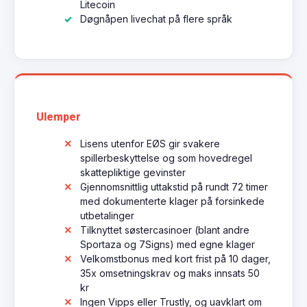
Litecoin
Døgnåpen livechat på flere språk
Ulemper
Lisens utenfor EØS gir svakere
spillerbeskyttelse og som hovedregel
skattepliktige gevinster
Gjennomsnittlig uttakstid på rundt 72 timer
med dokumenterte klager på forsinkede
utbetalinger
Tilknyttet søstercasinoer (blant andre
Sportaza og 7Signs) med egne klager
Velkomstbonus med kort frist på 10 dager,
35x omsetningskrav og maks innsats 50
kr
Ingen Vipps eller Trustly, og uavklart om