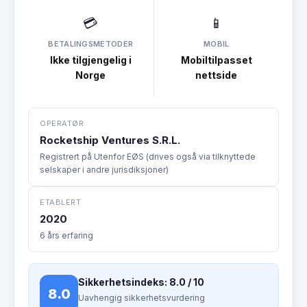
💳
📱
BETALINGSMETODER
MOBIL
Ikke tilgjengelig i
Mobiltilpasset
Norge
nettside
OPERATØR
Rocketship Ventures S.R.L.
Registrert på Utenfor EØS (drives også via tilknyttede
selskaper i andre jurisdiksjoner)
ETABLERT
2020
6 års erfaring
Sikkerhetsindeks: 8.0 / 10
8.0
Uavhengig sikkerhetsvurdering