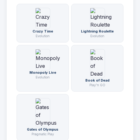
Crazy Time
Lightning Roulette
Evolution
Evolution
Monopoly Live
Evolution
Book of Dead
Play'n GO
Gates of Olympus
Pragmatic Play