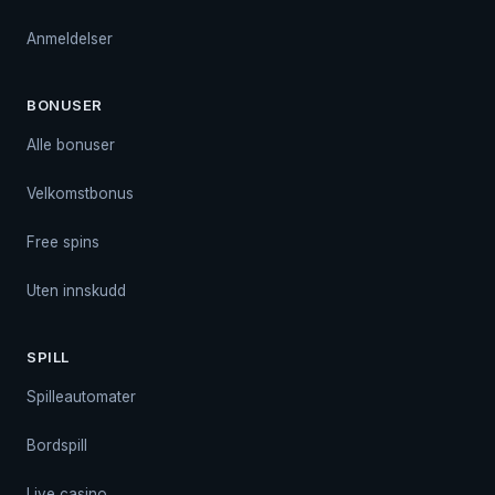
Anmeldelser
BONUSER
Alle bonuser
Velkomstbonus
Free spins
Uten innskudd
SPILL
Spilleautomater
Bordspill
Live casino