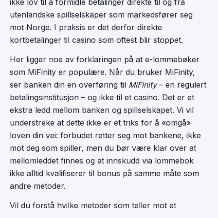
ikke lov til å formidle betalinger direkte til og fra
utenlandske spillselskaper som markedsfører seg
mot Norge. I praksis er det derfor direkte
kortbetalinger til casino som oftest blir stoppet.
Her ligger noe av forklaringen på at e-lommebøker
som MiFinity er populære. Når du bruker MiFinity,
ser banken din en overføring til
MiFinity
– en regulert
betalingsinstitusjon – og ikke til et casino. Det er et
ekstra ledd mellom banken og spillselskapet. Vi vil
understreke at dette ikke er et triks for å «omgå»
loven din vei: forbudet retter seg mot bankene, ikke
mot deg som spiller, men du bør være klar over at
mellomleddet finnes og at innskudd via lommebok
ikke alltid kvalifiserer til bonus på samme måte som
andre metoder.
Vil du forstå hvilke metoder som teller mot et