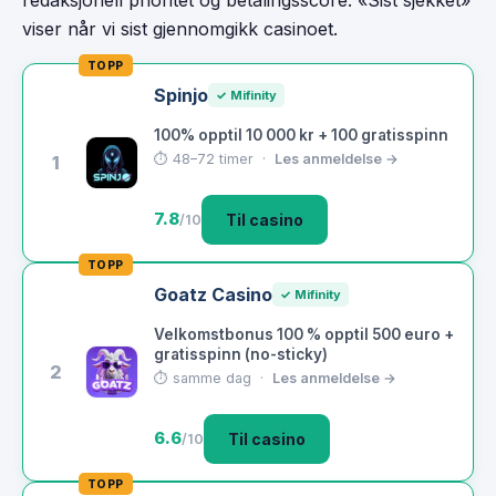
viser når vi sist gjennomgikk casinoet.
Spinjo
✓ Mifinity
100% opptil 10 000 kr + 100 gratisspinn
⏱ 48–72 timer ·
Les anmeldelse →
1
7.8
Til casino
/10
Goatz Casino
✓ Mifinity
Velkomstbonus 100 % opptil 500 euro +
gratisspinn (no-sticky)
2
⏱ samme dag ·
Les anmeldelse →
6.6
Til casino
/10