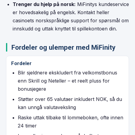
Trenger du hjelp på norsk:
MiFinitys kundeservice
er hovedsakelig på engelsk. Kontakt heller
casinoets norskspråklige support for spørsmål om
innskudd og uttak knyttet til spillekontoen din.
Fordeler og ulemper med MiFinity
Fordeler
Blir sjeldnere ekskludert fra velkomstbonus
enn Skrill og Neteller – et reelt pluss for
bonusjegere
Støtter over 65 valutaer inkludert NOK, så du
kan unngå valutaveksling
Raske uttak tilbake til lommeboken, ofte innen
24 timer