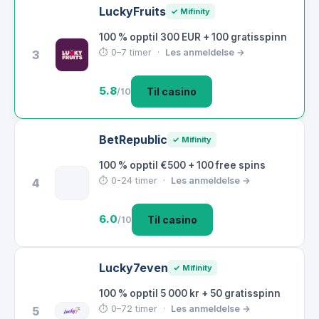
LuckyFruits
✓ Mifinity
100 % opptil 300 EUR + 100 gratisspinn
⏱ 0–7 timer ·
Les anmeldelse →
3
5.8
Til casino
/10
BetRepublic
✓ Mifinity
100 % opptil €500 + 100 free spins
⏱ 0-24 timer ·
Les anmeldelse →
4
6.0
Til casino
/10
Lucky7even
✓ Mifinity
100 % opptil 5 000 kr + 50 gratisspinn
⏱ 0–72 timer ·
Les anmeldelse →
5