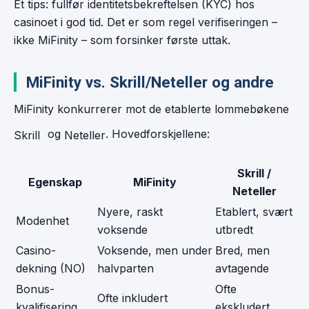
Et tips: fullfør identitetsbekreftelsen (KYC) hos
casinoet i god tid. Det er som regel verifiseringen –
ikke MiFinity – som forsinker første uttak.
MiFinity vs. Skrill/Neteller og andre
MiFinity konkurrerer mot de etablerte lommebøkene
og
. Hovedforskjellene:
Skrill
Neteller
Skrill /
Egenskap
MiFinity
Neteller
Nyere, raskt
Etablert, svært
Modenhet
voksende
utbredt
Casino-
Voksende, men under
Bred, men
dekning (NO)
halvparten
avtagende
Bonus-
Ofte
Ofte inkludert
kvalifisering
ekskludert