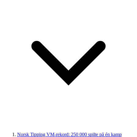
Norsk Tipping VM-rekord: 250 000 spilte på én kamp