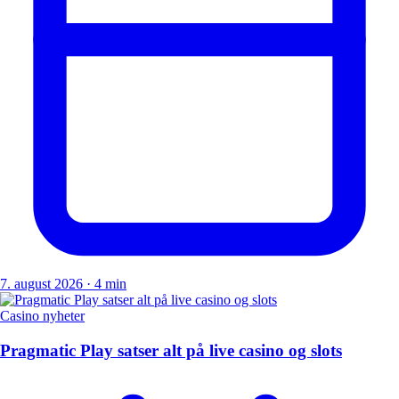
7. august 2026 · 4 min
Casino nyheter
Pragmatic Play satser alt på live casino og slots