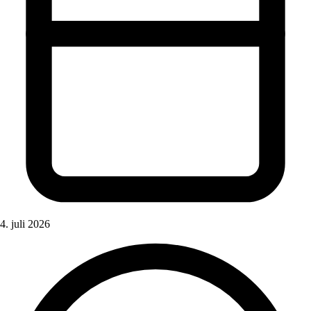
4. juli 2026