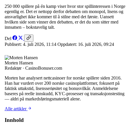
250 000 spillere på én kamp viser hvor stor spillinteressen i Norge
egentlig er. Det er nettopp derfor debatten om monopol, lisens og
ansvarlighet ikke kommer til å stilne med det første. Uansett
hvilken side som vinner den debatten, er det du som sitter med
innsatsen – bokstavelig talt.
Del
Publisert: 4. juli 2026, 11:14
Oppdatert: 16. juli 2026, 09:24
Morten Hansen
Redaktør · CasinoBonuser.com
Morten har analysert nettcasinoer for norske spillere siden 2016.
Han har vurdert over 200 norske casinoplattformer, fokusert på
faktisk uttakstid, lisensseriøsitet og bonusvilkår. Anmeldelsene
baseres på reelle innskudd, KYC-prosesser og transaksjonstesting
— aldri på markedsføringsmateriell alene.
Alle artikler
Innhold