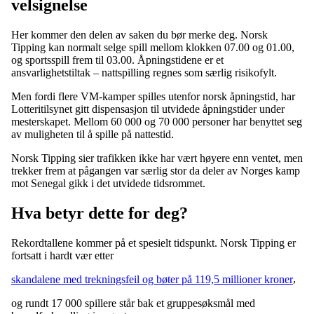
velsignelse
Her kommer den delen av saken du bør merke deg. Norsk
Tipping kan normalt selge spill mellom klokken 07.00 og 01.00,
og sportsspill frem til 03.00. Åpningstidene er et
ansvarlighetstiltak – nattspilling regnes som særlig risikofylt.
Men fordi flere VM-kamper spilles utenfor norsk åpningstid, har
Lotteritilsynet gitt dispensasjon til utvidede åpningstider under
mesterskapet. Mellom 60 000 og 70 000 personer har benyttet seg
av muligheten til å spille på nattestid.
Norsk Tipping sier trafikken ikke har vært høyere enn ventet, men
trekker frem at pågangen var særlig stor da deler av Norges kamp
mot Senegal gikk i det utvidede tidsrommet.
Hva betyr dette for deg?
Rekordtallene kommer på et spesielt tidspunkt. Norsk Tipping er
fortsatt i hardt vær etter
,
skandalene med trekningsfeil og bøter på 119,5 millioner kroner
og rundt 17 000 spillere står bak et gruppesøksmål med