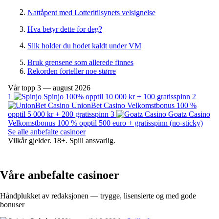
Nattåpent med Lotteritilsynets velsignelse
Hva betyr dette for deg?
Slik holder du hodet kaldt under VM
Bruk grensene som allerede finnes
Rekorden forteller noe større
Vår topp 3 — august 2026
1
Spinjo
100% opptil 10 000 kr + 100 gratisspinn
2
UnionBet Casino
Velkomstbonus 100 %
opptil 5 000 kr + 200 gratisspinn
3
Goatz Casino
Velkomstbonus 100 % opptil 500 euro + gratisspinn (no-sticky)
Se alle anbefalte casinoer
Vilkår gjelder. 18+. Spill ansvarlig.
Våre anbefalte casinoer
Håndplukket av redaksjonen — trygge, lisensierte og med gode
bonuser