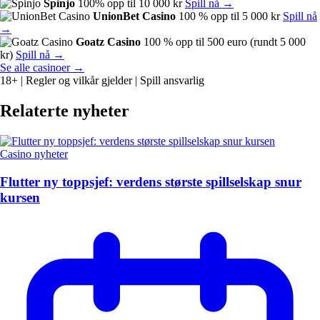
Spinjo
100% opp til 10 000 kr
Spill nå →
UnionBet Casino
100 % opp til 5 000 kr
Spill nå
→
Goatz Casino
100 % opp til 500 euro (rundt 5 000
kr)
Spill nå →
Se alle casinoer →
18+ | Regler og vilkår gjelder | Spill ansvarlig
Relaterte nyheter
Casino nyheter
Flutter ny toppsjef: verdens største spillselskap snur
kursen