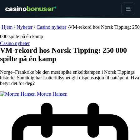
casino
bonuser
Hjem
›
Nyheter
›
Casino nyheter
›
VM-rekord hos Norsk Tipping: 250
000 spilte på én kamp
Casino nyheter
VM-rekord hos Norsk Tipping: 250 000
spilte på én kamp
Norge–Frankrike ble den mest spilte enkeltkampen i Norsk Tippings
historie. Samtidig har Lotteritilsynet gitt dispensasjon til nattåpent. Hva
betyr det for deg?
Morten Hansen