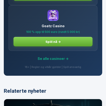
Goatz Casino
100 % opp til 500 euro (rundt 5 000 kr)
Spill nå →
Se alle casinoer →
18+ | Regler og vilkår gjelder | Spill ansvarlig
Relaterte nyheter