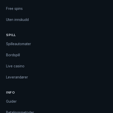
Free spins
Uten innskudd
SPILL
Spilleautomater
Bordspill
Live casino
Leverandører
INFO
Guider
Betalingsmetoder