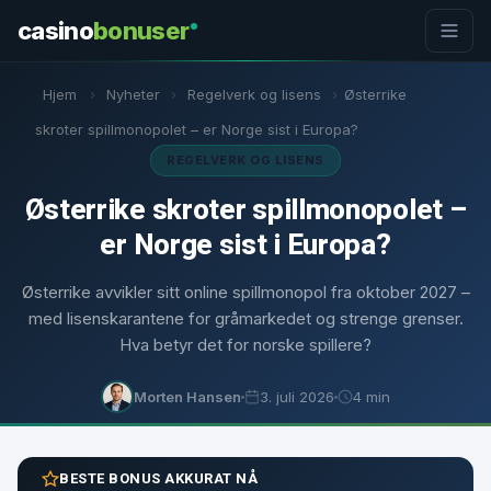
casino
bonuser
Hjem
›
Nyheter
›
Regelverk og lisens
›
Østerrike
skroter spillmonopolet – er Norge sist i Europa?
REGELVERK OG LISENS
Østerrike skroter spillmonopolet –
er Norge sist i Europa?
Østerrike avvikler sitt online spillmonopol fra oktober 2027 –
med lisenskarantene for gråmarkedet og strenge grenser.
Hva betyr det for norske spillere?
Morten Hansen
3. juli 2026
4 min
BESTE BONUS AKKURAT NÅ