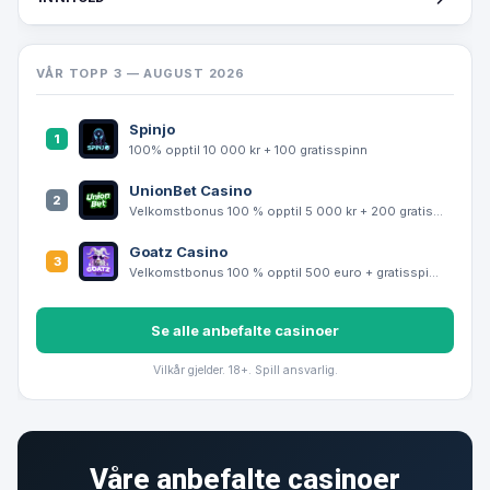
VÅR TOPP 3 — AUGUST 2026
Spinjo
1
100% opptil 10 000 kr + 100 gratisspinn
UnionBet Casino
2
Velkomstbonus 100 % opptil 5 000 kr + 200 gratisspinn
Goatz Casino
3
Velkomstbonus 100 % opptil 500 euro + gratisspinn (no-sticky)
Se alle anbefalte casinoer
Vilkår gjelder. 18+. Spill ansvarlig.
Våre anbefalte casinoer