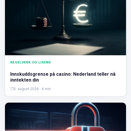
REGELVERK OG LISENS
Innskuddsgrense på casino: Nederland teller nå
inntekten din
5. august 2026 · 4 min